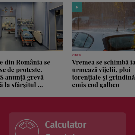
VIDEO
le din România se
Vremea se schimbă ia
sc de proteste.
urmează vijelii, ploi
S anunță grevă
torențiale și grindin
 la sfârșitul ...
emis cod galben
Calculator