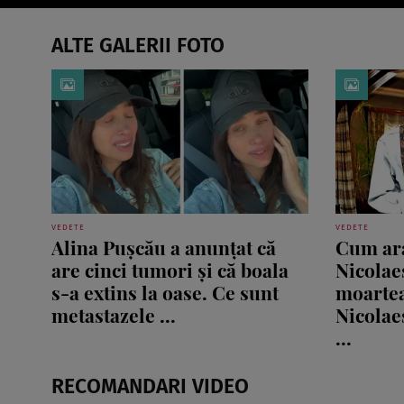
ALTE GALERII FOTO
VEDETE
VEDETE
Alina Pușcău a anunțat că
Cum ara
are cinci tumori și că boala
Nicolaes
s-a extins la oase. Ce sunt
moartea
metastazele ...
Nicolae
...
RECOMANDARI VIDEO