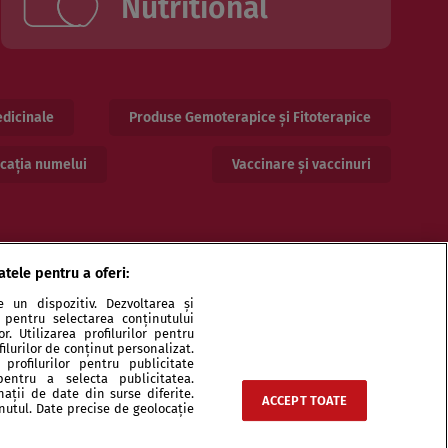
Nutritional
dicinale
Produse Gemoterapice și Fitoterapice
cația numelui
Vaccinare și vaccinuri
atele pentru a oferi:
 un dispozitiv. Dezvoltarea și
or pentru selectarea conținutului
. Utilizarea profilurilor pentru
ilurilor de conținut personalizat.
profilurilor pentru publicitate
pentru a selecta publicitatea.
ri și specialiști
Echipa
Contact
Sitemap
nații de date din surse diferite.
ACCEPT TOATE
inutul. Date precise de geolocație