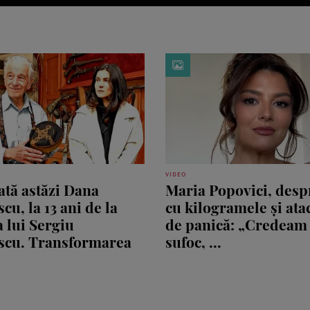
VIDEO
tă astăzi Dana
Maria Popovici, desp
cu, la 13 ani de la
cu kilogramele și ata
 lui Sergiu
de panică: „Credeam
scu. Transformarea
sufoc, ...