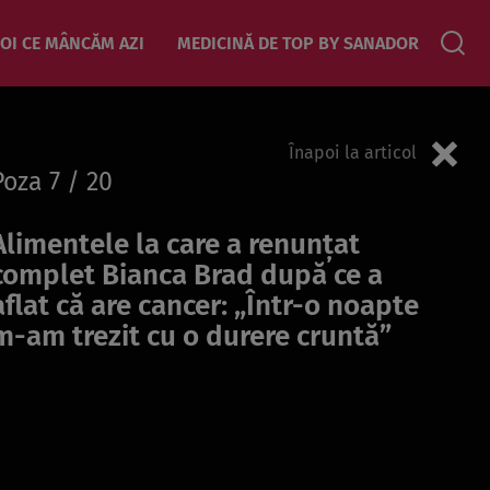
OI CE MÂNCĂM AZI
MEDICINĂ DE TOP BY SANADOR
Înapoi la articol
Poza
7
/ 20
Alimentele la care a renunțat
complet Bianca Brad după ce a
aflat că are cancer: „Într-o noapte
m-am trezit cu o durere cruntă”