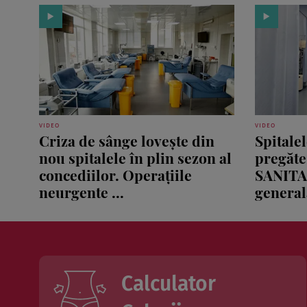
VIDEO
VIDEO
Criza de sânge lovește din
Spitale
nou spitalele în plin sezon al
pregăte
concediilor. Operațiile
SANITA
neurgente ...
generală
Calculator