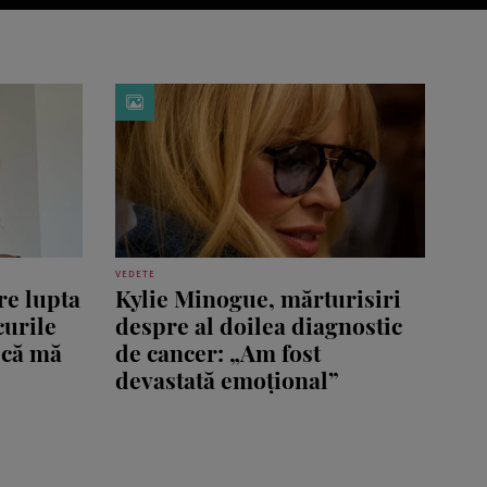
VEDETE
re lupta
Kylie Minogue, mărturisiri
curile
despre al doilea diagnostic
 că mă
de cancer: „Am fost
devastată emoțional”