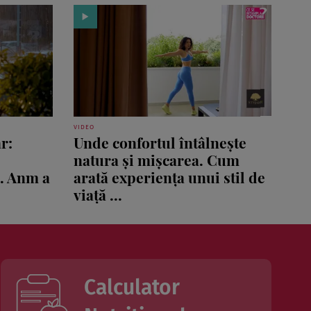
VIDEO
r:
Unde confortul întâlnește
natura și mișcarea. Cum
ă. Anm a
arată experiența unui stil de
viață ...
Calculator