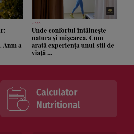
VIDEO
r:
Unde confortul întâlnește
natura și mișcarea. Cum
ă. Anm a
arată experiența unui stil de
viață ...
Calculator
Nutritional