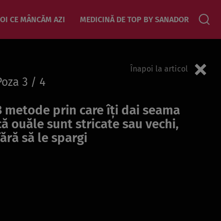
OI CE MÂNCĂM AZI
MEDICINĂ DE TOP BY SANADOR
Înapoi la articol
Poza
3
/ 4
3 metode prin care îți dai seama
că ouăle sunt stricate sau vechi,
fără să le spargi