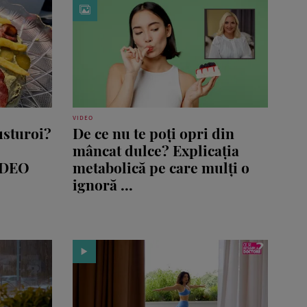
VIDEO
usturoi?
De ce nu te poți opri din
mâncat dulce? Explicația
VIDEO
metabolică pe care mulți o
ignoră ...