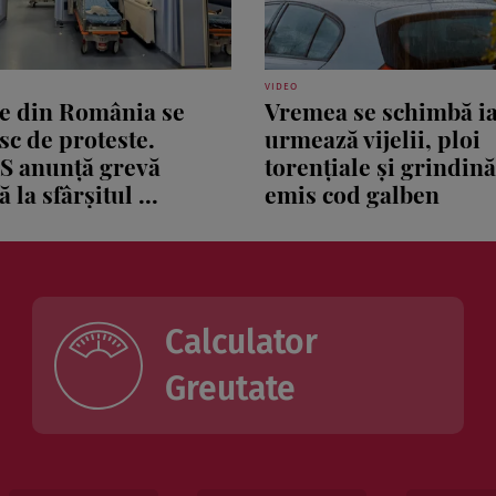
VIDEO
le din România se
Vremea se schimbă ia
sc de proteste.
urmează vijelii, ploi
S anunță grevă
torențiale și grindin
 la sfârșitul ...
emis cod galben
Calculator
Greutate