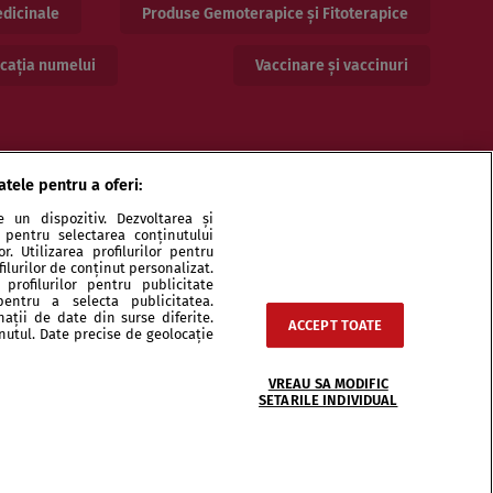
dicinale
Produse Gemoterapice și Fitoterapice
cația numelui
Vaccinare și vaccinuri
atele pentru a oferi:
 un dispozitiv. Dezvoltarea și
or pentru selectarea conținutului
. Utilizarea profilurilor pentru
ilurilor de conținut personalizat.
profilurilor pentru publicitate
pentru a selecta publicitatea.
ri și specialiști
Echipa
Contact
Sitemap
nații de date din surse diferite.
ACCEPT TOATE
inutul. Date precise de geolocație
VREAU SA MODIFIC
SETARILE INDIVIDUAL
integral scrierile publicistice purtătoare de Drepturi de Autor.