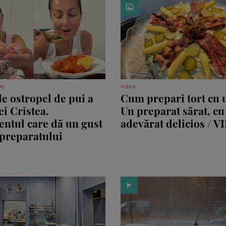
RE
VIDEO
de ostropel de pui a
Cum prepari tort cu 
ei Cristea.
Un preparat sărat, cu
entul care dă un gust
adevărat delicios / 
 preparatului