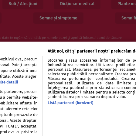
Boli / Afecțiuni
Dicționar medical
Plante me
Semne și simptome
Semnifi
e date te rugăm să dai click pe numele bazei și apoi să folosesti boxul de căutare
e
Atât noi, cât și partenerii noștri prelucrăm d
ozitivul dvs., precum
Stocarea și/sau accesarea informațiilor de pe
rsonal. Puteți accepta
îmbunătățirea serviciilor. Utilizarea profiluril
personalizat. Măsurarea performanței reclamelor
 opune utilizării unui
selectarea publicității personalizate. Crearea prof
itate. Aceste alegeri
Măsurarea performanței conținutului. Crearea 
lte detalii
personalizată. Utilizarea de date limitate 
entialitate
Politica de cookies
Publicitate
Auto
Înțelegerea publicului prin statistici sau combi
tate partenere, precum
Utilizarea datelor limitate pentru a selecta conț
și identificarea prin scanarea dispozitivului.
tru a permite website-
Listă parteneri (furnizori)
ublicitare afisate in
ati aferente retelelor
repturile prevazute de
Modifică Setările
sonal. Aceste drepturi
EPT TOATE”, acceptati
tul dvs. cu privire la
ie sau persoană (site-uri, instituţii mass-media, firme de monitorizare) nu poate reproduce 