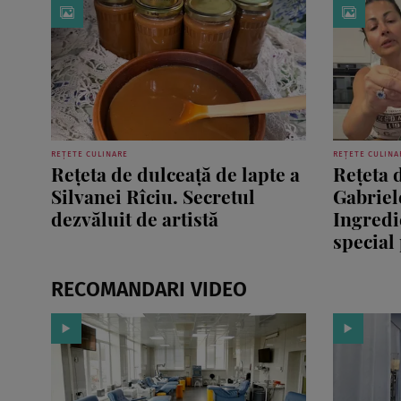
REȚETE CULINARE
REȚETE CULINA
Rețeta de dulceață de lapte a
Rețeta 
Silvanei Rîciu. Secretul
Gabriel
dezvăluit de artistă
Ingredi
special
RECOMANDARI VIDEO