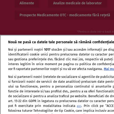
Alimente
Analize medicale de laborator
Prospecte Medicamente OTC - medicamente fără rețetă
*Pentru a căuta intr-o bază d
Nouă ne pasă ca datele tale personale să rămână confidențial
Noi și partenerii noștri
1017
stocăm și/sau accesăm informații pe disp
identificatorii cookie unici pentru prelucrarea datelor cu caracter pe
sau gestiona preferințele dvs. făcând clic mai jos, respectiv vă puteți
interes legitim în orice moment pe pagina cu politica de confidențial
vor fi raportate partenerilor noștri și nu vă vor afecta navigarea.
Mai mu
Termeni si conditii de utilizare
Politica de confid
Noi si partenerii nostri (retelele de socializare si agentiile de publici
si furnizorii nostri de servicii de date analitice) prelucram date pen
ului sa functioneze, pentru a personaliza continutul si anunturile p
functie de interesele si/sau profilul dvs., pentru a va oferi functionalit
de socializare si pentru a analiza traficul pe website. Beneficiati de d
art. 15-22 din GDPR in legatura cu prelucrarea datelor cu caracter per
pot fi exercitate prin modalitatea indicata
. Prin click pe “ACC
aici
folosirea tuturor Tehnologiilor de tip Cookie, care implica inclusiv accep
Citarea se poate face în limita a 250 de semne. Nici o instituţ