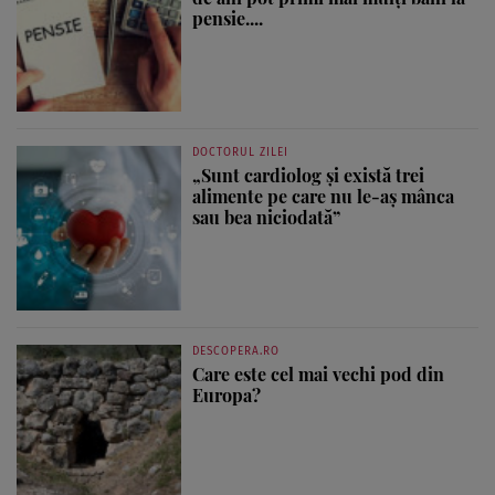
pensie....
DOCTORUL ZILEI
„Sunt cardiolog și există trei
alimente pe care nu le-aș mânca
sau bea niciodată”
DESCOPERA.RO
Care este cel mai vechi pod din
Europa?