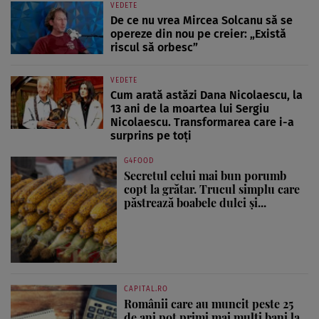
VEDETE
De ce nu vrea Mircea Solcanu să se
opereze din nou pe creier: „Există
riscul să orbesc”
VEDETE
Cum arată astăzi Dana Nicolaescu, la
13 ani de la moartea lui Sergiu
Nicolaescu. Transformarea care i-a
surprins pe toți
G4FOOD
Secretul celui mai bun porumb
copt la grătar. Trucul simplu care
păstrează boabele dulci și...
CAPITAL.RO
Românii care au muncit peste 25
de ani pot primi mai mulți bani la