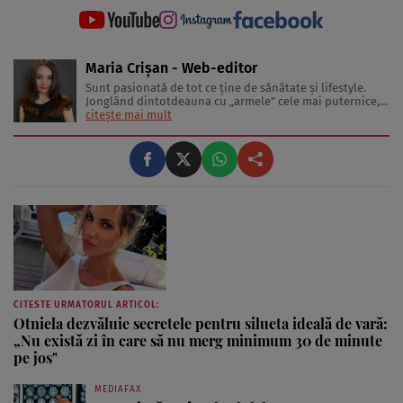
Maria Crișan - Web-editor
Sunt pasionată de tot ce ține de sănătate și lifestyle.
Jonglând dintotdeauna cu „armele” cele mai puternice,
cuvintele, îmi place să împărtășesc cu cititorii diverse
citește mai mult
sfaturi și idei despre tot ceea ce înseamnă o viață trăită
sănătos și frumos. Lucrez în jurnalism de 3 ani, ...
CITESTE URMATORUL ARTICOL:
Otniela dezvăluie secretele pentru silueta ideală de vară:
„Nu există zi în care să nu merg minimum 30 de minute
pe jos"
MEDIAFAX