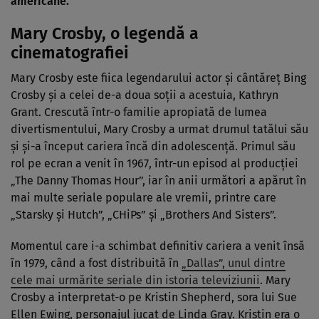
americane.
Mary Crosby, o legendă a
cinematografiei
Mary Crosby este fiica legendarului actor și cântăreț Bing
Crosby și a celei de-a doua soții a acestuia, Kathryn
Grant. Crescută într-o familie apropiată de lumea
divertismentului, Mary Crosby a urmat drumul tatălui său
și și-a început cariera încă din adolescență. Primul său
rol pe ecran a venit în 1967, într-un episod al producției
„The Danny Thomas Hour”, iar în anii următori a apărut în
mai multe seriale populare ale vremii, printre care
„Starsky și Hutch”, „CHiPs” și „Brothers And Sisters”.
Momentul care i-a schimbat definitiv cariera a venit însă
în 1979, când a fost distribuită în
„Dallas”, unul dintre
cele mai urmărite seriale din istoria televiziunii
. Mary
Crosby a interpretat-o pe Kristin Shepherd, sora lui Sue
Ellen Ewing, personajul jucat de Linda Gray. Kristin era o