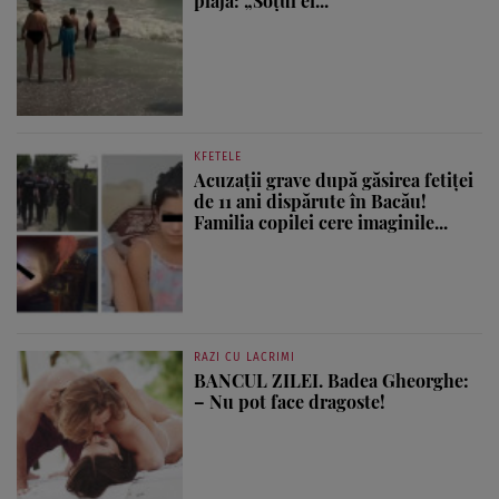
plajă: „Soțul ei...
KFETELE
Acuzații grave după găsirea fetiței
de 11 ani dispărute în Bacău!
Familia copilei cere imaginile...
RAZI CU LACRIMI
BANCUL ZILEI. Badea Gheorghe:
– Nu pot face dragoste!