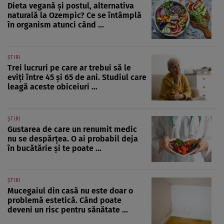
Dieta vegană și postul, alternativa
naturală la Ozempic? Ce se întâmplă
în organism atunci când ...
ȘTIRI
Trei lucruri pe care ar trebui să le
eviți între 45 și 65 de ani. Studiul care
leagă aceste obiceiuri ...
ȘTIRI
Gustarea de care un renumit medic
nu se despărțea. O ai probabil deja
în bucătărie și te poate ...
ȘTIRI
Mucegaiul din casă nu este doar o
problemă estetică. Când poate
deveni un risc pentru sănătate ...