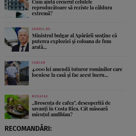
Cum ajută creierul celulele
reproducătoare să reziste la căldura
extremă?
GANDUL.RO
Ministrul bulgar al Apărării susține că
puterea exploziei și coloana de fum
arată...
CANCAN
4.000 lei amendă tuturor românilor care
locuiesc la casă și fac acest lucru...
MEDIAFAX
„Broscuța de cafea”, descoperită de
savanți în Costa Rica. Cât măsoară
micuțul amfibian?
RECOMANDĂRI: