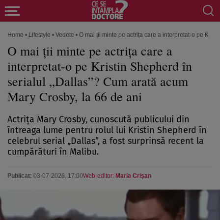
Home
•
Lifestyle
•
Vedete
•
O mai ții minte pe actrița care a interpretat-o pe Kri
O mai ții minte pe actrița care a
interpretat-o pe Kristin Shepherd în
serialul „Dallas”? Cum arată acum
Mary Crosby, la 66 de ani
Actrița Mary Crosby, cunoscută publicului din
întreaga lume pentru rolul lui Kristin Shepherd în
celebrul serial „Dallas”, a fost surprinsă recent la
cumpărături în Malibu.
Publicat:
03-07-2026, 17:00
Web-editor:
Maria Crișan