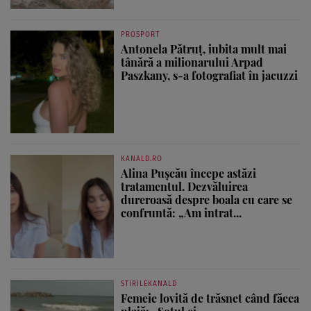
PROSPORT
Antonela Pătruț, iubita mult mai
tânără a milionarului Arpad
Paszkany, s-a fotografiat în jacuzzi
KANALD.RO
Alina Pușcău începe astăzi
tratamentul. Dezvăluirea
dureroasă despre boala cu care se
confruntă: „Am intrat...
STIRILEKANALD
Femeie lovită de trăsnet când făcea