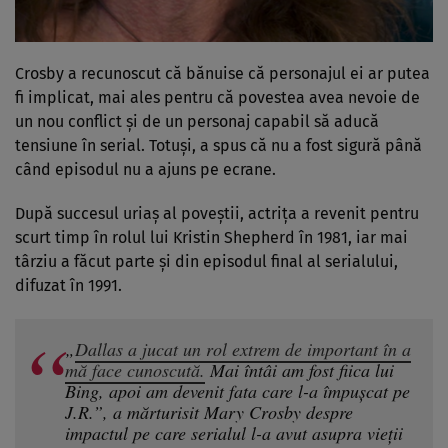
Crosby a recunoscut că bănuise că personajul ei ar putea
fi implicat, mai ales pentru că povestea avea nevoie de
un nou conflict și de un personaj capabil să aducă
tensiune în serial. Totuși, a spus că nu a fost sigură până
când episodul nu a ajuns pe ecrane.
După succesul uriaș al poveștii, actrița a revenit pentru
scurt timp în rolul lui Kristin Shepherd în 1981, iar mai
târziu a făcut parte și din episodul final al serialului,
difuzat în 1991.
„
Dallas a jucat un rol extrem de important în a
mă face cunoscută.
Mai întâi am fost fiica lui
Bing, apoi am devenit fata care l-a împușcat pe
J.R.”, a mărturisit Mary Crosby despre
impactul pe care serialul l-a avut asupra vieții