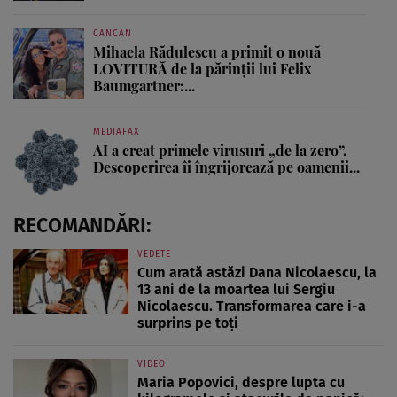
CANCAN
Mihaela Rădulescu a primit o nouă
LOVITURĂ de la părinții lui Felix
Baumgartner:...
MEDIAFAX
AI a creat primele virusuri „de la zero”.
Descoperirea îi îngrijorează pe oamenii...
RECOMANDĂRI:
VEDETE
Cum arată astăzi Dana Nicolaescu, la
13 ani de la moartea lui Sergiu
Nicolaescu. Transformarea care i-a
surprins pe toți
VIDEO
Maria Popovici, despre lupta cu