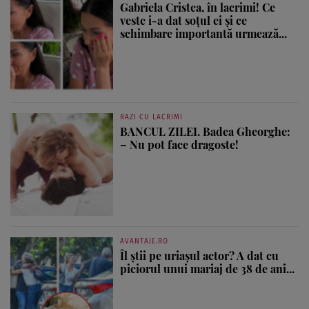
Gabriela Cristea, în lacrimi! Ce
veste i-a dat soțul ei și ce
schimbare importantă urmează...
RAZI CU LACRIMI
BANCUL ZILEI. Badea Gheorghe:
– Nu pot face dragoste!
AVANTAJE.RO
Îl știi pe uriașul actor? A dat cu
piciorul unui mariaj de 38 de ani...