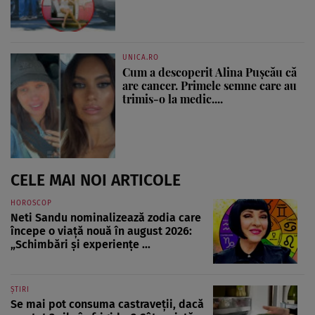
UNICA.RO
Cum a descoperit Alina Pușcău că
are cancer. Primele semne care au
trimis-o la medic....
CELE MAI NOI ARTICOLE
HOROSCOP
Neti Sandu nominalizează zodia care
începe o viață nouă în august 2026:
„Schimbări și experiențe ...
ȘTIRI
Se mai pot consuma castraveții, dacă