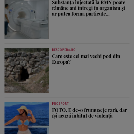
Substanța injectată la RMN poate
rămâne ani întregi în organism și
ar putea forma particule...
DESCOPERA.RO
Care este cel mai vechi pod din
Europa?
PROSPORT
FOTO. E de-o frumusețe rară, dar
își acuză iubitul de violență