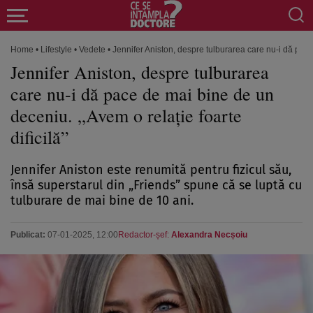
Home
•
Lifestyle
•
Vedete
•
Jennifer Aniston, despre tulburarea care nu-i dă pace 
Jennifer Aniston, despre tulburarea
care nu-i dă pace de mai bine de un
deceniu. „Avem o relație foarte
dificilă”
Jennifer Aniston este renumită pentru fizicul său,
însă superstarul din „Friends” spune că se luptă cu
tulburare de mai bine de 10 ani.
Publicat:
07-01-2025, 12:00
Redactor-șef:
Alexandra Necșoiu