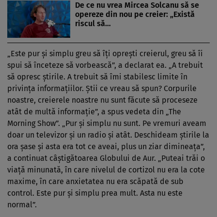
De ce nu vrea Mircea Solcanu să se
opereze din nou pe creier: „Există
riscul să…
„Este pur și simplu greu să îți oprești creierul, greu să îi
spui să înceteze să vorbească”, a declarat ea. „A trebuit
să opresc știrile. A trebuit să îmi stabilesc limite în
privința informațiilor. Știi ce vreau să spun? Corpurile
noastre, creierele noastre nu sunt făcute să proceseze
atât de multă informație”, a spus vedeta din „The
Morning Show”. „Pur și simplu nu sunt. Pe vremuri aveam
doar un televizor și un radio și atât. Deschideam știrile la
ora șase și asta era tot ce aveai, plus un ziar dimineața”,
a continuat câștigătoarea Globului de Aur. „Puteai trăi o
viață minunată, în care nivelul de cortizol nu era la cote
maxime, în care anxietatea nu era scăpată de sub
control. Este pur și simplu prea mult. Asta nu este
normal”.