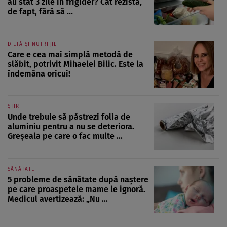
au stat 3 zile în frigider? Cât rezistă,
de fapt, fără să ...
DIETĂ ȘI NUTRIȚIE
Care e cea mai simplă metodă de
slăbit, potrivit Mihaelei Bilic. Este la
îndemâna oricui!
ȘTIRI
Unde trebuie să păstrezi folia de
aluminiu pentru a nu se deteriora.
Greșeala pe care o fac multe ...
SĂNĂTATE
5 probleme de sănătate după naștere
pe care proaspetele mame le ignoră.
Medicul avertizează: „Nu ...