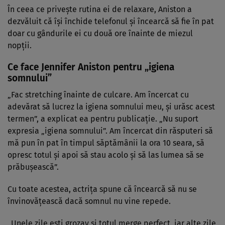
În ceea ce privește rutina ei de relaxare, Aniston a
dezvăluit că își închide telefonul și încearcă să fie în pat
doar cu gândurile ei cu două ore înainte de miezul
nopții.
Ce face Jennifer Aniston pentru „igiena
somnului”
„Fac stretching înainte de culcare. Am încercat cu
adevărat să lucrez la igiena somnului meu, și urăsc acest
termen”, a explicat ea pentru publicație. „Nu suport
expresia „igiena somnului”. Am încercat din răsputeri să
mă pun în pat în timpul săptămânii la ora 10 seara, să
opresc totul și apoi să stau acolo și să las lumea să se
prăbușească”.
Cu toate acestea, actrița spune că încearcă să nu se
învinovățească dacă somnul nu vine repede.
„Unele zile ești grozav și totul merge perfect, iar alte zile