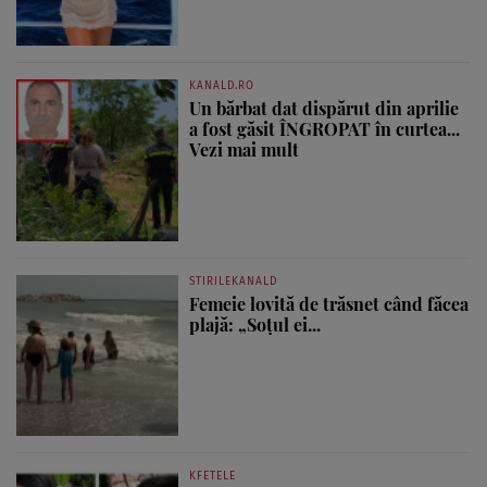
KANALD.RO
Un bărbat dat dispărut din aprilie
a fost găsit ÎNGROPAT în curtea...
Vezi mai mult
STIRILEKANALD
Femeie lovită de trăsnet când făcea
plajă: „Soțul ei...
KFETELE