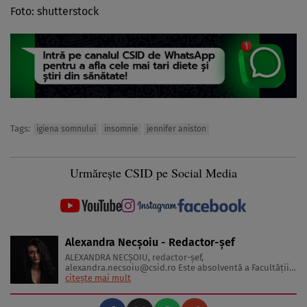
Foto: shutterstock
Tags:
igiena somnului
insomnie
jennifer aniston
Urmărește CSID pe Social Media
Alexandra Necșoiu - Redactor-șef
ALEXANDRA NECŞOIU, redactor-șef,
alexandra.necsoiu@csid.ro
Este absolventă a Facultăţii
de Jurnalism şi Ştiinţele Comunicării şi deţine o diplomă
citește mai mult
de master în Producţie Multimedia şi Audio-Video.
Iubeşte să scrie şi nu se vede făcând altceva, acesta fiind