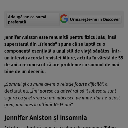
Adaugă-ne ca sursă
Urmărește-ne in Discover
preferată
Jennifer Aniston este renumită pentru fizicul său, însă
superstarul din „Friends” spune că se luptă cu o
componentă esențială a unui stil de viață sănătos. Într-
un interviu acordat revistei Allure, actrița în vârstă de 55
de ani a recunoscut că are probleme cu somnul de mai
bine de un deceniu.
„Somnul și cu mine avem o relație foarte dificilă”,
a
declarat ea.
„Îmi doresc cu adevărat să îl iubesc și sunt
sigură că și el vrea să mă iubească pe mine, dar ne-a fost
greu, mai ales în ultimii 10-15 ani”.
Jennifer Aniston și insomnia
Actrița s-a ferit să spună că
suferă de insomnie
. Totuși,