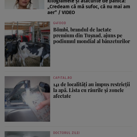
kilogramele și atacurile de panică:
„Credeam că mă sufoc, că nu mai am
aer” / VIDEO
G4FOOD
Bömbi, brandul de lactate
premium din Tușnad, ajuns pe
podiumul mondial al bânzeturilor
CAPITAL.RO
141 de localități au impus restricții
la apă. Lista cu râurile și zonele
afectate
DOCTORUL ZILEI