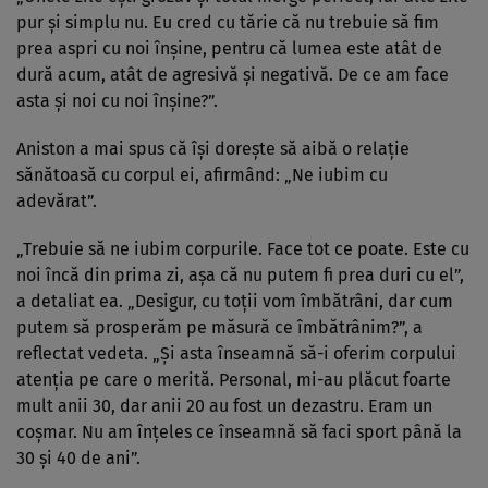
pur și simplu nu. Eu cred cu tărie că nu trebuie să fim
prea aspri cu noi înșine, pentru că lumea este atât de
dură acum, atât de agresivă și negativă. De ce am face
asta și noi cu noi înșine?”.
Aniston a mai spus că își dorește să aibă o relație
sănătoasă cu corpul ei, afirmând: „Ne iubim cu
adevărat”.
„Trebuie să ne iubim corpurile. Face tot ce poate. Este cu
noi încă din prima zi, așa că nu putem fi prea duri cu el”,
a detaliat ea. „Desigur, cu toții vom îmbătrâni, dar cum
putem să prosperăm pe măsură ce îmbătrânim?”, a
reflectat vedeta. „Și asta înseamnă să-i oferim corpului
atenția pe care o merită. Personal, mi-au plăcut foarte
mult anii 30, dar anii 20 au fost un dezastru. Eram un
coșmar. Nu am înțeles ce înseamnă să faci sport până la
30 și 40 de ani”.