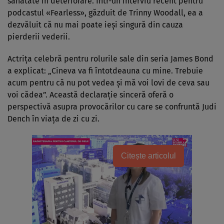
sănătate în deteriorare. Într-un interviu recent pentru
podcastul «Fearless», găzduit de Trinny Woodall, ea a
dezvăluit că nu mai poate ieși singură din cauza
pierderii vederii.
Actrița celebră pentru rolurile sale din seria James Bond
a explicat: „Cineva va fi întotdeauna cu mine. Trebuie
acum pentru că nu pot vedea și mă voi lovi de ceva sau
voi cădea”. Această declarație sinceră oferă o
perspectivă asupra provocărilor cu care se confruntă Judi
Dench în viața de zi cu zi.
Citește articolul