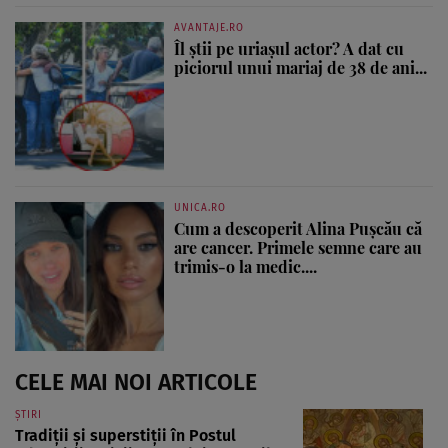
AVANTAJE.RO
Îl știi pe uriașul actor? A dat cu
piciorul unui mariaj de 38 de ani...
UNICA.RO
Cum a descoperit Alina Pușcău că
are cancer. Primele semne care au
trimis-o la medic....
CELE MAI NOI ARTICOLE
ȘTIRI
Tradiții și superstiții în Postul