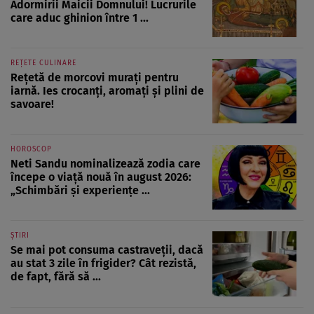
Adormirii Maicii Domnului! Lucrurile
care aduc ghinion între 1 ...
REȚETE CULINARE
Rețetă de morcovi murați pentru
iarnă. Ies crocanți, aromați și plini de
savoare!
HOROSCOP
Neti Sandu nominalizează zodia care
începe o viață nouă în august 2026:
„Schimbări și experiențe ...
ȘTIRI
Se mai pot consuma castraveții, dacă
au stat 3 zile în frigider? Cât rezistă,
de fapt, fără să ...