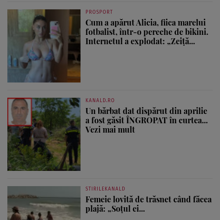
PROSPORT
Cum a apărut Alicia, fiica marelui
fotbalist, într-o pereche de bikini.
Internetul a explodat: „Zeiță...
KANALD.RO
Un bărbat dat dispărut din aprilie
a fost găsit ÎNGROPAT în curtea...
Vezi mai mult
STIRILEKANALD
Femeie lovită de trăsnet când făcea
plajă: „Soțul ei...