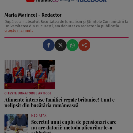
Maria Marincel - Redactor
După ce am absolvit Facultatea de Jurnalism și Științele Comunicării la
Universitatea din București, am debutat ca redactor la publicația
Spynews, unde am dobândit și cunoștințe de social media. De-a
citește mai mult
lungul timpului am scris pentru diferite site-uri de presă, iar acum fac
parte din echipa ...
CITESTE URMATORUL ARTICOL:
Alimente interzise familiei regale britanice! Unul e
nelipsit din bucătăria românească
MEDIAFAX
Secretul unui cuplu de pensionari care
nu are datorii: metoda plicurilor le-a