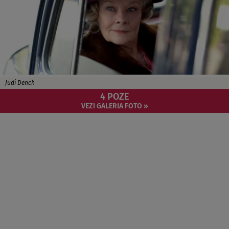
Judi Dench
4 POZE
VEZI GALERIA FOTO »