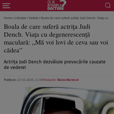
Home
•
Lifestyle
•
Vedete
•
Boala de care suferă actrița Judi Dench. Viața cu de
Boala de care suferă actrița Judi
Dench. Viața cu degenerescență
maculară: „Mă voi lovi de ceva sau voi
cădea”
Actrița Judi Dench dezvăluie provocările cauzate
de vedere!
Publicat:
22-01-2025, 21:00
Redactor:
Maria Marincel