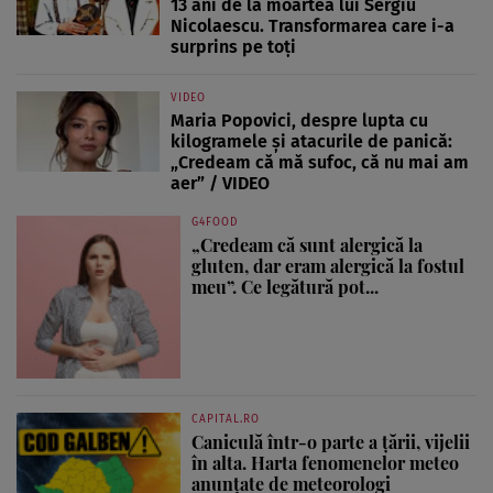
13 ani de la moartea lui Sergiu
Nicolaescu. Transformarea care i-a
surprins pe toți
VIDEO
Maria Popovici, despre lupta cu
kilogramele și atacurile de panică:
„Credeam că mă sufoc, că nu mai am
aer” / VIDEO
G4FOOD
„Credeam că sunt alergică la
gluten, dar eram alergică la fostul
meu”. Ce legătură pot...
CAPITAL.RO
Caniculă într-o parte a țării, vijelii
în alta. Harta fenomenelor meteo
anunțate de meteorologi