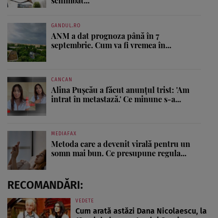
schimbat...
GANDUL.RO
ANM a dat prognoza până în 7
septembrie. Cum va fi vremea în...
CANCAN
Alina Pușcău a făcut anunțul trist: 'Am
intrat în metastază.' Ce minune s-a...
MEDIAFAX
Metoda care a devenit virală pentru un
somn mai bun. Ce presupune regula...
RECOMANDĂRI:
VEDETE
Cum arată astăzi Dana Nicolaescu, la