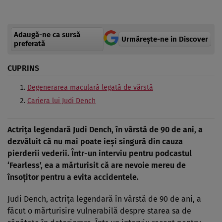
Adaugă-ne ca sursă
Urmărește-ne in Discover
preferată
CUPRINS
Degenerarea maculară legată de vârstă
Cariera lui Judi Dench
Actrița legendară Judi Dench, în vârstă de 90 de ani, a
dezvăluit că nu mai poate ieși singură din cauza
pierderii vederii. Într-un interviu pentru podcastul
‘Fearless’, ea a mărturisit că are nevoie mereu de
însoțitor pentru a evita accidentele.
Judi Dench, actrița legendară în vârstă de 90 de ani, a
făcut o mărturisire vulnerabilă despre starea sa de