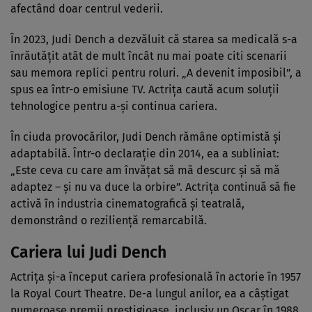
afectând doar centrul vederii.
În 2023, Judi Dench a dezvăluit că starea sa medicală s-a
înrăutățit atât de mult încât nu mai poate citi scenarii
sau memora replici pentru roluri. „A devenit imposibil”, a
spus ea într-o emisiune TV. Actrița caută acum soluții
tehnologice pentru a-și continua cariera.
În ciuda provocărilor, Judi Dench rămâne optimistă și
adaptabilă. Într-o declarație din 2014, ea a subliniat:
„Este ceva cu care am învățat să mă descurc și să mă
adaptez – și nu va duce la orbire”. Actrița continuă să fie
activă în industria cinematografică și teatrală,
demonstrând o reziliență remarcabilă.
Cariera lui Judi Dench
Actrița și-a început cariera profesională în actorie în 1957
la Royal Court Theatre. De-a lungul anilor, ea a câștigat
numeroase premii prestigioase, inclusiv un Oscar în 1988