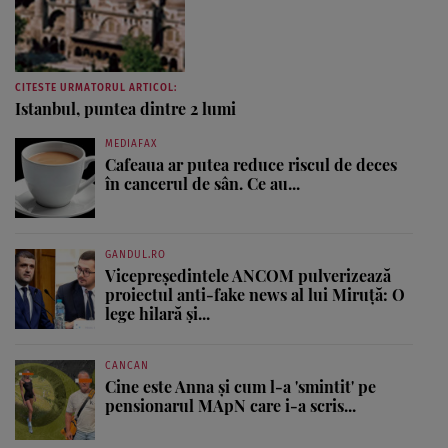
CITESTE URMATORUL ARTICOL:
Istanbul, puntea dintre 2 lumi
MEDIAFAX
Cafeaua ar putea reduce riscul de deces
în cancerul de sân. Ce au...
GANDUL.RO
Vicepreședintele ANCOM pulverizează
proiectul anti-fake news al lui Miruță: O
lege hilară și...
CANCAN
Cine este Anna și cum l-a 'smintit' pe
pensionarul MApN care i-a scris...