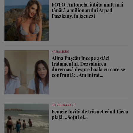
FOTO. Antonela, iubita mult mai
tânără a milionarului Arpad
Paszkany, în jacuzzi
KANALD.RO
Alina Pușcău începe astăzi
tratamentul. Dezvăluirea
dureroasă despre boala cu care se
confruntă: „Am intrat...
STIRILEKANALD
Femeie lovită de trăsnet când făcea
plajă: „Soțul ei...