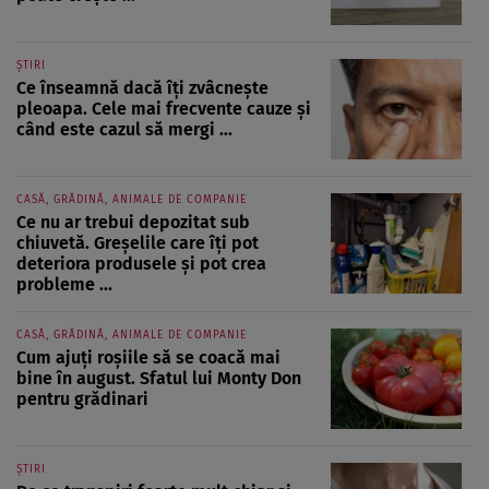
ȘTIRI
Ce înseamnă dacă îți zvâcnește
pleoapa. Cele mai frecvente cauze și
când este cazul să mergi ...
CASĂ, GRĂDINĂ, ANIMALE DE COMPANIE
Ce nu ar trebui depozitat sub
chiuvetă. Greșelile care îți pot
deteriora produsele și pot crea
probleme ...
CASĂ, GRĂDINĂ, ANIMALE DE COMPANIE
Cum ajuți roșiile să se coacă mai
bine în august. Sfatul lui Monty Don
pentru grădinari
ȘTIRI