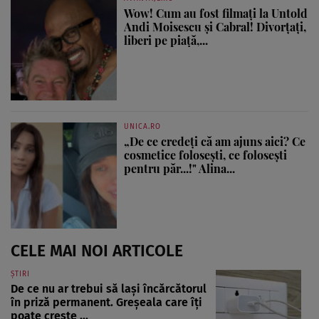
Wow! Cum au fost filmați la Untold
Andi Moisescu și Cabral! Divorțați,
liberi pe piață,...
UNICA.RO
„De ce credeți că am ajuns aici? Ce
cosmetice folosești, ce folosești
pentru păr...!" Alina...
CELE MAI NOI ARTICOLE
ȘTIRI
De ce nu ar trebui să lași încărcătorul
în priză permanent. Greșeala care îți
poate crește ...