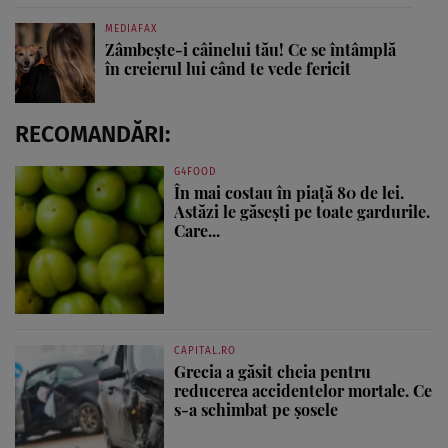
MEDIAFAX
Zâmbește-i câinelui tău! Ce se întâmplă
în creierul lui când te vede fericit
RECOMANDĂRI:
G4FOOD
În mai costau în piață 80 de lei.
Astăzi le găsești pe toate gardurile.
Care...
CAPITAL.RO
Grecia a găsit cheia pentru
reducerea accidentelor mortale. Ce
s-a schimbat pe șosele