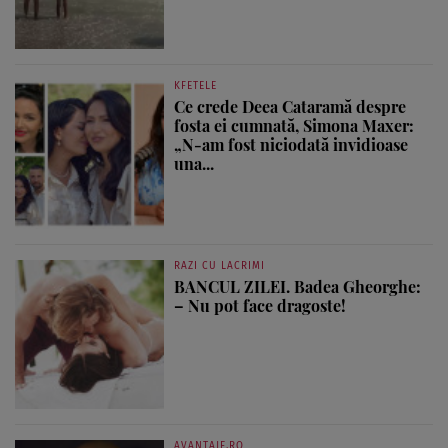
KFETELE
Ce crede Deea Cataramă despre
fosta ei cumnată, Simona Maxer:
„N-am fost niciodată invidioase
una...
RAZI CU LACRIMI
BANCUL ZILEI. Badea Gheorghe:
– Nu pot face dragoste!
AVANTAJE.RO