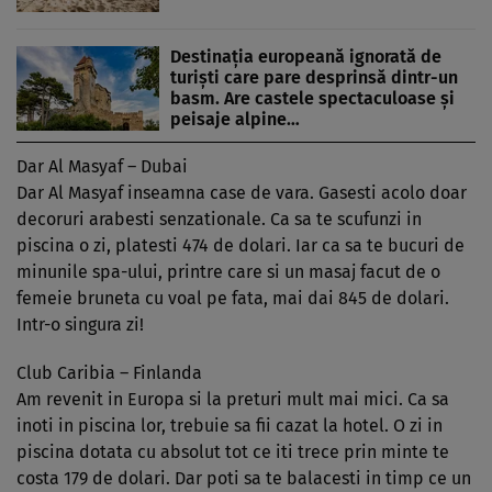
Destinația europeană ignorată de
turiști care pare desprinsă dintr-un
basm. Are castele spectaculoase și
peisaje alpine…
Dar Al Masyaf – Dubai
Dar Al Masyaf inseamna case de vara. Gasesti acolo doar
decoruri arabesti senzationale. Ca sa te scufunzi in
piscina o zi, platesti 474 de dolari. Iar ca sa te bucuri de
minunile spa-ului, printre care si un masaj facut de o
femeie bruneta cu voal pe fata, mai dai 845 de dolari.
Intr-o singura zi!
Club Caribia – Finlanda
Am revenit in Europa si la preturi mult mai mici. Ca sa
inoti in piscina lor, trebuie sa fii cazat la hotel. O zi in
piscina dotata cu absolut tot ce iti trece prin minte te
costa 179 de dolari. Dar poti sa te balacesti in timp ce un