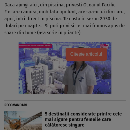
Daca ajungi aici, din piscina, privesti Oceanul Pacific.
Fiecare camera, mobilata opulent, are spa-ul ei din care,
apoi, intri direct in piscina. Te costa in sezon 2.750 de
dolari pe noapte… Si poti privi si cel mai frumos apus de
soare din lume (asa scrie in pliante).
Citește articolul
RECOMANDĂRI
5 destinații considerate printre cele
mai sigure pentru femeile care
călătoresc singure