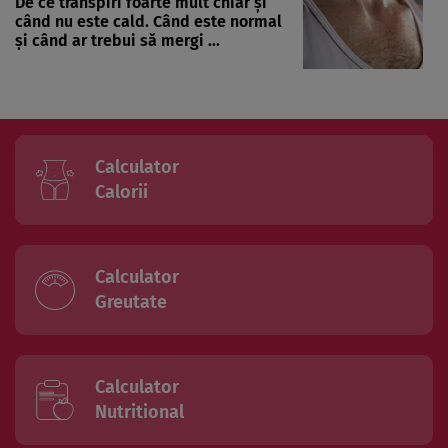
De ce transpiri foarte mult chiar și
când nu este cald. Când este normal
și când ar trebui să mergi ...
Calculator
Calorii
Calculator
Greutate
Calculator
Nutritional