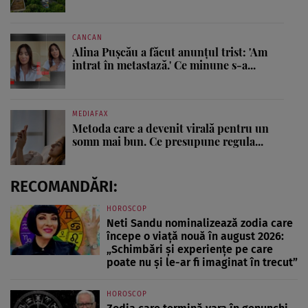
CANCAN
Alina Pușcău a făcut anunțul trist: 'Am
intrat în metastază.' Ce minune s-a...
MEDIAFAX
Metoda care a devenit virală pentru un
somn mai bun. Ce presupune regula...
RECOMANDĂRI:
HOROSCOP
Neti Sandu nominalizează zodia care
începe o viață nouă în august 2026:
„Schimbări și experiențe pe care
poate nu și le-ar fi imaginat în trecut”
HOROSCOP