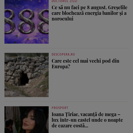
DOCTORUL ZILEI
Ce să nu faci pe 8 august. Greșelile
care blochează energia banilor și a
norocului
DESCOPERA.RO
Care este cel mai vechi pod din
Europa?
PROSPORT
Ioana Țiriac, vacanță de mega –
lux într-un castel unde o noapte
de cazare costă...