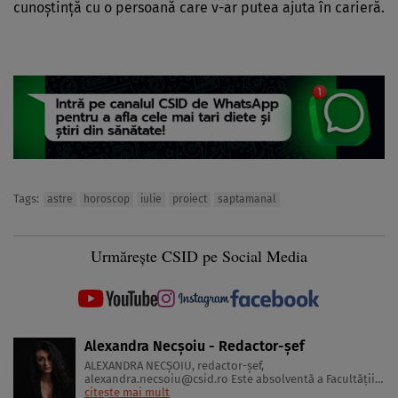
cunoştinţă cu o persoană care v-ar putea ajuta în carieră.
Tags:
astre
horoscop
iulie
proiect
saptamanal
Urmărește CSID pe Social Media
Alexandra Necșoiu - Redactor-șef
ALEXANDRA NECŞOIU, redactor-șef,
alexandra.necsoiu@csid.ro
Este absolventă a Facultăţii
de Jurnalism şi Ştiinţele Comunicării şi deţine o diplomă
citește mai mult