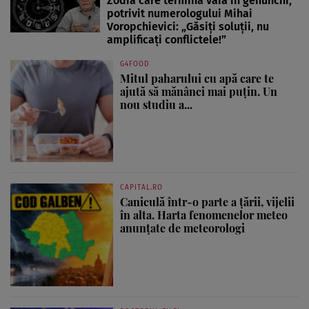
Zodia care termină vara în genunchi,
potrivit numerologului Mihai
Voropchievici: „Găsiți soluții, nu
amplificați conflictele!”
G4FOOD
Mitul paharului cu apă care te
ajută să mănânci mai puțin. Un
nou studiu a...
CAPITAL.RO
Caniculă într-o parte a țării, vijelii
în alta. Harta fenomenelor meteo
anunțate de meteorologi