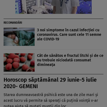
RECOMANDĂRI
3 noi simptome în cazul infecţiei cu
coronavirus. Care sunt cele 11 semne
ale COVID-19
Cât de sănătos e fructul litchi și de ce
nu trebuie niciodată consumat
dimineața
Horoscop săptămânal 29 iunie-5 iulie
2020- GEMENI
Starea dumneavoastră psihică este una de zile mari şi
acest lucru vă permite să speraţi că puţină voinţă v-ar
putea ajuta să mutaţi munţii din loc.