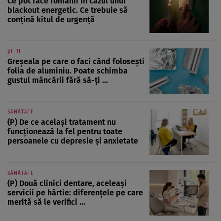
Ce pot face românii în cazul unui
blackout energetic. Ce trebuie să
conțină kitul de urgență
ȘTIRI
Greșeala pe care o faci când folosești
folia de aluminiu. Poate schimba
gustul mâncării fără să-ți ...
SĂNĂTATE
(P) De ce același tratament nu
funcționează la fel pentru toate
persoanele cu depresie și anxietate
SĂNĂTATE
(P) Două clinici dentare, aceleași
servicii pe hârtie: diferențele pe care
merită să le verifici ...