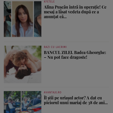
KFETELE
Alina Pușcău intră în operație! Ce
mesaj a lăsat vedeta după ce a
anunțat că...
RAZI CU LACRIMI
BANCUL ZILEI. Badea Gheorghe:
– Nu pot face dragoste!
AVANTAJE.RO
Îl știi pe uriașul actor? A dat cu
piciorul unui mariaj de 38 de ani...