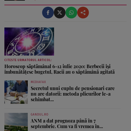
de master în Producţie Multimedia şi Audio-Video.
Iubeşte să scrie şi nu se vede făcând altceva, acesta fiind
visul ei încă de pe ...
CITESTE URMATORUL ARTICOL:
Horoscop săptămânal 6-12 iulie 2020: Berbecii îşi
îmbunătăţesc bugetul, Racii au o săptămână agitată
MEDIAFAX
Secretul unui cuplu de pensionari care
nu are datorii: metoda plicurilor le-a
schimbat...
GANDUL.RO
ANM a dat prognoza până în 7
septembrie. Cum va fi vremea în...