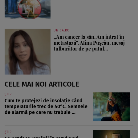
UNICA.RO
„Am cancer la sân. Am intrat în
metastază”. Alina Pușcău, mesaj
tulburător de pe patul...
CELE MAI NOI ARTICOLE
ȘTIRI
Cum te protejezi de insolație când
temperaturile trec de 40°C. Semnele
de alarmă pe care nu trebuie ...
ȘTIRI