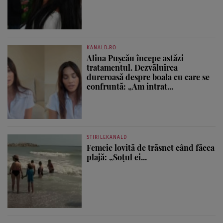
KANALD.RO
Alina Pușcău începe astăzi
tratamentul. Dezvăluirea
dureroasă despre boala cu care se
confruntă: „Am intrat...
STIRILEKANALD
Femeie lovită de trăsnet când făcea
plajă: „Soțul ei...