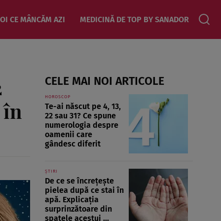
OI CE MÂNCĂM AZI
MEDICINĂ DE TOP BY SANADOR
2
CELE MAI NOI ARTICOLE
HOROSCOP
 în
Te-ai născut pe 4, 13,
22 sau 31? Ce spune
numerologia despre
oamenii care
gândesc diferit
ȘTIRI
De ce se încrețește
pielea după ce stai în
apă. Explicația
surprinzătoare din
spatele acestui ...