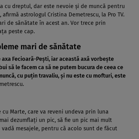
ta cu dreptul, dar este nevoie și de muncă pentru
ii, afirmă astrologul Cristina Demetrescu, la Pro TV.
ri de sănătate în acest an. Vor trece prin
ața peste cap.
obleme mari de sănătate
e axa Fecioară-Pești, iar această axă vorbește
rebui să le facem ca să ne putem bucura de ceea ce
uncă, cu puțin travaliu, și nu este cu mofturi, este
emetrescu.
e cu Marte, care va reveni undeva prin luna
mai dezumflați un pic, să fie un pic mai mult
să vadă mesajele, pentru că acolo sunt de făcut