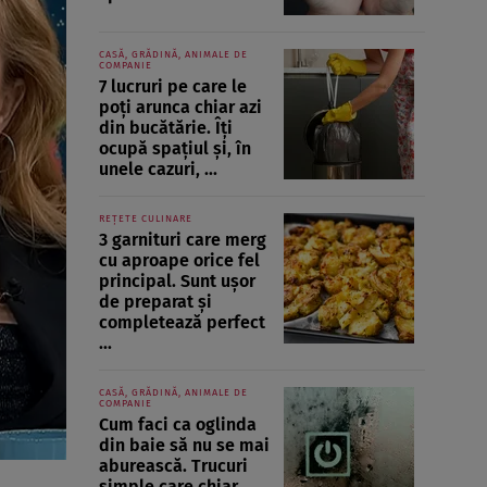
CASĂ, GRĂDINĂ, ANIMALE DE
COMPANIE
7 lucruri pe care le
poți arunca chiar azi
din bucătărie. Îți
ocupă spațiul și, în
unele cazuri, ...
REȚETE CULINARE
3 garnituri care merg
cu aproape orice fel
principal. Sunt ușor
de preparat și
completează perfect
...
CASĂ, GRĂDINĂ, ANIMALE DE
COMPANIE
Cum faci ca oglinda
din baie să nu se mai
aburească. Trucuri
simple care chiar