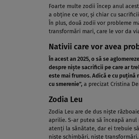
Foarte multe zodii încep anul aces
a obține ce vor, și chiar cu sacrific
În plus, două zodii vor probleme ma
transformări mari, care le vor da vi
Nativii care vor avea pr
În acest an 2025, o să se aglomerez
despre niște sacrificii pe care ar t
este mai frumos. Adică e cu puțină m
cu smerenie”,
a precizat Cristina D
Zodia Leu
Zodia Leu are de dus niște războai
aprilie. S-ar putea să înceapă anul 
atenți la sănătate, dar ei trebuie 
niște schimbări, niște transformări.