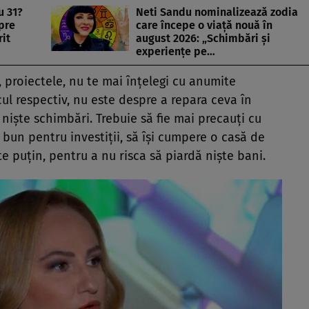
u 31?
Neti Sandu nominalizează zodia
pre
care începe o viață nouă în
it
august 2026: „Schimbări și
experiențe pe…
, proiectele, nu te mai înțelegi cu anumite
cul respectiv, nu este despre a repara ceva în
 niște schimbări. Trebuie să fie mai precauți cu
 bun pentru investiții, să își cumpere o casă de
e puțin, pentru a nu risca să piardă niște bani.