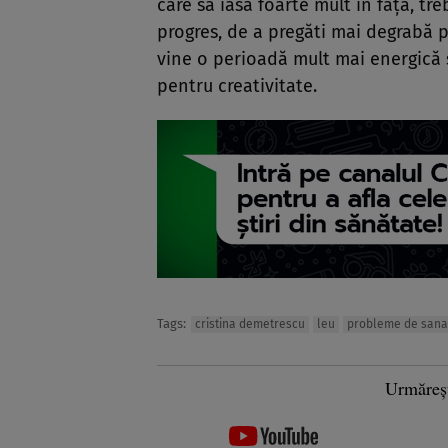
care să iasă foarte mult în față, tr
progres, de a pregăti mai degrabă 
vine o perioadă mult mai energică 
pentru creativitate.
Tags:
cristina demetrescu
leu
probleme de sana
Urmăreș