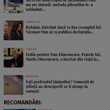
nu are datorii: metoda plicurilor le-a
schimbat...
GANDUL.RO
Bolojan, întrebat dacă va lua exemplul lui
Nicușor Dan și va publica declarația...
CANCAN
Doliu pentru Dan Diaconescu. Fratele lui,
Mario Diaconescu, a încetat din viață la...
MEDIAFAX
Ești preferatul țânțarilor? Oamenii de
știință au descoperit ce îi atrage la
oameni
RECOMANDĂRI: