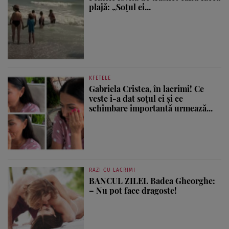
plajă: „Soțul ei...
KFETELE
Gabriela Cristea, în lacrimi! Ce
veste i-a dat soțul ei și ce
schimbare importantă urmează...
RAZI CU LACRIMI
BANCUL ZILEI. Badea Gheorghe:
– Nu pot face dragoste!