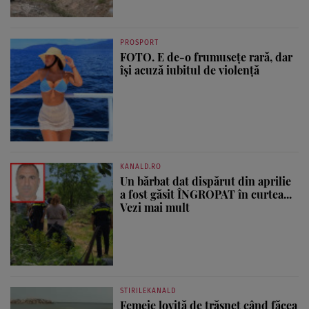
PROSPORT
FOTO. E de-o frumusețe rară, dar
își acuză iubitul de violență
KANALD.RO
Un bărbat dat dispărut din aprilie
a fost găsit ÎNGROPAT în curtea...
Vezi mai mult
STIRILEKANALD
Femeie lovită de trăsnet când făcea