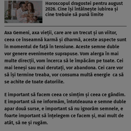
Horoscopul dragostei pentru august
2026. Cine își întâlnește iubirea și
cine trebuie să pună limite
Axa Gemeni, axa vieții, care are un trecut și un viitor,
ceea ce înseamnă karmă și dharmă, aceste aspecte sunt
în momentul de față în tensiune. Aceste semne duble
vor genere evenimente suprapuse. Vom alerga în mai
multe direcții, vom încerca să le împăcăm pe toate. Cei
mai leneși sau mai derutați, vor abandona.
Cei care vor
să își termine treaba
, vor consuma multă energie ca să
se achite de toate datoriile.
E important să facem ceea ce simțim și ceea ce gândim.
E important să ne informăm, întotdeauna e semne duble
apar două surse, e important să nu ignorăm semnele, e
foarte important să înțelegem ce facem și, mai mult de
atât, să ne și rugăm.