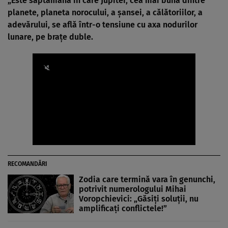
„Este săptămâna în care Jupiter, cea mai bună dintre
planete, planeta norocului, a șansei, a călătoriilor, a
adevărului, se află într-o tensiune cu axa nodurilor
lunare, pe brațe duble.
RECOMANDĂRI
Zodia care termină vara în genunchi,
potrivit numerologului Mihai
Voropchievici: „Găsiți soluții, nu
amplificați conflictele!”