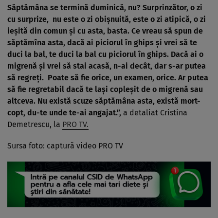
Săptămâna se termină duminică, nu? Surprinzător, o zi
cu surprize, nu este o zi obișnuită, este o zi atipică, o zi
ieșită din comun și cu asta, basta. Ce vreau să spun de
săptămîna asta, dacă ai piciorul în ghips și vrei să te
duci la bal, te duci la bal cu piciorul în ghips. Dacă ai o
migrenă și vrei să stai acasă, n-ai decât, dar s-ar putea
să regreți. Poate să fie orice, un examen, orice. Ar putea
să fie regretabil dacă te lași copleșit de o migrenă sau
altceva. Nu există scuze săptămâna asta, există mort-
copt, du-te unde te-ai angajat.”,
a detaliat Cristina
Demetrescu, la
PRO TV.
Sursa foto: captură video PRO TV