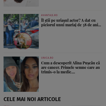
AVANTAJE.RO
Îl știi pe uriașul actor? A dat cu
piciorul unui mariaj de 38 de ani...
UNICA.RO
Cum a descoperit Alina Pușcău că
are cancer. Primele semne care au
trimis-o la medic....
CELE MAI NOI ARTICOLE