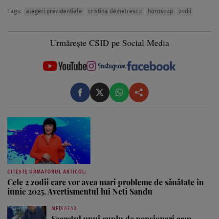
Tags:
alegeri prezidentiale
cristina demetrescu
horoscop
zodii
Urmărește CSID pe Social Media
CITESTE URMATORUL ARTICOL:
Cele 2 zodii care vor avea mari probleme de sănătate în
iunie 2025. Avertismentul lui Neti Sandu
MEDIAFAX
Secretul unui cuplu de pensionari care