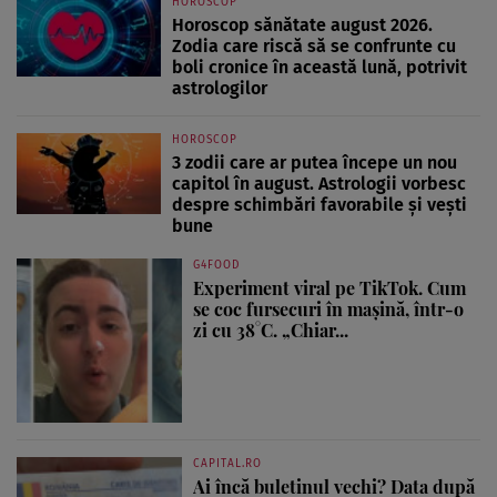
HOROSCOP
Horoscop sănătate august 2026.
Zodia care riscă să se confrunte cu
boli cronice în această lună, potrivit
astrologilor
HOROSCOP
3 zodii care ar putea începe un nou
capitol în august. Astrologii vorbesc
despre schimbări favorabile și vești
bune
G4FOOD
Experiment viral pe TikTok. Cum
se coc fursecuri în mașină, într-o
zi cu 38°C. „Chiar...
CAPITAL.RO
Ai încă buletinul vechi? Data după