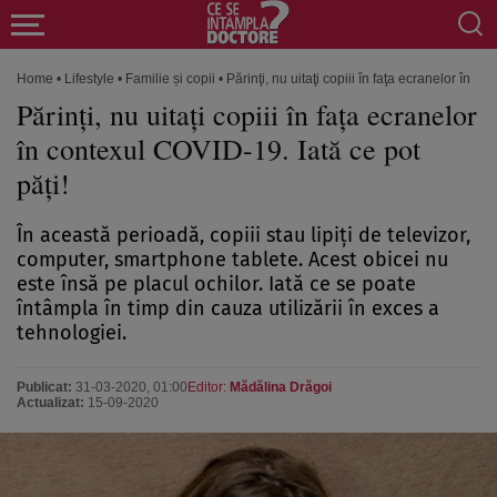
Home
•
Lifestyle
•
Familie și copii
•
Părinţi, nu uitaţi copiii în faţa ecranelor în c
Părinţi, nu uitaţi copiii în faţa ecranelor
în contexul COVID-19. Iată ce pot
păţi!
În această perioadă, copiii stau lipiţi de televizor,
computer, smartphone tablete. Acest obicei nu
este însă pe placul ochilor. Iată ce se poate
întâmpla în timp din cauza utilizării în exces a
tehnologiei.
Publicat:
31-03-2020, 01:00
Editor:
Mădălina Drăgoi
Actualizat:
15-09-2020