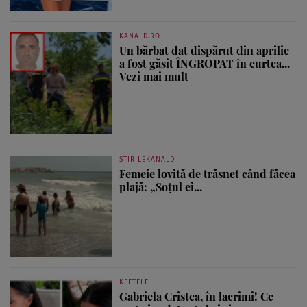
KANALD.RO
Un bărbat dat dispărut din aprilie
a fost găsit ÎNGROPAT în curtea...
Vezi mai mult
STIRILEKANALD
Femeie lovită de trăsnet când făcea
plajă: „Soțul ei...
KFETELE
Gabriela Cristea, în lacrimi! Ce