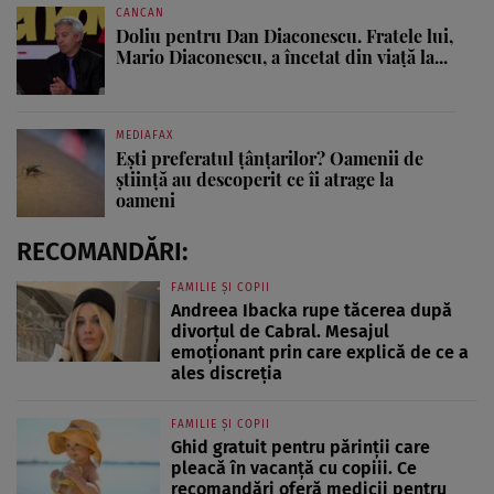
CANCAN
Doliu pentru Dan Diaconescu. Fratele lui,
Mario Diaconescu, a încetat din viață la...
MEDIAFAX
Ești preferatul țânțarilor? Oamenii de
știință au descoperit ce îi atrage la
oameni
RECOMANDĂRI:
FAMILIE ȘI COPII
Andreea Ibacka rupe tăcerea după
divorțul de Cabral. Mesajul
emoționant prin care explică de ce a
ales discreția
FAMILIE ȘI COPII
Ghid gratuit pentru părinții care
pleacă în vacanță cu copiii. Ce
recomandări oferă medicii pentru