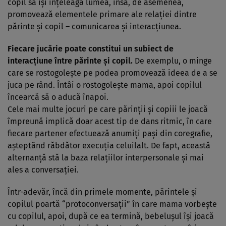
copil să îşi înţeleagă lumea, însă, de asemenea,
promovează elementele primare ale relaţiei dintre
părinte şi copil – comunicarea şi interacţiunea.
Fiecare jucărie poate constitui un subiect de
interacţiune între părinte şi copil.
De exemplu, o minge
care se rostogoleşte pe podea promovează ideea de a se
juca pe rând. Întâi o rostogoleşte mama, apoi copilul
încearcă să o aducă înapoi.
Cele mai multe jocuri pe care părinţii şi copiii le joacă
împreună implică doar acest tip de dans ritmic, în care
fiecare partener efectuează anumiţi paşi din coregrafie,
aşteptând răbdător execuţia celuilalt. De fapt, această
alternanţă stă la baza relaţiilor interpersonale şi mai
ales a conversaţiei.
Într-adevăr, încă din primele momente, părintele şi
copilul poartă “protoconversaţii” în care mama vorbeşte
cu copilul, apoi, după ce ea termină, bebeluşul îşi joacă