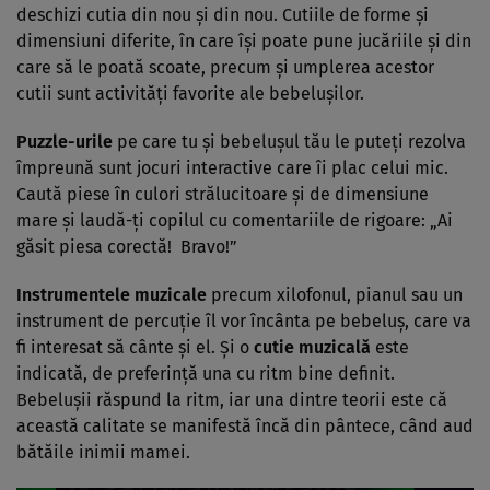
deschizi cutia din nou şi din nou. Cutiile de forme şi
dimensiuni diferite, în care îşi poate pune jucăriile şi din
care să le poată scoate, precum şi umplerea acestor
cutii sunt activităţi favorite ale bebeluşilor.
Puzzle-urile
pe care tu şi bebeluşul tău le puteţi rezolva
împreună sunt jocuri interactive care îi plac celui mic.
Caută piese în culori strălucitoare şi de dimensiune
mare şi laudă-ţi copilul cu comentariile de rigoare: „Ai
găsit piesa corectă! Bravo!”
Instrumentele muzicale
precum xilofonul, pianul sau un
instrument de percuţie îl vor încânta pe bebeluş, care va
fi interesat să cânte şi el. Şi o
cutie muzicală
este
indicată, de preferinţă una cu ritm bine definit.
Bebeluşii răspund la ritm, iar una dintre teorii este că
această calitate se manifestă încă din pântece, când aud
bătăile inimii mamei.