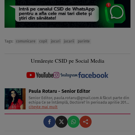
Tags:
comunicare
copil
jocuri
jucarii
parinte
Urmărește CSID pe Social Media
Paula Rotaru - Senior Editor
Senior Editor,
paula.rotaru@gmail.com
A făcut parte din
echipa Ce se întâmplă, Doctore? în perioada aprilie 2013-
decembrie 2023. Articolele sale cuprind informații despre
citește mai mult
diverse afecțiuni, alimentația echilibrată, îngrijirea pielii
și sănătatea emoțională. Colaborări: Viața ...