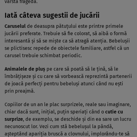
vârstă fragedă.
Iată câteva sugestii de jucării
Caruselul
de deasupra pătuţului este printre primele
jucării preferate. Trebuie să fie colorat, să aibă o formă
interesantă şi să se mişte ca să atragă atenţia. Bebeluşii
se plictisesc repede de obiectele familiare, astfel că un
carusel trebuie schimbat periodic.
Animalele de pluş
pe care să poată să le ţină, să le
îmbrăţişeze şi cu care să vorbească reprezintă partenerii
de joacă perfecţi pentru bebeluşi atunci când nu eşti
prin preajmă.
Copiilor de un an le plac surprizele, reale sau imaginare,
chiar dacă sunt, iniţial, puţin speriaţi când o
cutie cu
surprize
, de exemplu, se deschide şi din ea sare un lucru
necunoscut lor. Vezi cum stă bebeluşul la pândă,
aşteptând apariţia bruscă a clovnului, implorându-te să