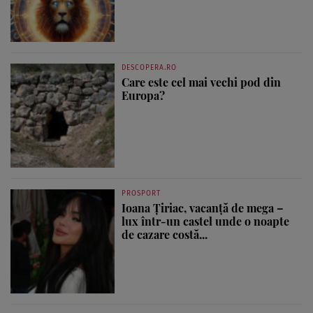
DESCOPERA.RO
Care este cel mai vechi pod din
Europa?
PROSPORT
Ioana Țiriac, vacanță de mega –
lux într-un castel unde o noapte
de cazare costă...