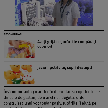
RECOMANDĂRI
Aveţi grijă ce jucării le cumpăraţi
copiilor!
Jucarii potrivite, copii destepti
Însă importanţa jucăriilor în dezvoltarea copiilor trece
dincolo de gesturi, de a arăta cu degetul şi de
construirea unui vocabular pasiv. Jucăriile îl ajută pe