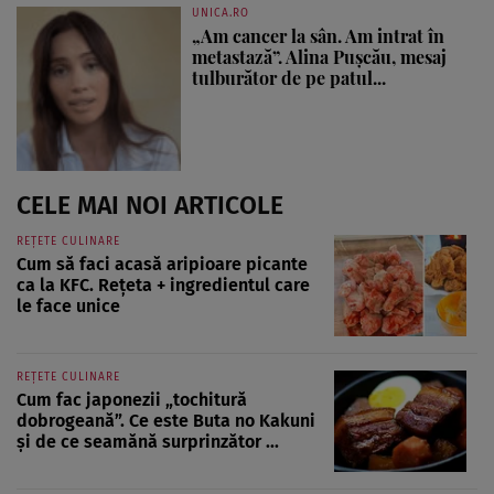
UNICA.RO
„Am cancer la sân. Am intrat în
metastază”. Alina Pușcău, mesaj
tulburător de pe patul...
CELE MAI NOI ARTICOLE
REȚETE CULINARE
Cum să faci acasă aripioare picante
ca la KFC. Rețeta + ingredientul care
le face unice
REȚETE CULINARE
Cum fac japonezii „tochitură
dobrogeană”. Ce este Buta no Kakuni
și de ce seamănă surprinzător ...