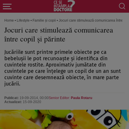
Home
•
Lifestyle
•
Familie și copii
•
Jocuri care stimulează comunicarea între copi
Jocuri care stimulează comunicarea
între copil şi părinte
Jucăriile sunt printre primele obiecte pe ca
bebeluşii le pot recunoaşte şi identifica din
cuvintele rostite. Aproximativ jumătate din
cuvintele pe care înţelege un copil de un an sunt
cuvinte care desemnează obiecte, în mare parte
jucării.
Publicat:
19-09-2014, 00:00
Senior Editor:
Paula Rotaru
Actualizat:
15-09-2020