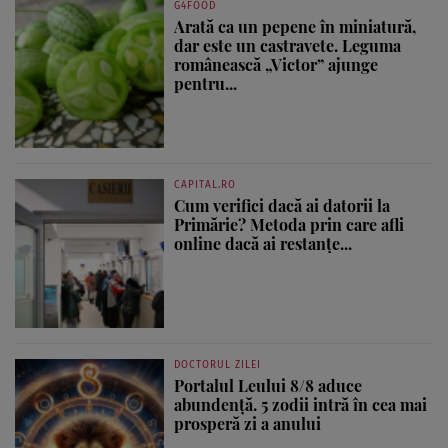
G4FOOD
Arată ca un pepene în miniatură,
dar este un castravete. Leguma
românească „Victor” ajunge
pentru...
CAPITAL.RO
Cum verifici dacă ai datorii la
Primărie? Metoda prin care afli
online dacă ai restanțe...
DOCTORUL ZILEI
Portalul Leului 8/8 aduce
abundență. 5 zodii intră în cea mai
prosperă zi a anului