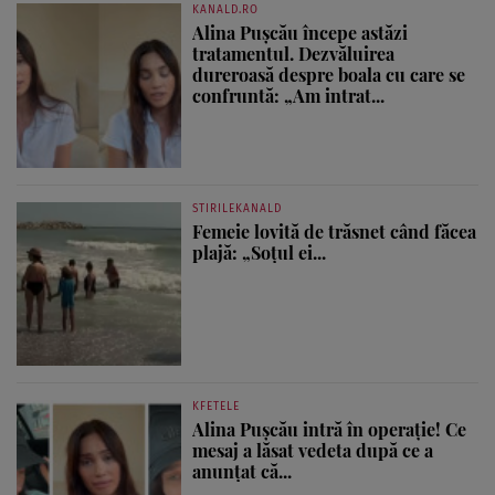
KANALD.RO
Alina Pușcău începe astăzi
tratamentul. Dezvăluirea
dureroasă despre boala cu care se
confruntă: „Am intrat...
STIRILEKANALD
Femeie lovită de trăsnet când făcea
plajă: „Soțul ei...
KFETELE
Alina Pușcău intră în operație! Ce
mesaj a lăsat vedeta după ce a
anunțat că...