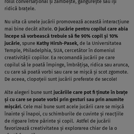
rolul conversaţional şi zâmbeşte, gângureşte sau îşi
ridică braţele.
Nu uita că unele jucării promovează această interacţiune
mai bine decât altele.
O jucărie pentru copilul care abia
începe să vorbească trebuie să fie 90% copil şi 10%
jucărie
, spune
Kathy Hirsh-Pasek,
de la Universitatea
Temple, Philadelphia, SUA, cercetător în domeniul
creativităţii copiilor. Ea recomandă jucării pe care
copilul să le poată împinge, îmbrăţişa, ridica sau arunca,
cu care să poată vorbi sau care se mişcă şi scot zgomote.
De aceea, clopoţeii sunt jucării preferate de secole!
Alte alegeri bune sunt
jucăriile care pot fi ţinute în braţe
şi cu care se poate vorbi prin gesturi sau prin anumite
mişcări.
Cele mai bune sunt acele jucării care se mişcă
înainte şi înapoi, cu schimburile de cuvinte şi reacţiile
de rigoare între părinte şi copil. Astfel de jucării
favorizează creativitatea şi explorarea chiar de la o