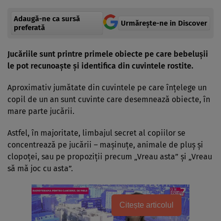
Adaugă-ne ca sursă
Urmărește-ne in Discover
preferată
Jucăriile sunt printre primele obiecte pe care bebeluşii
le pot recunoaşte şi identifica din cuvintele rostite.
Aproximativ jumătate din cuvintele pe care înţelege un
copil de un an sunt cuvinte care desemnează obiecte, în
mare parte jucării.
Astfel, în majoritate, limbajul secret al copiilor se
concentrează pe jucării – maşinuţe, animale de pluş şi
clopoţei, sau pe propoziţii precum „Vreau asta” şi „Vreau
să mă joc cu asta”.
Citește articolul