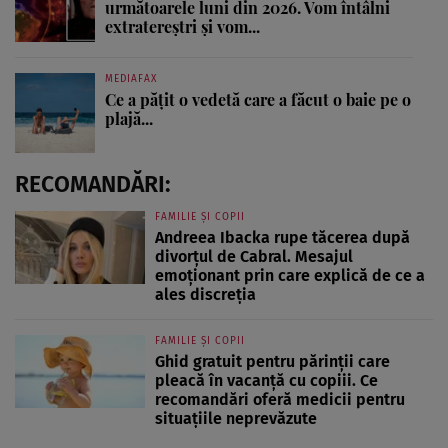
următoarele luni din 2026. Vom întâlni
extratereștri și vom...
MEDIAFAX
Ce a pățit o vedetă care a făcut o baie pe o
plajă...
RECOMANDĂRI:
FAMILIE ȘI COPII
Andreea Ibacka rupe tăcerea după
divorțul de Cabral. Mesajul
emoționant prin care explică de ce a
ales discreția
FAMILIE ȘI COPII
Ghid gratuit pentru părinții care
pleacă în vacanță cu copiii. Ce
recomandări oferă medicii pentru
situațiile neprevăzute