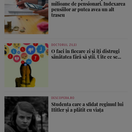
milioane de pensionari. Indexarea
pensiilor ar putea avea un alt
traseu
DOCTORUL ZILEI
O faci în fiecare zi și îți distrugi
sănătatea fără să știi. Uite ce se...
DESCOPERA.RO
Studenta care a sfidat regimul lui
Hitler și a plătit cu viața