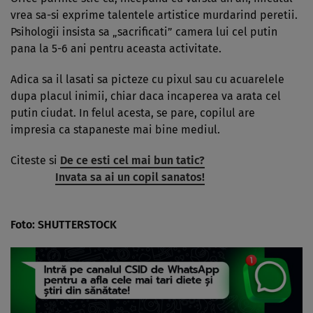
vrea sa-si exprime talentele artistice murda­rind peretii.
Psihologii insista sa „sacrificati” camera lui cel putin
pana la 5-6 ani pentru aceasta activi­ta­te.
Adica sa il lasati sa picteze cu pixul sau cu acuarelele
dupa placul inimii, chiar daca inca­perea va arata cel
putin ciudat. In felul acesta, se pare, copilul are
impresia ca stapaneste mai bine mediul.
Citeste si
De ce esti cel mai bun tatic?
Invata sa ai un copil sanatos!
Foto: SHUTTERSTOCK