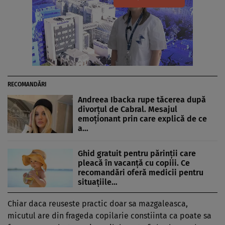
RECOMANDĂRI
Andreea Ibacka rupe tăcerea după
divorțul de Cabral. Mesajul
emoționant prin care explică de ce
a…
Ghid gratuit pentru părinții care
pleacă în vacanță cu copiii. Ce
recomandări oferă medicii pentru
situațiile…
Chiar daca reuseste practic doar sa mazgaleasca,
micutul are din frageda copilarie constiinta ca poate sa