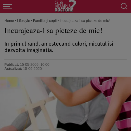
Home
•
Lifestyle
•
Familie și copii
•
Incurajeaza-l sa picteze de mic!
Incurajeaza-l sa picteze de mic!
In primul rand, amestecand cu­lori, micutul isi
dezvolta ima­ginatia.
Publicat:
15-05-2009, 10:00
Actualizat:
15-09-2020