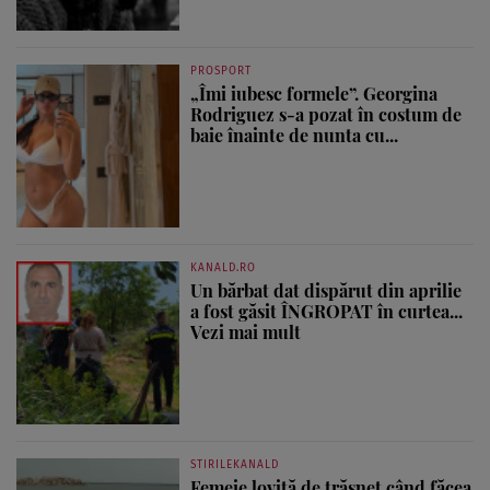
PROSPORT
„Îmi iubesc formele”. Georgina
Rodriguez s-a pozat în costum de
baie înainte de nunta cu...
KANALD.RO
Un bărbat dat dispărut din aprilie
a fost găsit ÎNGROPAT în curtea...
Vezi mai mult
STIRILEKANALD
Femeie lovită de trăsnet când făcea