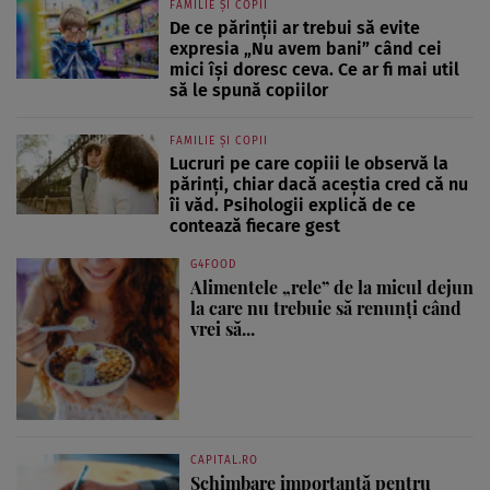
FAMILIE ȘI COPII
De ce părinții ar trebui să evite
expresia „Nu avem bani” când cei
mici își doresc ceva. Ce ar fi mai util
să le spună copiilor
FAMILIE ȘI COPII
Lucruri pe care copiii le observă la
părinți, chiar dacă aceștia cred că nu
îi văd. Psihologii explică de ce
contează fiecare gest
G4FOOD
Alimentele „rele” de la micul dejun
la care nu trebuie să renunți când
vrei să...
CAPITAL.RO
Schimbare importantă pentru