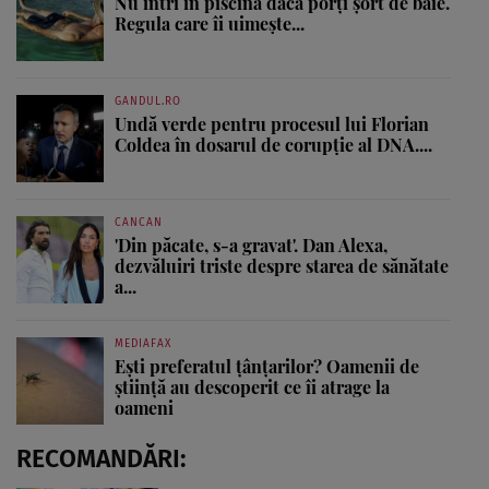
Nu intri în piscină dacă porți șort de baie.
Regula care îi uimește...
GANDUL.RO
Undă verde pentru procesul lui Florian
Coldea în dosarul de corupție al DNA....
CANCAN
'Din păcate, s-a gravat'. Dan Alexa,
dezvăluiri triste despre starea de sănătate
a...
MEDIAFAX
Ești preferatul țânțarilor? Oamenii de
știință au descoperit ce îi atrage la
oameni
RECOMANDĂRI: