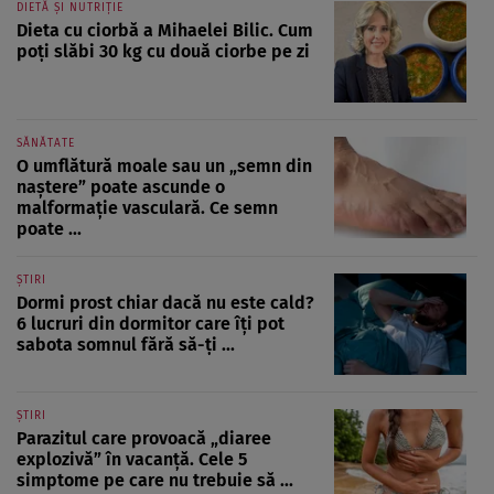
DIETĂ ȘI NUTRIȚIE
Dieta cu ciorbă a Mihaelei Bilic. Cum
poți slăbi 30 kg cu două ciorbe pe zi
SĂNĂTATE
O umflătură moale sau un „semn din
naștere” poate ascunde o
malformație vasculară. Ce semn
poate ...
ȘTIRI
Dormi prost chiar dacă nu este cald?
6 lucruri din dormitor care îți pot
sabota somnul fără să-ți ...
ȘTIRI
Parazitul care provoacă „diaree
explozivă” în vacanță. Cele 5
simptome pe care nu trebuie să ...