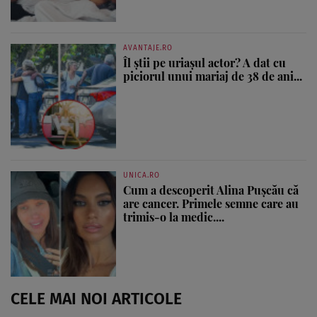
AVANTAJE.RO
Îl știi pe uriașul actor? A dat cu
piciorul unui mariaj de 38 de ani...
UNICA.RO
Cum a descoperit Alina Pușcău că
are cancer. Primele semne care au
trimis-o la medic....
CELE MAI NOI ARTICOLE