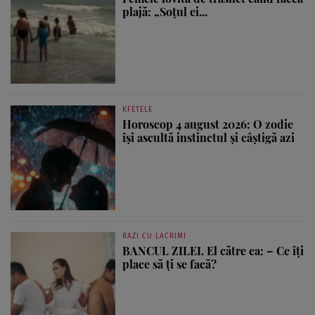
plajă: „Soțul ei...
KFETELE
Horoscop 4 august 2026: O zodie
își ascultă instinctul și câștigă azi
RAZI CU LACRIMI
BANCUL ZILEI. El către ea: – Ce îți
place să ți se facă?