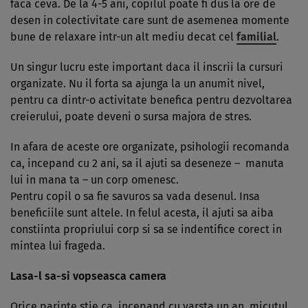
faca ceva. De la 4-5 ani, copilul poate fi dus la ore de
desen in colectivitate care sunt de asemenea momente
bune de relaxare intr-un alt mediu decat cel
familial
.
Un singur lucru este important daca il inscrii la cursuri
organizate. Nu il forta sa ajunga la un anumit nivel,
pentru ca dintr-o activitate benefica pentru dezvoltarea
creierului, poate deveni o sursa majora de stres.
In afara de aceste ore organizate, psihologii recomanda
ca, incepand cu 2 ani, sa il ajuti sa deseneze – manuta
lui in mana ta – un corp omenesc.
Pentru copil o sa fie savuros sa vada desenul. Insa
beneficiile sunt altele. In felul acesta, il ajuti sa aiba
constiinta propriului corp si sa se indentifice corect in
mintea lui frageda.
Lasa-l sa-si vopseasca camera
Orice parinte stie ca, incepand cu varsta un an, micutul