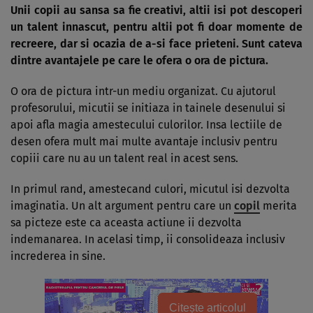
Unii copii au sansa sa fie creativi, altii isi pot descoperi
un talent innascut, pentru altii pot fi doar momente de
recreere, dar si ocazia de a-si face prieteni. Sunt cateva
dintre avantajele pe care le ofera o ora de pictura.
O ora de pictura intr-un mediu organizat. Cu ajutorul
profesorului, micutii se initiaza in tainele de­senului si
apoi afla magia amestecului culorilor. Insa lectiile de
desen ofera mult mai multe avantaje inclusiv pentru
copiii care nu au un talent real in acest sens.
In primul rand, amestecand cu­lori, micutul isi dezvolta
ima­ginatia. Un alt argument pen­tru care un
copil
merita
sa pic­teze este ca aceasta actiune ii dezvolta
indemanarea. In acelasi timp, ii consolideaza inclusiv
increderea in sine.
Citește articolul