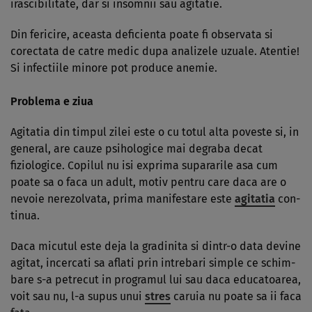
irascibilitate, dar si insomnii sau agitatie.
Din fericire, aceasta deficienta poate fi observata si
corectata de catre medic dupa analizele uzuale. Atentie!
Si infectiile minore pot produce anemie.
Problema e ziua
Agitatia din timpul zilei este o cu totul alta poveste si, in
general, are cauze psi­ho­logice mai degraba decat
fiziologice. Copilul nu isi exprima supararile asa cum
poate sa o faca un adult, motiv pentru care daca are o
nevoie nerezol­va­ta, pri­ma manifestare este
agitatia
con­
tinua.
Daca micutul este deja la gra­di­ni­ta si dintr-o data devine
agitat, incercati sa aflati prin intrebari simple ce schim­
ba­re s-a petre­cut in programul lui sau daca educatoarea,
voit sau nu, l-a supus unui
stres
caruia nu poate sa ii faca