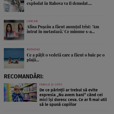
explodat în Rahova va fi demolat....
CANCAN
Alina Pușcău a făcut anunțul trist: 'Am
intrat în metastază.' Ce minune s-a...
MEDIAFAX
Ce a pățit o vedetă care a făcut o baie pe o
plajă...
RECOMANDĂRI:
FAMILIE ȘI COPII
De ce părinții ar trebui să evite
expresia „Nu avem bani” când cei
mici își doresc ceva. Ce ar fi mai util
să le spună copiilor