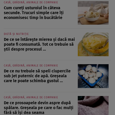
CASĂ, GRĂDINĂ, ANIMALE DE COMPANIE
Cum cureți usturoiul în câteva
secunde. Trucuri simple care îți
economisesc timp în bucătărie
DIETĂ ȘI NUTRIȚIE
De ce se întărește mierea și dacă mai
poate fi consumată. Tot ce trebuie să
știi despre procesul ...
CASĂ, GRĂDINĂ, ANIMALE DE COMPANIE
De ce nu trebuie să speli ciupercile
sub jet puternic de apă. Greșeala
care le poate schimba gustul ...
CASĂ, GRĂDINĂ, ANIMALE DE COMPANIE
De ce prosoapele devin aspre după
spălare. Greșeala pe care o fac mulți
fără să își dea seama