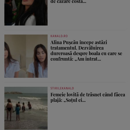
de cazare costă...
KANALD.RO
Alina Pușcău începe astăzi
tratamentul. Dezvăluirea
dureroasă despre boala cu care se
confruntă: „Am intrat...
STIRILEKANALD
Femeie lovită de trăsnet când făcea
plajă: „Soțul ei...