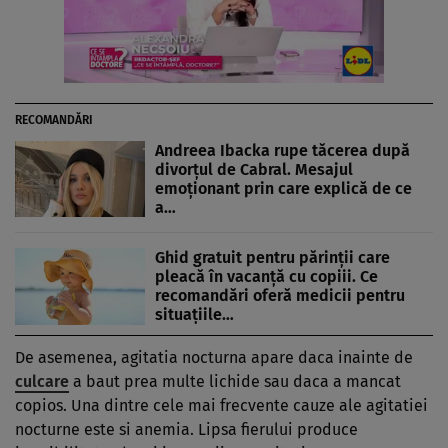
RECOMANDĂRI
Andreea Ibacka rupe tăcerea după
divorțul de Cabral. Mesajul
emoționant prin care explică de ce
a…
Ghid gratuit pentru părinții care
pleacă în vacanță cu copiii. Ce
recomandări oferă medicii pentru
situațiile…
De asemenea, agitatia nocturna apare daca inainte de
culcare
a baut prea multe lichide sau daca a mancat
copios. Una dintre cele mai frecvente cauze ale agitatiei
nocturne este si anemia. Lipsa fierului produce