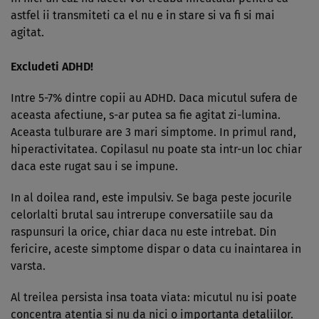
astfel ii trans­mi­teti ca el nu e in stare si va fi si mai
agitat.
Excludeti ADHD!
Intre 5-7% dintre copii au ADHD. Daca micutul sufera de
aceasta afectiune, s-ar putea sa fie agitat zi-lumina.
Aceasta tulburare are 3 mari simptome. In primul rand,
hiperac­tivitatea. Copilasul nu poate sta intr-un loc chiar
daca este rugat sau i se impune.
In al doilea rand, este im­pulsiv. Se baga peste jocurile
celor­lalti brutal sau intrerupe conversatiile sau da
raspunsuri la orice, chiar daca nu este intrebat. Din
fericire, aceste simptome dispar o data cu inaintarea in
varsta.
Al treilea persista insa toata viata: micutul nu isi poate
concentra atentia si nu da nici o importanta detaliilor.