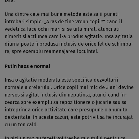
fata.
Una dintre cele mai bune metode este sa ii puneti
intrebari simple: „A ras de tine vreun copil?” Cand il
vedeti ca face ochii mari si se uita mirat, atunci ati
nimerit si actiunea care i-a pro­dus agitatie. Insa agitatia
diurna poate fi produsa inclusiv de orice fel de schim­ba­
re, spre exemplu reamenajarea locuintei.
Putin haos e normal
Insa o agitatie moderata este specifica dez­voltarii
normale a creierului. Orice co­pil mai mic de 3 ani devine
nervos si agi­tat inclusiv din neputinta, atunci cand in­
cearca spre exemplu sa repozitioneze o jucarie sau sa
intreprinda orice activitate care presupune o anumita
dexteritate. In aceste cazuri, este potrivit sa fie incura­jat
cu un ton cald.
In nici un caz nu faceti voi treaba micutului pentru ca