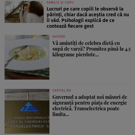
FAMILIE ȘI COPII
Lucruri pe care copiii le observă la
părinți, chiar dacă aceștia cred că nu
îi văd. Psihologii explică de ce
contează fiecare gest
G4FOOD
Vă amintiți de celebra dietă cu
supă de varză? Promitea până la 4,5
kilograme pierdute...
CAPITAL.RO
Guvernul a adoptat noi măsuri de
siguranță pentru piața de energie
electrică. Transelectrica poate
limita...