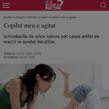
Home
•
Lifestyle
•
Familie și copii
•
Copilul meu e agitat
Copilul meu e agitat
Schimbarile de orice natura pot cauza astfel de
reactii in randul micutilor.
Publicat:
03-04-2009, 08:00
Actualizat:
15-09-2020