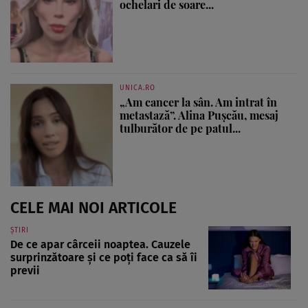
ochelari de soare...
UNICA.RO
„Am cancer la sân. Am intrat în
metastază”. Alina Pușcău, mesaj
tulburător de pe patul...
CELE MAI NOI ARTICOLE
ȘTIRI
De ce apar cârceii noaptea. Cauzele
surprinzătoare și ce poți face ca să îi
previi