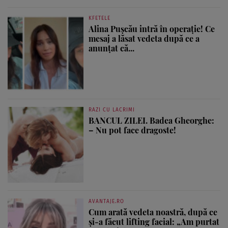
KFETELE
Alina Pușcău intră în operație! Ce
mesaj a lăsat vedeta după ce a
anunțat că...
RAZI CU LACRIMI
BANCUL ZILEI. Badea Gheorghe:
– Nu pot face dragoste!
AVANTAJE.RO
Cum arată vedeta noastră, după ce
și-a făcut lifting facial: „Am purtat