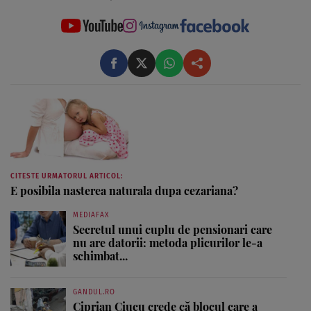
CITESTE URMATORUL ARTICOL:
E posibila nasterea naturala dupa cezariana?
MEDIAFAX
Secretul unui cuplu de pensionari care
nu are datorii: metoda plicurilor le-a
schimbat...
GANDUL.RO
Ciprian Ciucu crede că blocul care a