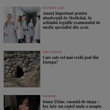
DOCTORUL ZILEI
Anunț important pentru
absolvenții de Medicină. Se
schimbă regulile examenului de
medic specialist din 2026
DESCOPERA.RO
Care este cel mai vechi pod din
Europa?
PROSPORT
Ioana Țiriac, vacanță de mega –
lux într-un castel unde o noapte