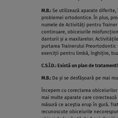
M.B.:
Se utilizează aparate diferite, 
problemei ortodontice. În plus, pr
numele de Activităţi pentru Trainer
continuare, obiceiurile miofuncţio
danturii şi a maxilarelor. Activităţ
purtarea Trainerului Preortodontic ş
exerciţii pentru limbă, înghiţire, bu
C.S.Î.D.: Există un plan de tratament
M.B.:
Da şi se desfăşoară pe mai mu
Începem cu corectarea obiceiurilor 
mai multe aparate care corectează p
măsură ce aceştia erup în gură. Tr
recunoscute obiceiurile necorespu