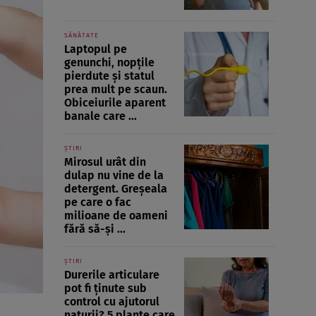
SĂNĂTATE
Laptopul pe
genunchi, nopțile
pierdute și statul
prea mult pe scaun.
Obiceiurile aparent
banale care ...
ȘTIRI
Mirosul urât din
dulap nu vine de la
detergent. Greșeala
pe care o fac
milioane de oameni
fără să-și ...
ȘTIRI
Durerile articulare
pot fi ținute sub
control cu ajutorul
naturii? 5 plante care