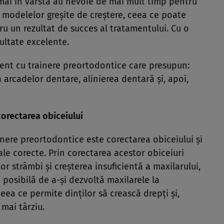
i mai în vârstă au nevoie de mai mult timp pentru
a modelelor greşite de creştere, ceea ce poate
u un rezultat de succes al tratamentului. Cu o
ultate excelente.
ment cu trainere preortodontice care presupun:
 arcadelor dentare, alinierea dentară şi, apoi,
corectarea obiceiului
nere preortodontice este corectarea obiceiului şi
ale corecte. Prin corectarea acestor obiceiuri
or strâmbi şi creşterea insuficientă a maxilarului,
posibilă de a-şi dezvoltă maxilarele la
ea ce permite dinţilor să crească drepţi şi,
mai târziu.