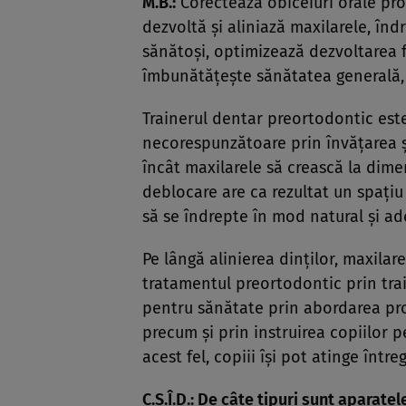
M.B.:
Corectează obiceiuri orale proa
dezvoltă şi aliniază maxilarele, înd
sănătoşi, optimizează dezvoltarea f
îmbunătăţeşte sănătatea generală, 
Trainerul dentar preortodontic est
necorespunzătoare prin învăţarea şi
încât maxilarele să crească la dim
deblocare are ca rezultat un spaţiu 
să se îndrepte în mod natural şi ad
Pe lângă alinierea dinţilor, maxilare
tratamentul preortodontic prin tra
pentru sănătate prin abordarea prob
precum şi prin instruirea copiilor p
acest fel, copiii îşi pot atinge între
C.S.Î.D.: De câte tipuri sunt aparat