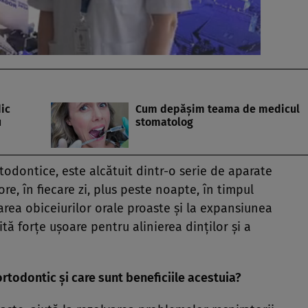
ic
Cum depăşim teama de medicul
u
stomatolog
todontice, este alcătuit dintr-o serie de aparate
re, în fiecare zi, plus peste noapte, în timpul
area obiceiurilor orale proaste şi la expansiunea
tă forţe uşoare pentru alinierea dinţilor şi a
eortodontic şi care sunt beneficiile acestuia?