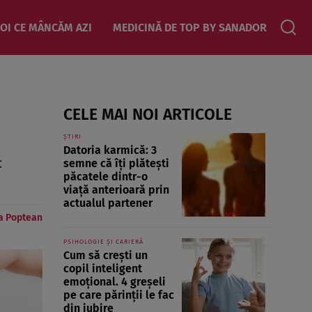
OI CE MÂNCĂM AZI
MEDICINĂ DE TOP BY SANADOR
CELE MAI NOI ARTICOLE
ȘTIRI
Datoria karmică: 3
c
semne că îți plătești
păcatele dintr-o
viață anterioară prin
actualul partener
a Poptean
PSIHOLOGIE ȘI CARIERĂ
Cum să crești un
copil inteligent
emoțional. 4 greșeli
pe care părinții le fac
din iubire