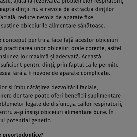
ste, ajută la rezolvarea problemelor respiratorii,
reapta dinţii, nu e nevoie de extracţia dinţilor
acială, reduce nevoia de aparate fixe,
susţine obiceiurile alimentare sănătoase.
e conceput pentru a face faţă acestor obiceiuri
 practicarea unor obiceiuri orale corecte, astfel
ensiunea lor maximă şi adecvată. Această
suficient pentru dinţi, prin faptul că le permite
esea fără a fi nevoie de aparate complicate.
lor şi îmbunătăţirea dezvoltării faciale,
inere dentare poate oferi beneficii suplimentare
lemelor legate de disfuncţia căilor respiratorii,
entru a-şi însuşi obiceiuri alimentare bune. În
gul potenţial genetic.
ele preortodontice?