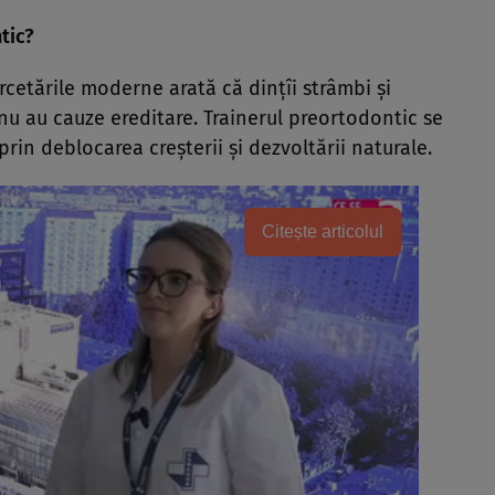
tic?
rcetările moderne arată că dinţîi strâmbi şi
nu au cauze ereditare. Trainerul preortodontic se
rin deblocarea creşterii şi dezvoltării naturale.
Citește articolul