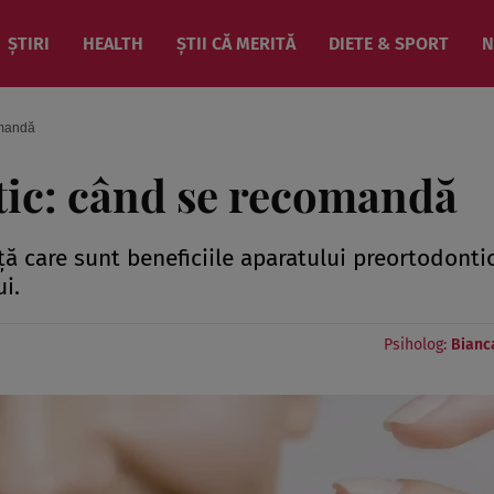
ȘTIRI
HEALTH
ȘTII CĂ MERITĂ
DIETE & SPORT
N
omandă
tic: când se recomandă
ă care sunt beneficiile aparatului preortodonti
ui.
Psiholog:
Bianc