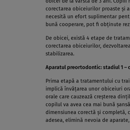
obicei de la vârstă de 3 ani. Copii
corectarea obiceiurilor proaste şi 
necesită un efort suplimentar pentr
bună cooperare, pot fi obţinute rez
De obicei, există 4 etape de trata
corectarea obiceiurilor, dezvoltarea
stabilizarea.
Aparatul preortodontic: stadiul 1 – 
Prima etapă a tratamentului cu trai
implică învăţarea unor obiceiuri or
orale care cauzează creşterea dinţil
copilul va avea cea mai bună şansă 
dimensiunea corectă şi completă, ce
adesea, elimină nevoia de aparate, 