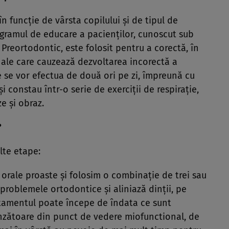
în funcţie de vârsta copilului şi de tipul de
ogramul de educare a pacienţilor, cunoscut sub
 Preortodontic, este folosit pentru a corectă, în
nale care cauzează dezvoltarea incorectă a
ile se vor efectua de două ori pe zi, împreună cu
i constau într-o serie de exerciţii de respiraţie,
ze şi obraz.
?
lte etape:
orale proaste şi folosim o combinaţie de trei sau
roblemele ortodontice şi aliniază dinţii, pe
atamentul poate începe de îndata ce sunt
nzătoare din punct de vedere miofunctional, de