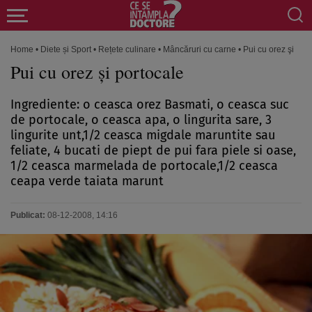
Home
•
Diete și Sport
•
Rețete culinare
•
Mâncăruri cu carne
•
Pui cu orez şi por
Pui cu orez şi portocale
Ingrediente: o ceasca orez Basmati, o ceasca suc
de portocale, o ceasca apa, o lingurita sare, 3
lingurite unt,1/2 ceasca migdale maruntite sau
feliate, 4 bucati de piept de pui fara piele si oase,
1/2 ceasca marmelada de portocale,1/2 ceasca
ceapa verde taiata marunt
Publicat:
08-12-2008, 14:16