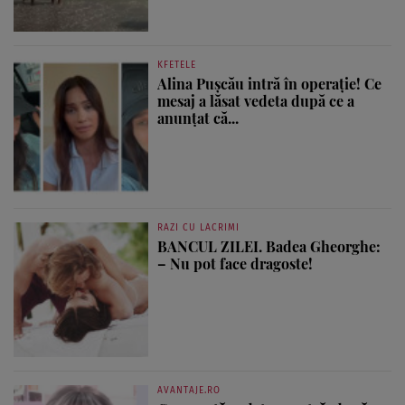
KFETELE
Alina Pușcău intră în operație! Ce
mesaj a lăsat vedeta după ce a
anunțat că...
RAZI CU LACRIMI
BANCUL ZILEI. Badea Gheorghe:
– Nu pot face dragoste!
AVANTAJE.RO