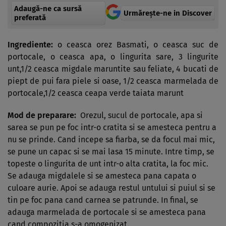
Adaugă-ne ca sursă
Urmărește-ne in Discover
preferată
Ingrediente:
o ceasca orez Basmati, o ceasca suc de
portocale, o ceasca apa, o lingurita sare, 3 lingurite
unt,1/2 ceasca migdale maruntite sau feliate, 4 bucati de
piept de pui fara piele si oase, 1/2 ceasca marmelada de
portocale,1/2 ceasca ceapa verde taiata marunt
Mod de preparare:
Orezul, sucul de portocale, apa si
sarea se pun pe foc intr-o cratita si se amesteca pentru a
nu se prinde. Cand incepe sa fiarba, se da focul mai mic,
se pune un capac si se mai lasa 15 minute. Intre timp, se
topeste o lingurita de unt intr-o alta cratita, la foc mic.
Se adauga migdalele si se amesteca pana capata o
culoare aurie. Apoi se adauga restul untului si puiul si se
tin pe foc pana cand carnea se patrunde. In final, se
adauga marmelada de portocale si se amesteca pana
cand compozitia s-a omogenizat.