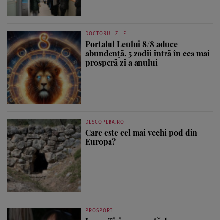
DOCTORUL ZILEI
Portalul Leului 8/8 aduce
abundență. 5 zodii intră în cea mai
prosperă zi a anului
DESCOPERA.RO
Care este cel mai vechi pod din
Europa?
PROSPORT