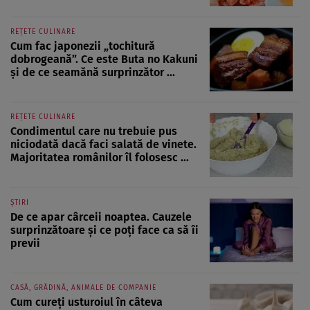
REȚETE CULINARE
Cum fac japonezii „tochitură
dobrogeană”. Ce este Buta no Kakuni
și de ce seamănă surprinzător ...
REȚETE CULINARE
Condimentul care nu trebuie pus
niciodată dacă faci salată de vinete.
Majoritatea românilor îl folosesc ...
ȘTIRI
De ce apar cârceii noaptea. Cauzele
surprinzătoare și ce poți face ca să îi
previi
CASĂ, GRĂDINĂ, ANIMALE DE COMPANIE
Cum cureți usturoiul în câteva