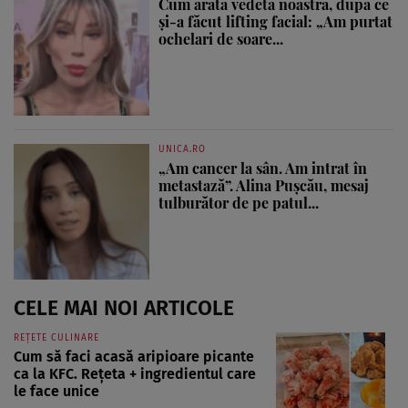
Cum arată vedeta noastră, după ce
și-a făcut lifting facial: „Am purtat
ochelari de soare...
UNICA.RO
„Am cancer la sân. Am intrat în
metastază”. Alina Pușcău, mesaj
tulburător de pe patul...
CELE MAI NOI ARTICOLE
REȚETE CULINARE
Cum să faci acasă aripioare picante
ca la KFC. Rețeta + ingredientul care
le face unice