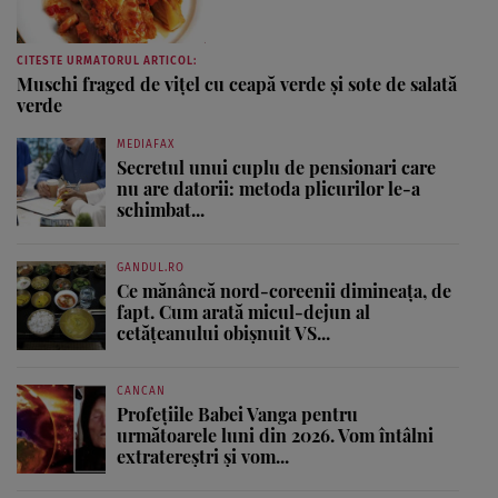
CITESTE URMATORUL ARTICOL:
Muschi fraged de viţel cu ceapă verde şi sote de salată
verde
MEDIAFAX
Secretul unui cuplu de pensionari care
nu are datorii: metoda plicurilor le-a
schimbat...
GANDUL.RO
Ce mănâncă nord-coreenii dimineața, de
fapt. Cum arată micul-dejun al
cetățeanului obișnuit VS...
CANCAN
Profețiile Babei Vanga pentru
următoarele luni din 2026. Vom întâlni
extratereștri și vom...