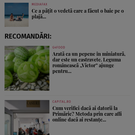
MEDIAFAX
Ce a pățit o vedetă care a făcut o baie pe o
plajă...
RECOMANDĂRI:
G4FOOD
Arată ca un pepene în miniatură,
dar este un castravete. Leguma
românească „Victor” ajunge
pentru...
CAPITAL.RO
Cum verifici dacă ai datorii la
Primărie? Metoda prin care afli
online dacă ai restanțe...