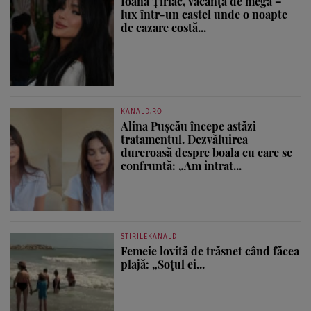
Ioana Țiriac, vacanță de mega –
lux într-un castel unde o noapte
de cazare costă...
KANALD.RO
Alina Pușcău începe astăzi
tratamentul. Dezvăluirea
dureroasă despre boala cu care se
confruntă: „Am intrat...
STIRILEKANALD
Femeie lovită de trăsnet când făcea
plajă: „Soțul ei...