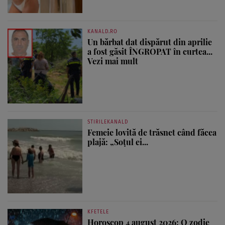
KANALD.RO
Un bărbat dat dispărut din aprilie
a fost găsit ÎNGROPAT în curtea...
Vezi mai mult
STIRILEKANALD
Femeie lovită de trăsnet când făcea
plajă: „Soțul ei...
KFETELE
Horoscop 4 august 2026: O zodie