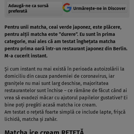
Adaugă-ne ca sursă
Urmărește-ne in Discover
preferată
Pentru unii matcha, ceai verde japonez
, este plăcere,
pentru alţii matcha este ”durere”. Eu sunt în prima
categorie, mai ales că am testat îngheţata matcha
pentru prima oară într-un restaurant japonez din Berlin.
M-a cucerit instant.
Şi cum instant nu mai există în perioada autoizolării la
domiciliu din cauza pandemiei de coronavirus, iar
graniţele nu mai sunt larg deschise, majoritatea
restaurantelor sunt închise – ce rămâne de făcut când ai
vrea să evadezi măcar cu ajutorul papilelor gustative? Ei
bine poţi pregăti acasă matcha ice cream.
Am testat o reţetă foarte simplă ce include lapte, frişcă
lichidă, matcha şi zahăr.
Matcha ice cream REŢETĂ