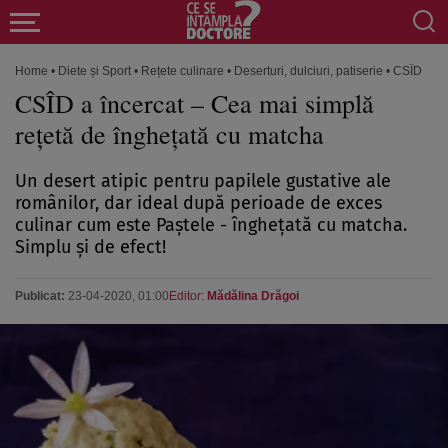
Home
•
Diete și Sport
•
Rețete culinare
•
Deserturi, dulciuri, patiserie
•
CSÎD a în
CSÎD a încercat – Cea mai simplă
reţetă de îngheţată cu matcha
Un desert atipic pentru papilele gustative ale
românilor, dar ideal după perioade de exces
culinar cum este Paştele - îngheţată cu matcha.
Simplu şi de efect!
Publicat:
23-04-2020, 01:00
Editor:
Mădălina Drăgoi