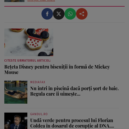
din toată Europa. Reprezentau în special presa glossy.
Multe dintre ele erau parcă scoase din paginile
revistelor pentru ...
CITESTE URMATORUL ARTICOL:
Reţeta Disney pentru biscuiţii în formă de Mickey
Mouse
MEDIAFAX
Nu intri în piscină dacă porți șort de baie.
Regula care îi uimește...
GANDUL.RO
Undă verde pentru procesul lui Florian
Coldea în dosarul de corupție al DNA....