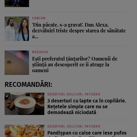
CANCAN
'Din păcate, s-a gravat'. Dan Alexa,
dezvăluiri triste despre starea de sănătate
a...
MEDIAFAX
Ești preferatul țânțarilor? Oamenii de
știință au descoperit ce îi atrage la
oameni
RECOMANDĂRI:
DESERTURI, DULCIURI, PATISERIE
3 deserturi cu lapte ca în copilărie.
Rețetele simple care nu se
demodează niciodată
DESERTURI, DULCIURI, PATISERIE
Pandișpan cu caise care iese pufos