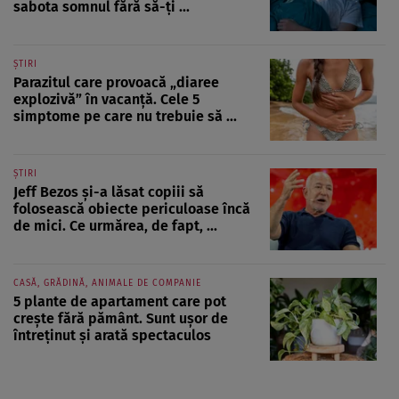
sabota somnul fără să-ți ...
ȘTIRI
Parazitul care provoacă „diaree
explozivă” în vacanță. Cele 5
simptome pe care nu trebuie să ...
ȘTIRI
Jeff Bezos și-a lăsat copiii să
folosească obiecte periculoase încă
de mici. Ce urmărea, de fapt, ...
CASĂ, GRĂDINĂ, ANIMALE DE COMPANIE
5 plante de apartament care pot
crește fără pământ. Sunt ușor de
întreținut și arată spectaculos