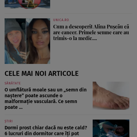
UNICA.RO
Cum a descoperit Alina Pușcău că
are cancer. Primele semne care au
trimis-o la medic....
CELE MAI NOI ARTICOLE
SĂNĂTATE
O umflătură moale sau un „semn din
naștere” poate ascunde o
malformație vasculară. Ce semn
poate ...
ȘTIRI
Dormi prost chiar dacă nu este cald?
6 lucruri din dormitor care îți pot