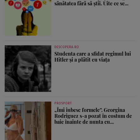
sănătatea fără să știi. Uite ce se...
DESCOPERA.RO
Studenta care a sfidat regimul lui
Hitler și a plătit cu viața
PROSPORT
„Îmi iubesc formele”. Georgina
Rodriguez s-a pozat în costum de
baie înainte de nunta cu...