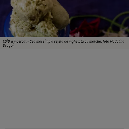
CSÎD a încercat - Cea mai simplă reţetă de îngheţată cu matcha, foto Mădălina
Drăgoi