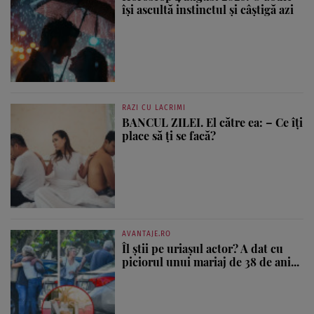
își ascultă instinctul și câștigă azi
RAZI CU LACRIMI
BANCUL ZILEI. El către ea: – Ce îți
place să ți se facă?
AVANTAJE.RO
Îl știi pe uriașul actor? A dat cu
piciorul unui mariaj de 38 de ani...