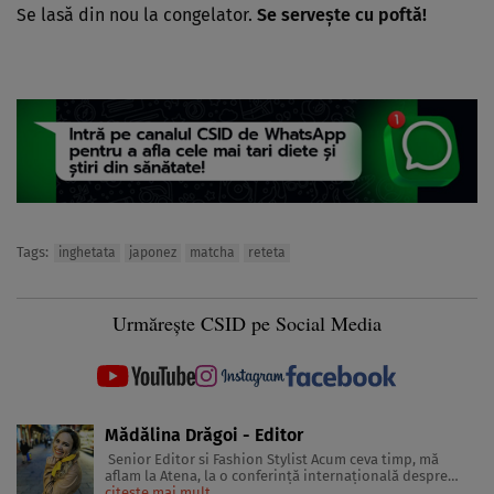
Se lasă din nou la congelator.
Se serveşte cu poftă!
Tags:
inghetata
japonez
matcha
reteta
Urmărește CSID pe Social Media
Mădălina Drăgoi - Editor
Senior Editor si Fashion Stylist Acum ceva timp, mă
aflam la Atena, la o conferinţă internaţională despre
frumuseţe şi industria de profil. În sală erau jurnaliste
citește mai mult