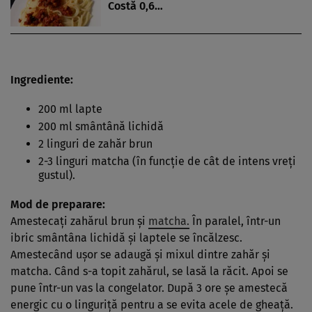
Costă 0,6…
Ingrediente:
200 ml lapte
200 ml smântână lichidă
2 linguri de zahăr brun
2-3 linguri matcha (în funcţie de cât de intens vreţi
gustul).
Mod de preparare:
Amestecaţi zahărul brun şi
matcha.
În paralel, într-un
ibric smântâna lichidă şi laptele se încălzesc.
Amestecând uşor se adaugă şi mixul dintre zahăr şi
matcha. Când s-a topit zahărul, se lasă la răcit. Apoi se
pune într-un vas la congelator. După 3 ore şe amestecă
energic cu o linguriţă pentru a se evita acele de gheaţă.