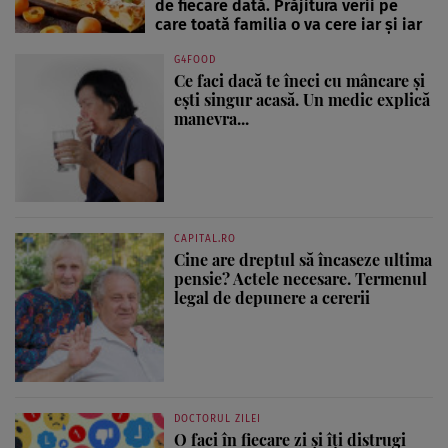
de fiecare dată. Prăjitura verii pe
care toată familia o va cere iar și iar
G4FOOD
Ce faci dacă te îneci cu mâncare și
ești singur acasă. Un medic explică
manevra...
CAPITAL.RO
Cine are dreptul să încaseze ultima
pensie? Actele necesare. Termenul
legal de depunere a cererii
DOCTORUL ZILEI
O faci în fiecare zi și îți distrugi