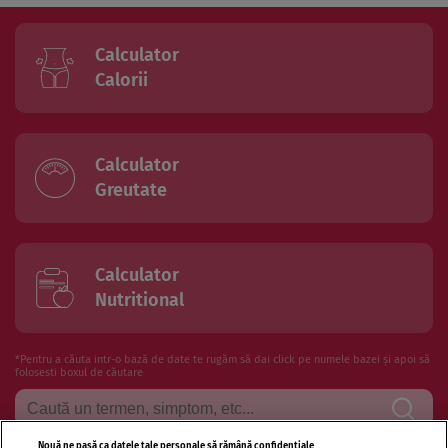
Calculator
Calorii
Calculator
Greutate
Calculator
Nutritional
*Pentru a căuta intr-o bază de date te rugăm să dai click pe numele bazei și apoi să
folosesti boxul de căutare
Nouă ne pasă ca datele tale personale să rămână confidențiale