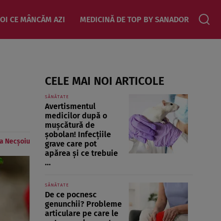
OI CE MÂNCĂM AZI
MEDICINĂ DE TOP BY SANADOR
CELE MAI NOI ARTICOLE
SĂNĂTATE
Avertismentul
medicilor după o
mușcătură de
șobolan! Infecțiile
a Necșoiu
grave care pot
apărea și ce trebuie
...
SĂNĂTATE
De ce pocnesc
genunchii? Probleme
articulare pe care le