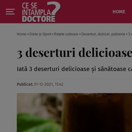
HOME
Home
•
Diete și Sport
•
Rețete culinare
•
Deserturi, dulciuri, patiserie
•
3 
3 deserturi delicioas
Iată 3 deserturi delicioase şi sănătoase c
Publicat:
31-12-2021, 11:42