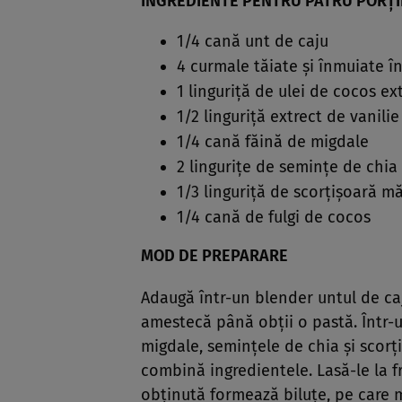
INGREDIENTE PENTRU PATRU PORŢI
1/4 cană unt de caju
4 curmale tăiate şi înmuiate î
1 linguriţă de ulei de cocos ex
1/2 linguriţă extrect de vanilie
1/4 cană făină de migdale
2 linguriţe de seminţe de chia
1/3 linguriţă de scorţişoară m
1/4 cană de fulgi de cocos
MOD DE PREPARARE
Adaugă într-un blender untul de caju
amestecă până obţii o pastă. Într-
migdale, seminţele de chia şi scorţ
combină ingredientele. Lasă-le la f
obţinută formează biluţe, pe care ma