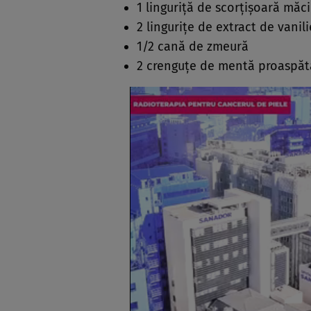
1 linguriţă de scorţişoară măc
2 linguriţe de extract de vanili
1/2 cană de zmeură
2 crenguţe de mentă proaspăt