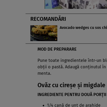
RECOMANDĂRI
Avocado wedges cu sos ch
MOD DE PREPARARE
Pune toate ingredientele într-un b
obţii o pastă. Adaugă conţinutul în
menta.
Ovăz cu cireşe şi migdale
INGREDIENTE PENTRU DOUĂ PORŢII
1/4 cană de unt de arahide