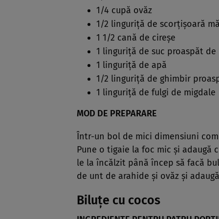
1/4 cupă ovăz
1/2 linguriţă de scorţişoară m
1 1/2 cană de cireşe
1 linguriţă de suc proaspăt de
1 linguriţă de apă
1/2 linguriţă de ghimbir proas
1 linguriţă de fulgi de migdale
MOD DE PREPARARE
Într-un bol de mici dimensiuni comb
Pune o tigaie la foc mic şi adaugă ci
le la încălzit până încep să facă b
de unt de arahide şi ovăz şi adaugă
Biluţe cu cocos