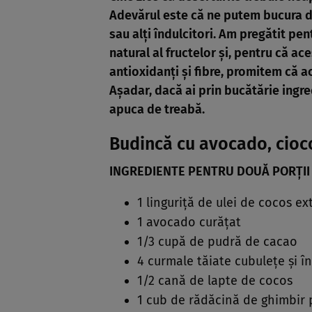
Adevărul este că ne putem bucura d
sau alţi îndulcitori. Am pregătit pen
natural al fructelor şi, pentru că a
antioxidanţi şi fibre, promitem că a
Aşadar, dacă ai prin bucătărie ingr
apuca de treabă.
Budincă cu avocado, cioco
INGREDIENTE PENTRU DOUĂ PORŢII
1 linguriţă de ulei de cocos ex
1 avocado curăţat
1/3 cupă de pudră de cacao
4 curmale tăiate cubuleţe şi î
1/2 cană de lapte de cocos
1 cub de rădăcină de ghimbir 