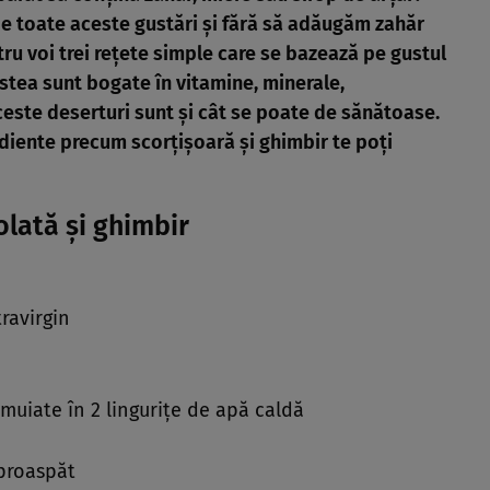
e toate aceste gustări şi fără să adăugăm zahăr
tru voi trei reţete simple care se bazează pe gustul
cestea sunt bogate în vitamine, minerale,
ceste deserturi sunt şi cât se poate de sănătoase.
ediente precum scorţişoară şi ghimbir te poţi
lată şi ghimbir
travirgin
nmuiate în 2 linguriţe de apă caldă
proaspăt