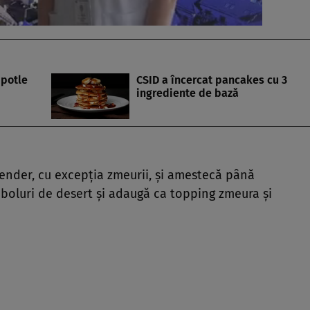
ipotle
CSID a încercat pancakes cu 3
ingrediente de bază
lender, cu excepţia zmeurii, şi amestecă până
 boluri de desert şi adaugă ca topping zmeura şi