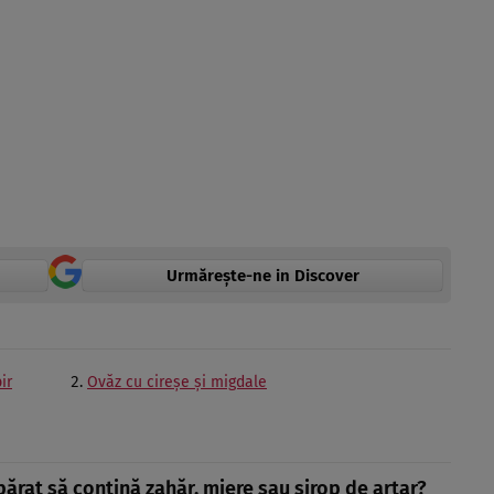
Urmărește-ne in Discover
ir
Ovăz cu cireşe şi migdale
părat să conţină zahăr, miere sau sirop de arţar?