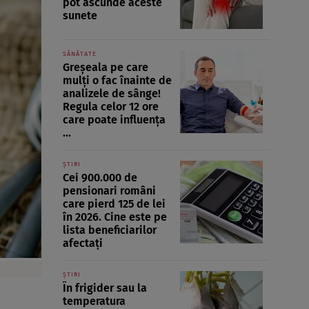
pot ascunde aceste
sunete
SĂNĂTATE
Greșeala pe care
mulți o fac înainte de
analizele de sânge!
Regula celor 12 ore
care poate influența
...
ȘTIRI
Cei 900.000 de
pensionari români
care pierd 125 de lei
în 2026. Cine este pe
lista beneficiarilor
afectați
ȘTIRI
În frigider sau la
temperatura