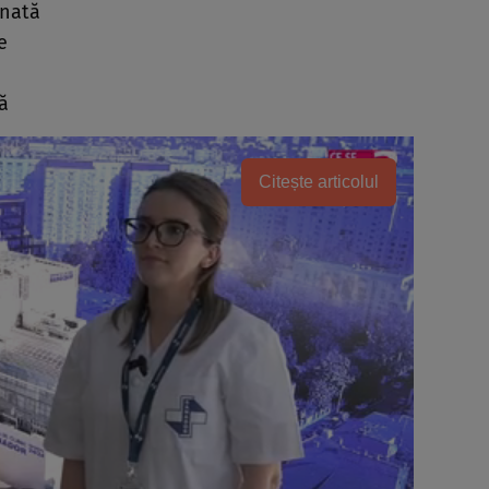
inată
e
ă
Citește articolul