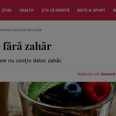
ȘTIRI
HEALTH
ȘTII CĂ MERITĂ
DIETE & SPORT
N
deserturi delicioase fără zahăr
e fără zahăr
are nu conţin deloc zahăr.
Redactor-șef:
Alexandr