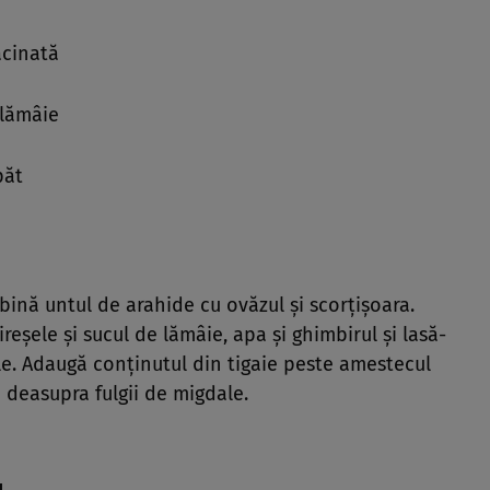
ăcinată
 lămâie
păt
ină untul de arahide cu ovăzul şi scorţişoara.
reşele şi sucul de lămâie, apa şi ghimbirul şi lasă-
ule. Adaugă conţinutul din tigaie peste amestecul
 deasupra fulgii de migdale.