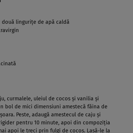
I
n două linguriţe de apă caldă
travirgin
ăcinată
, curmalele, uleiul de cocos şi vanilia şi
un bol de mici dimensiuni amestecă făina de
işoara. Peste, adaugă amestecul de caju şi
rigider pentru 10 minute, apoi din compoziţia
i apoi le treci prin fulgi de cocos. Lasă-le la