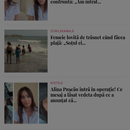
confruntă: „Am intrat...
STIRILEKANALD
Femeie lovită de trăsnet când făcea
plajă: „Soțul ei...
KFETELE
Alina Pușcău intră în operație! Ce
mesaj a lăsat vedeta după ce a
anunțat că...