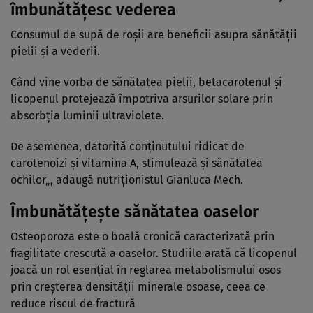
îmbunătățesc vederea
Consumul de supă de roșii are beneficii asupra sănătății
pielii și a vederii.
Când vine vorba de sănătatea pielii, betacarotenul și
licopenul protejează împotriva arsurilor solare prin
absorbția luminii ultraviolete.
De asemenea, datorită conținutului ridicat de
carotenoizi și vitamina A,
stimulează și sănătatea
ochilor
„, adaugă nutriționistul Gianluca Mech.
Îmbunătățește sănătatea oaselor
Osteoporoza este o boală cronică caracterizată prin
fragilitate crescută a oaselor. Studiile arată că licopenul
joacă un rol esențial în reglarea metabolismului osos
prin creșterea densității minerale osoase, ceea ce
reduce riscul de fractură