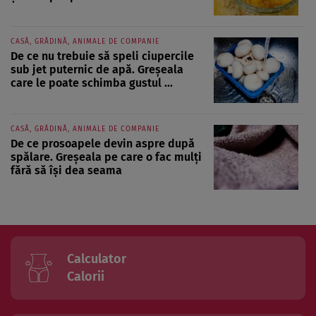
CASĂ, GRĂDINĂ, ANIMALE DE COMPANIE
De ce nu trebuie să speli ciupercile
sub jet puternic de apă. Greșeala
care le poate schimba gustul ...
CASĂ, GRĂDINĂ, ANIMALE DE COMPANIE
De ce prosoapele devin aspre după
spălare. Greșeala pe care o fac mulți
fără să își dea seama
Calculator
Calorii