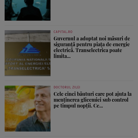
CAPITAL.RO
Guvernul a adoptat noi măsuri de
siguranță pentru piața de energie
electrică. Transelectrica poate
limita...
DOCTORUL ZILEI
Cele cinci băuturi care pot ajuta la
menținerea glicemiei sub control
pe timpul nopții. Ce...