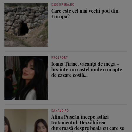
DESCOPERA.RO
Care este cel mai vechi pod din
Europa?
PROSPORT
Ioana Țiriac, vacanță de mega –
lux într-un castel unde o noapte
de cazare costă...
KANALD.RO
Alina Pușcău începe astăzi
tratamentul. Dezvăluirea
dureroasă despre boala cu care se