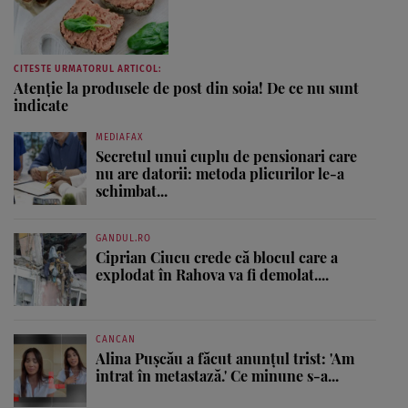
CITESTE URMATORUL ARTICOL:
Atenție la produsele de post din soia! De ce nu sunt
indicate
MEDIAFAX
Secretul unui cuplu de pensionari care
nu are datorii: metoda plicurilor le-a
schimbat...
GANDUL.RO
Ciprian Ciucu crede că blocul care a
explodat în Rahova va fi demolat....
CANCAN
Alina Pușcău a făcut anunțul trist: 'Am
intrat în metastază.' Ce minune s-a...