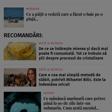
MEDIAFAX
Ce a pățit o vedetă care a făcut o baie pe o
plajă...
RECOMANDĂRI:
DIETĂ ȘI NUTRIȚIE
De ce se întărește mierea și dacă mai
poate fi consumată. Tot ce trebuie să
știi despre procesul de cristalizare
DIETĂ ȘI NUTRIȚIE
Care e cea mai simplă metodă de
slăbit, potrivit Mihaelei Bilic. Este la
îndemâna oricui!
G4FOOD
Ce mănâncă marinarii care petrec
până la 90 de zile într-un
submarin. Cum arată meniul...