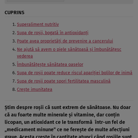
CUPRINS
Superaliment nutritiv
Supa de roșii, bogată în antioxidanți
Poate avea proprietăți de prevenire a cancerului
Ne ajută să avem o piele sănătoasă și îmbunătățesc
vederea
Îmbunătățește sănătatea oaselor
Supa de roșii poate reduce riscul apariției bolilor de inimă
Supa de roșii poate spori fertilitatea masculină
Crește imunitatea
Știm despre roșii că sunt extrem de sănătoase. Nu doar
că au foarte multe minerale și vitamine, dar conțin
licopan, un atioxidant ce le transformă
într-un fel de
„medicament minune” ce ne ferește de multe afecțiuni
grave.
Acesta crește în cantitate atunci când roșiile sunt