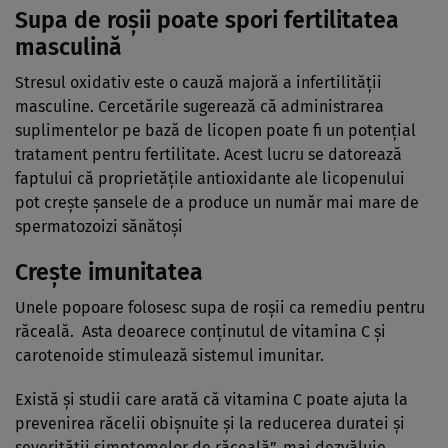
Supa de roșii poate spori fertilitatea
masculină
Stresul oxidativ este o cauză majoră a infertilității
masculine. Cercetările sugerează că administrarea
suplimentelor pe bază de licopen poate fi un potențial
tratament pentru fertilitate. Acest lucru se datorează
faptului că proprietățile antioxidante ale licopenului
pot crește șansele de a produce un număr mai mare de
spermatozoizi sănătoși
Crește imunitatea
Unele popoare folosesc supa de roșii ca remediu pentru
răceală. Asta deoarece conținutul de vitamina C și
carotenoide stimulează sistemul imunitar.
Există și studii care arată că vitamina C poate ajuta la
prevenirea răcelii obișnuite și la reducerea duratei și
severității simptomelor de răceală”, mai dezvăluie