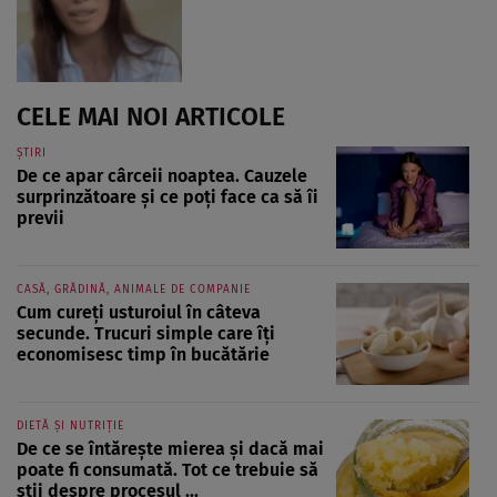
CELE MAI NOI ARTICOLE
ȘTIRI
De ce apar cârceii noaptea. Cauzele
surprinzătoare și ce poți face ca să îi
previi
CASĂ, GRĂDINĂ, ANIMALE DE COMPANIE
Cum cureți usturoiul în câteva
secunde. Trucuri simple care îți
economisesc timp în bucătărie
DIETĂ ȘI NUTRIȚIE
De ce se întărește mierea și dacă mai
poate fi consumată. Tot ce trebuie să
știi despre procesul ...