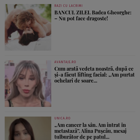
RAZI CU LACRIMI
BANCUL ZILEI. Badea Gheorghe:
– Nu pot face dragoste!
AVANTAJE.RO
Cum arată vedeta noastră, după ce
și-a făcut lifting facial: „Am purtat
ochelari de soare...
UNICA.RO
„Am cancer la sân. Am intrat în
metastază”. Alina Pușcău, mesaj
tulburător de pe patul...