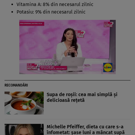
Vitamina A: 8% din necesarul zilnic
Potasiu: 9% din necesarul zilnic
RECOMANDĂRI
Supa de roșii: cea mai simplă și
delicioasă rețetă
Michelle Pfeiffer, dieta cu care s-a
înfometat: şase luni a mâncat supă