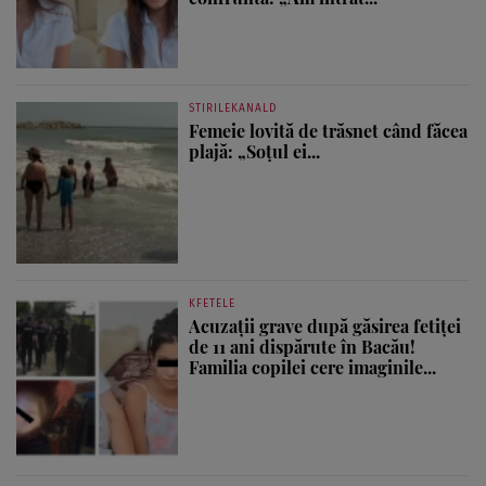
STIRILEKANALD
Femeie lovită de trăsnet când făcea
plajă: „Soțul ei...
KFETELE
Acuzații grave după găsirea fetiței
de 11 ani dispărute în Bacău!
Familia copilei cere imaginile...