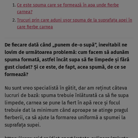
Ce este spuma care se formează în apa unde fierbe
carnea?
Trucuri prin care aduni ușor spuma de la suprafața apei în
care fierbe carnea
De fiecare dată când „punem de-o supă”, inevitabil ne
lovim de următoarea problemă: cum facem să adunăm
spuma formată, astfel încât supa să fie limpede și fără
gust ciudat? Și ce este, de fapt, acea spumă, de ce se
formează?
Nu sunt vreo specialistă în gătit, dar am reținut câteva
lucruri de bază: spuma trebuie înlăturată ca să fie supa
limpede, carnea se pune la fiert în apă rece și focul
trebuie dat la minimum când aproape se atinge pragul
fierberii, ca să ajute la formarea uniformă a spumei la
suprafața supei.