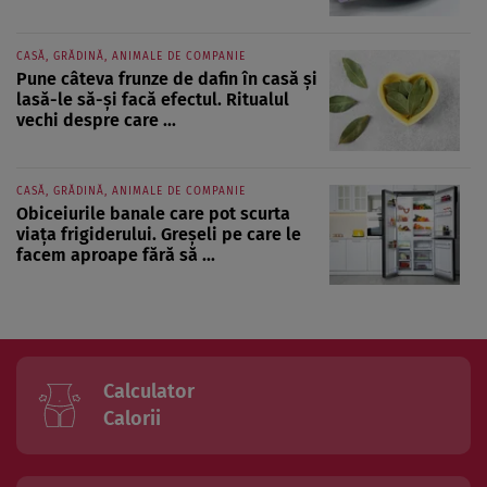
CASĂ, GRĂDINĂ, ANIMALE DE COMPANIE
Pune câteva frunze de dafin în casă și
lasă-le să-și facă efectul. Ritualul
vechi despre care ...
CASĂ, GRĂDINĂ, ANIMALE DE COMPANIE
Obiceiurile banale care pot scurta
viața frigiderului. Greșeli pe care le
facem aproape fără să ...
Calculator
Calorii