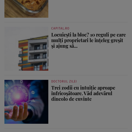
CAPITAL.RO
Locuiești la bloc? 10 reguli pe care
mulți proprietari le înțeleg greșit
și ajung să...
DOCTORUL ZILEI
Trei zodii cu intuiție aproape
înfricoșătoare. Văd adevărul
dincolo de cuvinte