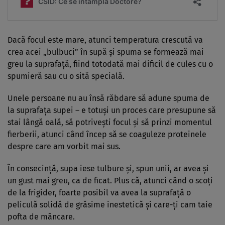
Dacă focul este mare, atunci temperatura crescută va
crea acei „bulbuci” în supă și spuma se formează mai
greu la suprafață, fiind totodată mai dificil de cules cu o
spumieră sau cu o sită specială.
Unele persoane nu au însă răbdare să adune spuma de
la suprafața supei – e totuși un proces care presupune să
stai lângă oală, să potrivești focul și să prinzi momentul
fierberii, atunci când încep să se coaguleze proteinele
despre care am vorbit mai sus.
În consecință, supa iese tulbure și, spun unii, ar avea și
un gust mai greu, ca de ficat. Plus că, atunci când o scoți
de la frigider, foarte posibil va avea la suprafață o
peliculă solidă de grăsime inestetică și care-ți cam taie
pofta de mâncare.