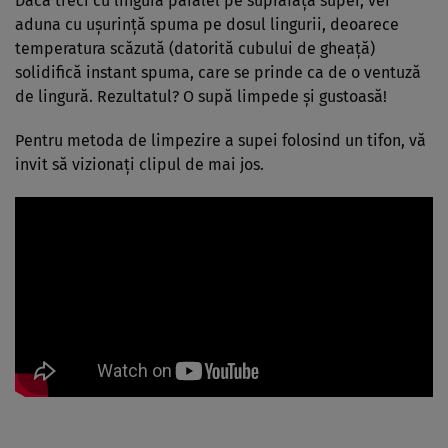
Dacă treci cu lingura paralel pe suprafața supei, vei
aduna cu ușurință spuma pe dosul lingurii, deoarece
temperatura scăzută (datorită cubului de gheață)
solidifică instant spuma, care se prinde ca de o ventuză
de lingură. Rezultatul? O supă limpede și gustoasă!
Pentru metoda de limpezire a supei folosind un tifon, vă
invit să vizionați clipul de mai jos.