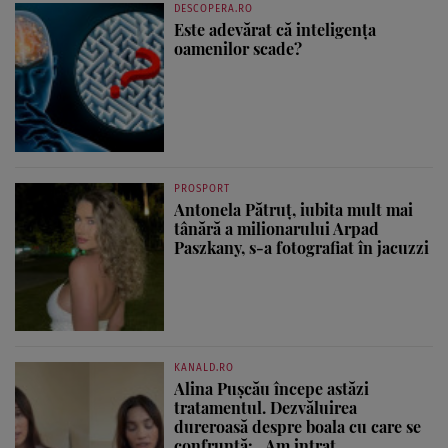
DESCOPERA.RO
Este adevărat că inteligența
oamenilor scade?
PROSPORT
Antonela Pătruț, iubita mult mai
tânără a milionarului Arpad
Paszkany, s-a fotografiat în jacuzzi
KANALD.RO
Alina Pușcău începe astăzi
tratamentul. Dezvăluirea
dureroasă despre boala cu care se
confruntă: „Am intrat...