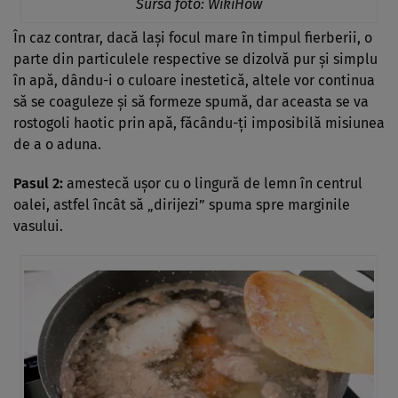
Sursa foto:
WikiHow
În caz contrar, dacă lași focul mare în timpul fierberii, o
parte din particulele respective se dizolvă pur și simplu
în apă, dându-i o culoare inestetică, altele vor continua
să se coaguleze și să formeze spumă, dar aceasta se va
rostogoli haotic prin apă, făcându-ți imposibilă misiunea
de a o aduna.
Pasul 2:
amestecă ușor cu o lingură de lemn în centrul
oalei, astfel încât să „dirijezi” spuma spre marginile
vasului.