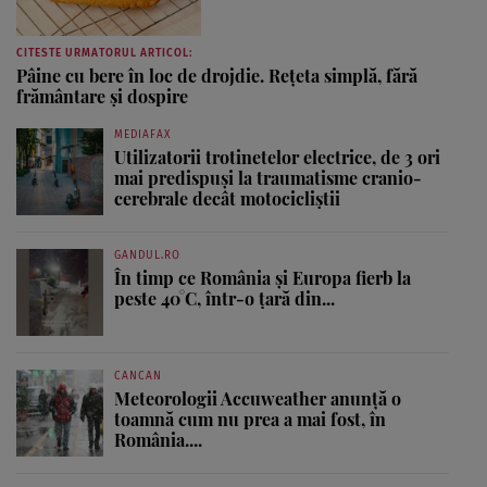
CITESTE URMATORUL ARTICOL:
Pâine cu bere în loc de drojdie. Rețeta simplă, fără
frământare și dospire
MEDIAFAX
Utilizatorii trotinetelor electrice, de 3 ori
mai predispuși la traumatisme cranio-
cerebrale decât motocicliștii
GANDUL.RO
În timp ce România și Europa fierb la
peste 40°C, într-o țară din...
CANCAN
Meteorologii Accuweather anunță o
toamnă cum nu prea a mai fost, în
România....