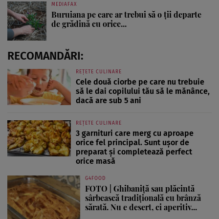
MEDIAFAX
Buruiana pe care ar trebui să o ții departe
de grădină cu orice...
RECOMANDĂRI:
REȚETE CULINARE
Cele două ciorbe pe care nu trebuie
să le dai copilului tău să le mănânce,
dacă are sub 5 ani
REȚETE CULINARE
3 garnituri care merg cu aproape
orice fel principal. Sunt ușor de
preparat și completează perfect
orice masă
G4FOOD
FOTO | Ghibaniță sau plăcintă
sârbească tradițională cu brânză
sărată. Nu e desert, ci aperitiv...