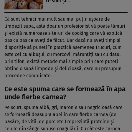
ce sunt și…
Că sunt tehnici mai mult sau mai puțin ușoare de
limpezit supa, asta doar un profesionist vă poate lămuri
și există numeroase site-uri de cooking care vă explică
pas cu pas ce aveți de făcut. Dar dacă nu aveți timp și
dispoziție să puneți în practică asemenea trucuri, cum
este cel cu albușul, cu morcovii mărunțiți sau cu datul
prin tifon, există metode mai simple prin care puteți
obține o supă limpede și delicioasă, care nu presupun
procedee complicate.
Ce este spuma care se formează în apa
unde fierbe carnea?
Pe scurt, spuma albă, gri, maronie sau negricioasă care
se formează deasupra apei în care fierbe carnea (de
pasăre, de vită, de porc etc.) reprezintă proteine și
celule din sânge supuse coagulării. Cu cât este carnea