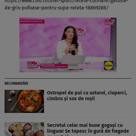
https://www.csid.ro/diet-sport/retete-culinare/galuste-
de-gris-pufoase-pentru-supa-reteta-18869286/
RECOMANDĂRI
Ostropel de pui cu usturoi, ciuperci,
cimbru şi sos de roşii
Secretul celor mai bune gogoși cu
lingura! Se topesc în gură de fragede