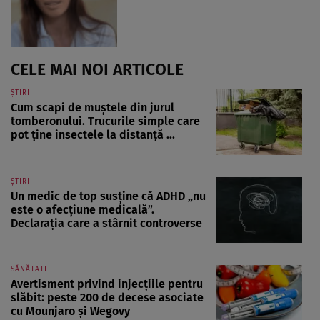
CELE MAI NOI ARTICOLE
ȘTIRI
Cum scapi de muștele din jurul
tomberonului. Trucurile simple care
pot ține insectele la distanță ...
ȘTIRI
Un medic de top susține că ADHD „nu
este o afecțiune medicală”.
Declarația care a stârnit controverse
SĂNĂTATE
Avertisment privind injecțiile pentru
slăbit: peste 200 de decese asociate
cu Mounjaro și Wegovy