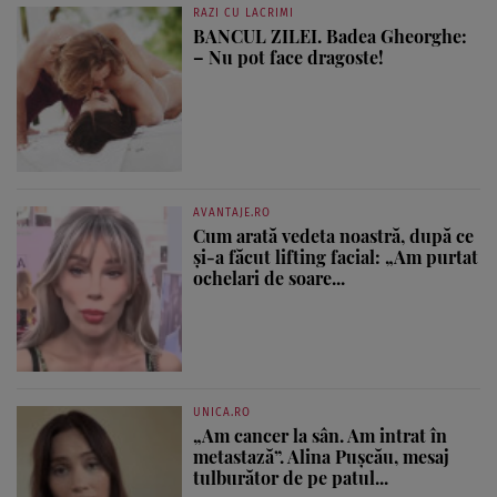
RAZI CU LACRIMI
BANCUL ZILEI. Badea Gheorghe:
– Nu pot face dragoste!
AVANTAJE.RO
Cum arată vedeta noastră, după ce
și-a făcut lifting facial: „Am purtat
ochelari de soare...
UNICA.RO
„Am cancer la sân. Am intrat în
metastază”. Alina Pușcău, mesaj
tulburător de pe patul...