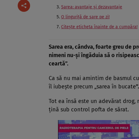
Sarea: avantaje şi dezavantaje
O linguriţă de sare pe zi!
Citeşte eticheta înainte de a cumpăra!
Sarea era, cândva, foarte greu de pr
nimeni nu-şi îngăduia să o risipeasc
ceartă”.
Ca să nu mai amintim de basmul cu f
îl iubeşte precum „sarea în bucate
”.
Tot ea însă este un adevărat drog, m
ţină sub control pofta de sărat.