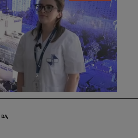
 DA,
u