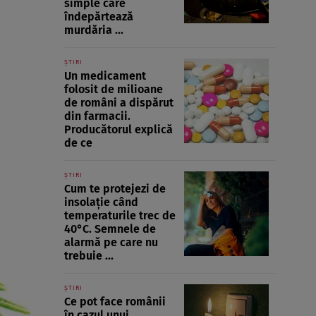
simple care
îndepărtează
murdăria ...
ȘTIRI
Un medicament
folosit de milioane
de români a dispărut
din farmacii.
Producătorul explică
de ce
ȘTIRI
Cum te protejezi de
insolație când
temperaturile trec de
40°C. Semnele de
alarmă pe care nu
trebuie ...
ȘTIRI
Ce pot face românii
în cazul unui