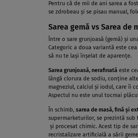
Pentru că de mii de ani sarea a fost
se zdrobeau şi se pisau manual, fol
Sarea gemă vs Sarea de 
Între o sare grunjoasă (gemă) şi una
Categoric a doua variantă este cea 
să nu te laşi înşelat de aparenţe.
Sarea grunjoasă, nerafinată
este cea
lângă clorura de sodiu, conţine alt
magneziul, calciul şi iodul, care îi 
Aspectul nu este unul tocmai plăcut, 
În schimb,
sarea de masă, fină şi ex
supermarketurilor, se prezintă sub 
şi procesat chimic. Acest tip de sa
recristalizare artificială a sării ge