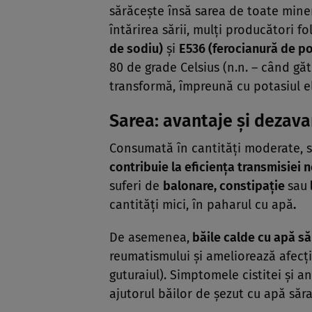
sărăceşte însă sarea de toate minera
întărirea sării, mulţi producători 
de sodiu)
şi
E536 (ferocianură de po
80 de grade Celsius (n.n. – când gă
transformă, împreună cu potasiul el
Sarea: avantaje şi dezava
Consumată în cantităţi moderate, 
contribuie la eficienţa transmisiei 
suferi de
balonare, constipaţie
sau
cantităţi mici, în paharul cu apă
.
De asemenea,
b
ăile calde cu apă să
reumatismului şi ameliorează afecţi
guturaiul). Simptomele cistitei şi a
ajutorul băilor de şezut cu apă săra