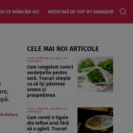
OI CE MÂNCĂM AZI
MEDICINĂ DE TOP BY SANADOR
CELE MAI NOI ARTICOLE
CASĂ, GRĂDINĂ, ANIMALE DE
COMPANIE
Cum congelezi corect
verdețurile pentru
vară. Trucuri simple
a
ca să își păstreze
aroma și
are,
prospețimea
apă.
CASĂ, GRĂDINĂ, ANIMALE DE
COMPANIE
la Rotaru
Cum cureți o tigaie
din teflon arsă fără
să o zgârii. Trucuri