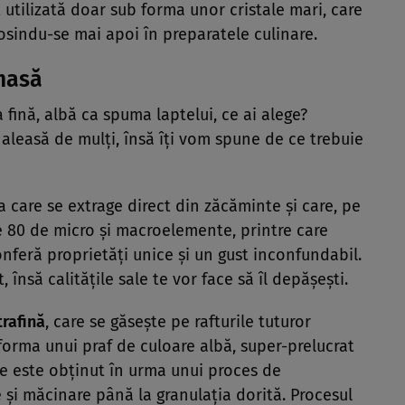
 utilizată doar sub forma unor cristale mari, care
osindu-se mai apoi în preparatele culinare.
masă
 fină, albă ca spuma laptelui, ce ai alege?
aleasă de mulţi, însă îţi vom spune de ce trebuie
 care se extrage direct din zăcăminte şi care, pe
e 80 de micro şi macroelemente, printre care
conferă proprietăţi unice şi un gust inconfundabil.
însă calităţile sale te vor face să îl depăşeşti.
trafină
, care se găseşte pe rafturile tuturor
forma unui praf de culoare albă, super-prelucrat
re este obţinut în urma unui proces de
me şi măcinare până la granulaţia dorită. Procesul