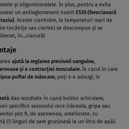
lele şi oligomineralele. În plus, pentru a evita
folosesc un antiaglomerant numit
E535 (ferocianură
tasiu)
. Aceste cianhidre, la temperaturi mari de
tim tocăniţe sau ciorbe) se descompun şi se
iberat, în…cianură!
ntaje
sarea
ajută la reglarea presiunii sanguine,
nervoase şi a contracţiei musculare.
În cazul în care
lipsa poftei de mâncare,
poţi s-o adaugi, în
rată
dau rezultate în cazul bolilor articulare,
uni specifice sezonului rece (răceala, gripa sau
nexitei pot fi, de asemenea, ameliorate, cu
tă (5 linguri de sare grunjoasă la un litru de apă).