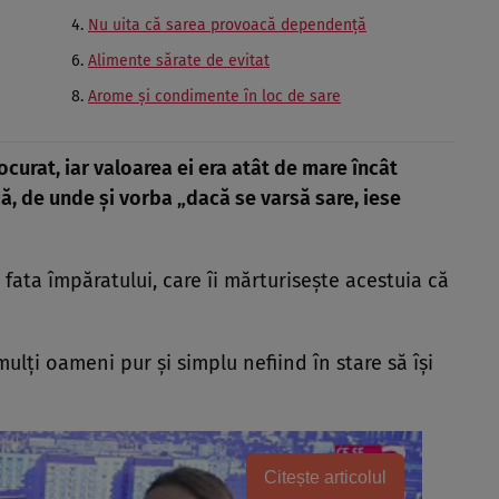
Nu uita că sarea provoacă dependenţă
Alimente sărate de evitat
Arome şi condimente în loc de sare
ocurat, iar valoarea ei era atât de mare încât
ă, de unde şi vorba „dacă se varsă sare, iese
ata împăratului, care îi mărturiseşte acestuia că
ulţi oameni pur şi simplu nefiind în stare să îşi
Citește articolul