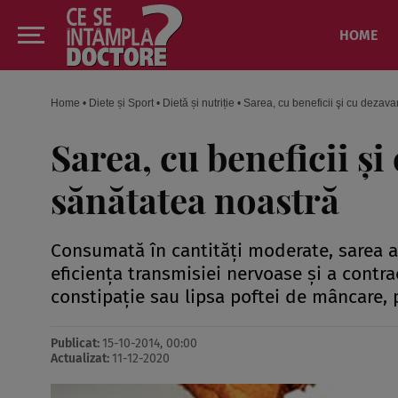
HOME
Home
•
Diete și Sport
•
Dietă și nutriție
•
Sarea, cu beneficii şi cu dezav
Sarea, cu beneficii ş
sănătatea noastră
Consumată în cantităţi moderate, sarea aj
eficienţa transmisiei nervoase şi a contra
constipaţie sau lipsa poftei de mâncare, p
Publicat:
15-10-2014, 00:00
Actualizat:
11-12-2020