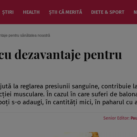
ȘTIRI
HEALTH
ȘTII CĂ MERITĂ
DIETE & SPORT
N
antaje pentru sănătatea noastră
i cu dezavantaje pentru
ută la reglarea presiunii sanguine, contribuie l
cţiei musculare. În cazul în care suferi de balon
oţi s-o adaugi, în cantităţi mici, în paharul cu 
Senior Editor:
Pau