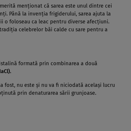
, merită menţionat că sarea este unul dintre cei
ţi. Până la invenţia frigiderului, sarea ajuta la
ii o foloseau ca leac pentru diverse afecţiuni.
 tradiţia celebrelor băi calde cu sare pentru a
cristalină formată prin combinarea a două
NaCl).
 fost, nu este şi nu va fi niciodată acelaşi lucru
ţinută prin denaturarea sării grunjoase.