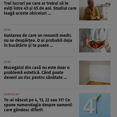
Trei lucruri pe care ar trebui să le
eviți între 45 și 65 de ani. Studiul care
leagă aceste obiceiuri ...
ȘTIRI
Gustarea de care un renumit medic
nu se despărțea. O ai probabil deja
în bucătărie și te poate ...
ȘTIRI
Mucegaiul din casă nu este doar o
problemă estetică. Când poate
deveni un risc pentru sănătate ...
HOROSCOP
Te-ai născut pe 4, 13, 22 sau 31? Ce
spune numerologia despre oamenii
care gândesc diferit