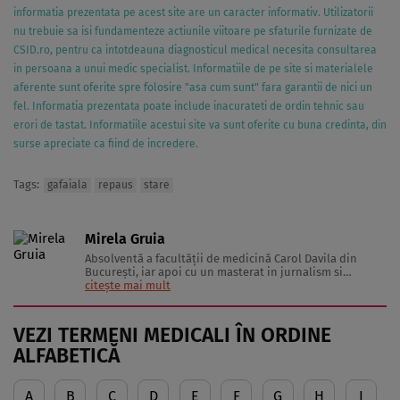
informatia prezentata pe acest site are un caracter informativ. Utilizatorii
nu trebuie sa isi fundamenteze actiunile viitoare pe sfaturile furnizate de
CSID.ro, pentru ca intotdeauna diagnosticul medical necesita consultarea
in persoana a unui medic specialist. Informatiile de pe site si materialele
aferente sunt oferite spre folosire "asa cum sunt" fara garantii de nici un
fel. Informatia prezentata poate include inacurateti de ordin tehnic sau
erori de tastat. Informatiile acestui site va sunt oferite cu buna credinta, din
surse apreciate ca fiind de incredere.
Tags:
gafaiala
repaus
stare
Mirela Gruia
Absolventă a facultăţii de medicină Carol Davila din
Bucureşti, iar apoi cu un masterat in jurnalism si
comunicare a lucrat în marketing şi PR şi are peste 10 ani
citește mai mult
de experienţă în presa scrisă.
VEZI TERMENI MEDICALI ÎN ORDINE
ALFABETICĂ
A
B
C
D
E
F
G
H
I