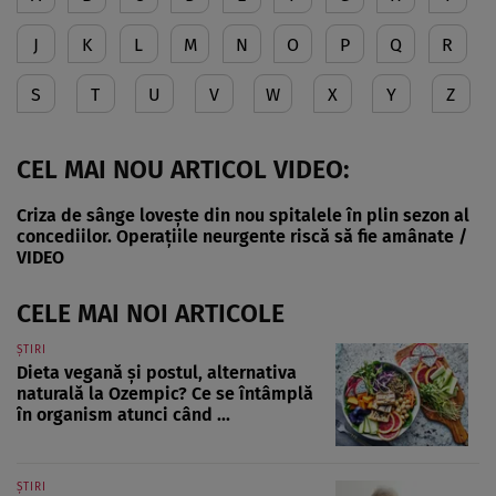
J
K
L
M
N
O
P
Q
R
S
T
U
V
W
X
Y
Z
CEL MAI NOU ARTICOL VIDEO:
Criza de sânge lovește din nou spitalele în plin sezon al
concediilor. Operațiile neurgente riscă să fie amânate /
VIDEO
CELE MAI NOI ARTICOLE
ȘTIRI
Dieta vegană și postul, alternativa
naturală la Ozempic? Ce se întâmplă
în organism atunci când ...
ȘTIRI