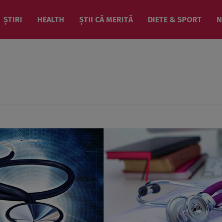
ȘTIRI
HEALTH
ȘTII CĂ MERITĂ
DIETE & SPORT
N