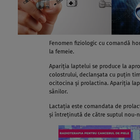
Fenomen fiziologic cu comandă hor­
la femeie.
Apariţia laptelui se produce la apr
colostrului, declanşata cu puţin ti
ocitocina şi prolactina. Apariţia la
sânilor.
Lactaţia este comandata de prolacti
şi întreţinută de către suptul nou-n