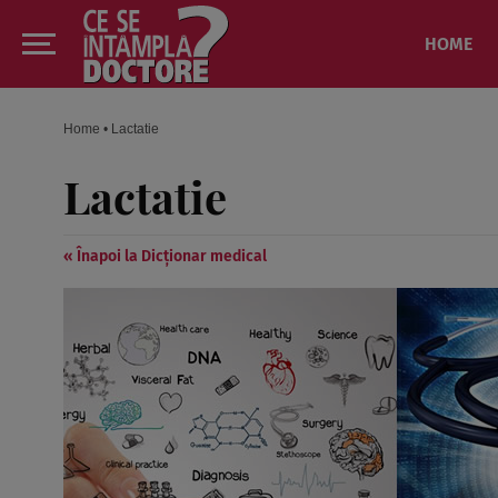
HOME
Home
•
Lactatie
Lactatie
« Înapoi la Dicționar medical