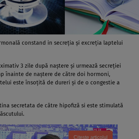
monală constand in secreţia şi excreţia laptelui
oximativ 3 zile după naştere şi urmează secreţiei
mp înainte de naştere de către doi hormoni,
ptelui este însoţită de dureri şi de o congestie a
na secretata de către hipofiză si este stimulată
ăscutului.
Citește articolul