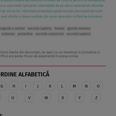
e actiunile viitoare pe sfaturile furnizate de CSID.ro, pentru ca intotdeauna
 a unui medic specialist. Informatiile de pe site si materialele aferente
i de nici un fel. Informatia prezentata poate include inacurateti de ordin
va sunt oferite cu buna credinta, din surse apreciate ca fiind de incredere.
ongestie a sanilor
excretia laptelui
femeie
glanda mamara
ocitocina
prolactina
secretia colostrului
secretia laptelui
Carol Davila din Bucureşti, iar apoi cu un masterat in jurnalism si
PR şi are peste 10 ani de experienţă în presa scrisă.
ORDINE ALFABETICĂ
G
H
I
J
K
L
M
N
O
U
V
W
X
Y
Z
: