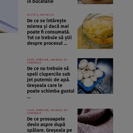
în bucătărie
DIETĂ ȘI NUTRIȚIE
De ce se întărește
mierea și dacă mai
poate fi consumată.
Tot ce trebuie să știi
despre procesul ...
CASĂ, GRĂDINĂ, ANIMALE DE
COMPANIE
De ce nu trebuie să
speli ciupercile sub
jet puternic de apă.
Greșeala care le
poate schimba gustul
...
CASĂ, GRĂDINĂ, ANIMALE DE
COMPANIE
De ce prosoapele
devin aspre după
spălare. Greșeala pe