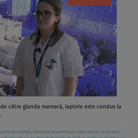
ă de către glanda mamară, laptele este condus la
.
al de specialitate, informatia prezentata pe acest site are un caracter