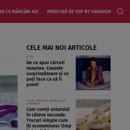
OI CE MÂNCĂM AZI
MEDICINĂ DE TOP BY SANADOR
CELE MAI NOI ARTICOLE
ȘTIRI
De ce apar cârceii
noaptea. Cauzele
surprinzătoare și ce
poți face ca să îi
previi
CASĂ, GRĂDINĂ, ANIMALE DE
COMPANIE
Cum cureți usturoiul
în câteva secunde.
Trucuri simple care
îți economisesc timp