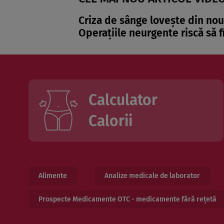
Criza de sânge lovește din nou 
Operațiile neurgente riscă să 
Calculator
Calorii
Alimente
Analize medicale de laborator
Prospecte Medicamente OTC - medicamente fără rețetă