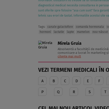
informativ. Utilizatorii nu trebuie sa isi fundamentez
diagnosticul medical necesita consultarea in persoana
sunt oferite spre folosire "asa cum sunt" fara garanti
tehnic sau erori de tastat. Informatiile acestui site 
Tags:
canale galactofore
comanda hormonala
c
hormoni
lactatie
lapte
mamelon
nou-născut
Mirela Gruia
Absolventă a facultăţii de medicină 
comunicare a lucrat în marketing şi 
citește mai mult
VEZI TERMENI MEDICALI ÎN 
A
B
C
D
E
F
P
Q
R
S
T
CEL MAI NOU ARTICOL VIDEO