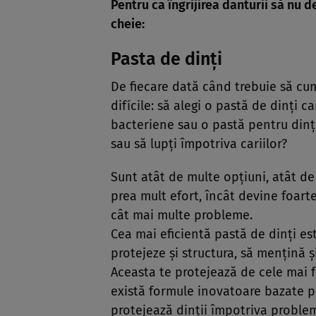
Pentru ca îngrijirea danturii să nu 
cheie:
Pasta de dinţi
De fiecare dată când trebuie să cump
difícile: să alegi o pastă de dinţi c
bacteriene sau o pastă pentru dinţi 
sau să lupţi împotriva cariilor?
Sunt atât de multe opţiuni, atât de
prea mult efort, încât devine foarte
cât mai multe probleme.
Cea mai eficientă pastă de dinţi e
protejeze şi structura, să menţină şi
Aceasta te protejează de cele mai fr
există formule inovatoare bazate pe 
protejează dinţii împotriva probleme