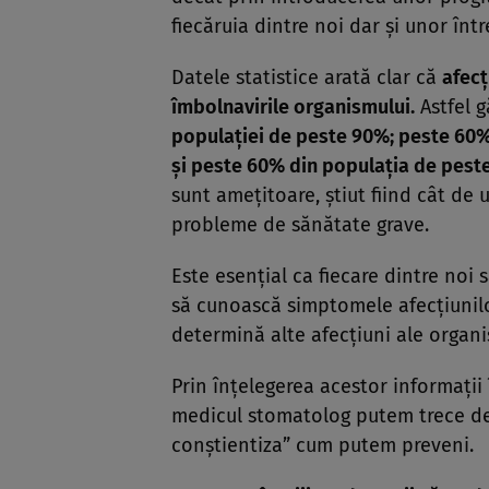
fiecăruia dintre noi dar şi unor între
Datele statistice arată clar că
afecţ
îmbolnavirile organismului.
Astfel 
populaţiei de peste 90%; peste 60%
şi peste 60% din populaţia de peste
sunt ameţitoare, ştiut fiind cât de 
probleme de sănătate grave.
Este esenţial ca fiecare dintre noi 
să cunoască simptomele afecţiunilo
determină alte afecţiuni ale organi
Prin înţelegerea acestor informaţii în
medicul stomatolog putem trece de l
conştientiza” cum putem preveni.