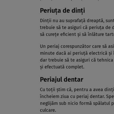
Periuţa de dinţi
Dinţii nu au suprafaţă dreaptă, sun
trebuie să te asiguri că periuţa de 
să cureţe eficient şi să înlăture tart
Un periaj corespunzător care să asi
minute dacă ai periuţă electrică şi
dar trebuie să te asiguri că tehnica
şi efectuată complet.
Periajul dentar
Cu toţii ştim că, pentru a avea dinţ
încheiem ziua cu periaj dentar. Spec
neglijăm sub nicio formă spălatul p
culcare.