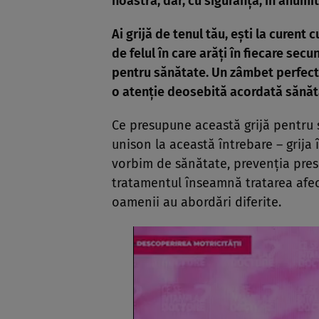
noastră, dar, cu siguranţă, în anum
Ai grijă de tenul tău, eşti la curent
de felul în care arăţi în fiecare sec
pentru sănătate. Un zâmbet perfect,
o atenţie deosebită acordată sănătă
Ce presupune această grijă pentru 
unison la această întrebare – grija
vorbim de sănătate, prevenţia pres
tratamentul înseamnă tratarea afecţ
oamenii au abordări diferite.