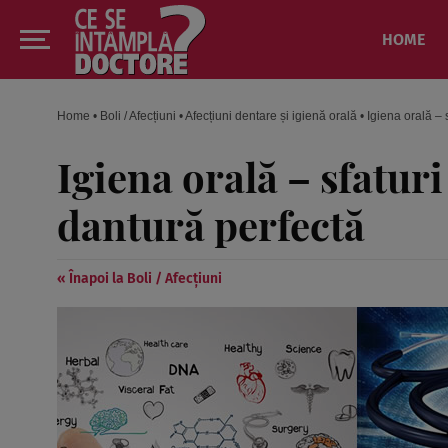
HOME
Home
•
Boli / Afecțiuni
•
Afecțiuni dentare și igienă orală
•
Igiena orală – 
Igiena orală – sfaturi
dantură perfectă
« Înapoi la Boli / Afecțiuni