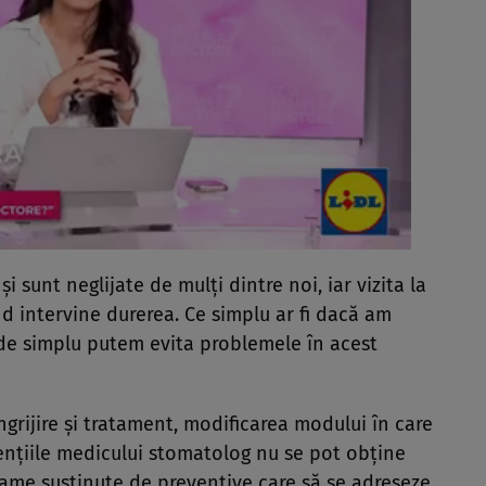
 sunt neglijate de mulţi dintre noi, iar vizita la
d intervine durerea. Ce simplu ar fi dacă am
 de simplu putem evita problemele în acest
rijire şi tratament, modificarea modului în care
enţiile medicului stomatolog nu se pot obţine
ame susţinute de preventive care să se adreseze