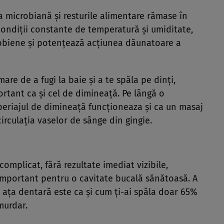
a microbiană şi resturile alimentare rămase în
condiţii constante de temperatură şi umiditate,
robiene şi potenţează acţiunea dăunatoare a
re de a fugi la baie şi a te spăla pe dinţi,
ortant ca şi cel de dimineaţă. Pe lângă o
, periajul de dimineaţă funcţioneaza şi ca un masaj
circulaţia vaselor de sânge din gingie.
mplicat, fără rezultate imediat vizibile,
 important pentru o cavitate bucală sănătoasă. A
şi aţa dentară este ca şi cum ţi-ai spăla doar 65%
murdar.