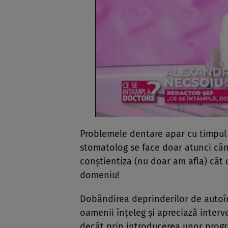
Problemele dentare apar cu timpul şi
stomatolog se face doar atunci cân
conştientiza (nu doar am afla) cât
domeniu!
Dobândirea deprinderilor de autoîng
oamenii înţeleg şi apreciază interv
decât prin introducerea unor progr