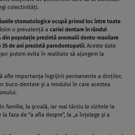
gi colectivităţi.
iunile stomatologice ocupă primul loc între toate
găsim o prevalenţă a
cariei dentare în rândul
 din populaţie prezintă anomalii dento-maxilare
 35 de ani prezintă parodontopatii.
Aceste date
uşor putem evita în realitate să ajungem la
să afle importanţa îngrijirii permanente a dinţilor,
r buco-dentare şi a modului în care acestea
smului.
 familie, la şcoală, iar mai târziu la vizitele la
a faza de “a afla despre”, la „a înţelege şi a