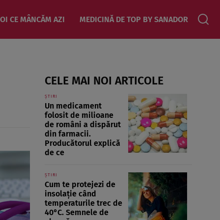
OI CE MÂNCĂM AZI
MEDICINĂ DE TOP BY SANADOR
CELE MAI NOI ARTICOLE
ȘTIRI
Un medicament
folosit de milioane
de români a dispărut
din farmacii.
Producătorul explică
de ce
ȘTIRI
Cum te protejezi de
insolație când
temperaturile trec de
40°C. Semnele de