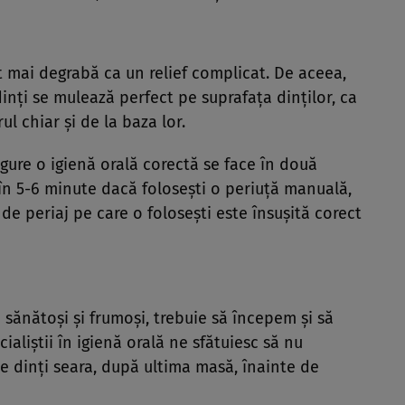
t mai degrabă ca un relief complicat. De aceea,
dinţi se mulează perfect pe suprafaţa dinţilor, ca
rul chiar şi de la baza lor.
gure o igienă orală corectă se face în două
 în 5-6 minute dacă foloseşti o periuţă manuală,
 de periaj pe care o foloseşti este însuşită corect
i sănătoşi şi frumoşi, trebuie să începem şi să
ialiştii în igienă orală ne sfătuiesc să nu
e dinţi seara, după ultima masă, înainte de