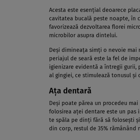
Acesta este esenţial deoarece plac
cavitatea bucală peste noapte, în 
favorizează dezvoltarea florei mic
microbilor asupra dintelui.
Deşi dimineaţa simţi o nevoie mai ma
periajul de seară este la fel de imp
igienizare evidentă a întregii gurii
al gingiei, ce stimulează tonusul şi 
Aţa dentară
Deşi poate părea un procedeu mai co
folosirea aţei dentare este un pas
te spăla pe dinţi fără să foloseşti 
din corp, restul de 35% rămânând 