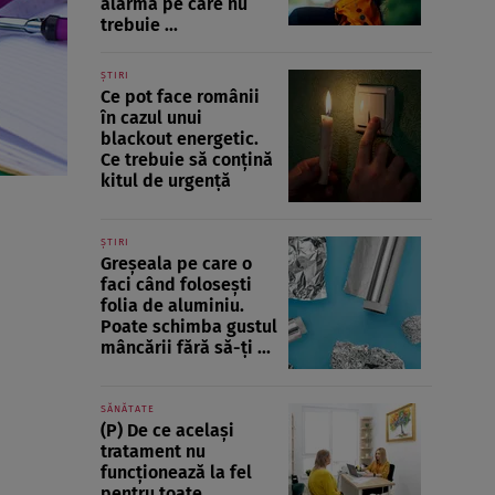
alarmă pe care nu
trebuie ...
ȘTIRI
Ce pot face românii
în cazul unui
blackout energetic.
Ce trebuie să conțină
kitul de urgență
ȘTIRI
Greșeala pe care o
faci când folosești
folia de aluminiu.
Poate schimba gustul
mâncării fără să-ți ...
SĂNĂTATE
(P) De ce același
tratament nu
funcționează la fel
pentru toate