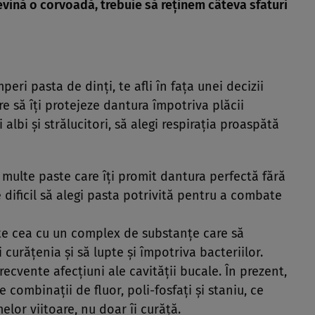
devină o corvoadă, trebuie să reţinem câteva sfaturi
eri pasta de dinţi, te afli în faţa unei decizii
are să îţi protejeze dantura împotriva plăcii
albi şi strălucitori, să alegi respiraţia proaspătă
 multe paste care îţi promit dantura perfectă fără
 dificil să alegi pasta potrivită pentru a combate
ste cea cu un complex de substanţe care să
 curăţenia şi să lupte şi împotriva bacteriilor.
ecvente afecţiuni ale cavităţii bucale. În prezent,
combinaţii de fluor, poli-fosfaţi şi staniu, ce
lor viitoare, nu doar îi curăţă.