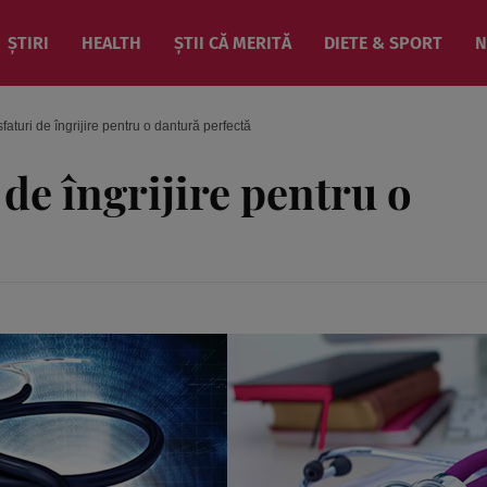
ȘTIRI
HEALTH
ȘTII CĂ MERITĂ
DIETE & SPORT
N
sfaturi de îngrijire pentru o dantură perfectă
 de îngrijire pentru o