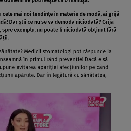
ite domenii se potriveşte ca o mănuşă.
 cu cele mai noi tendinţe în materie de modă, ai grijă
undă! Dar ştii ce nu se va demoda niciodată? Grija
 spre exemplu, nu poate fi niciodată obţinut fără
ţii.
sănătate? Medicii stomatologi pot răspunde la
 înseamnă în primul rând prevenţie! Dacă e să
upune evitarea apariţiei afecţiunilor pe când
iunii apărute. Dar în legătură cu sănătatea,