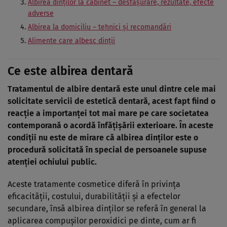
Albirea dinţilor la cabinet – desfăşurare, rezultate, efecte
adverse
Albirea la domiciliu – tehnici şi recomandări
Alimente care albesc dinţii
Ce este albirea dentară
Tratamentul de albire dentară este unul dintre cele mai
solicitate servicii de estetică dentară, acest fapt fiind o
reacţie a importanţei tot mai mare pe care societatea
contemporană o acordă înfăţişării exterioare. În aceste
condiţii nu este de mirare că albirea dinţilor este o
procedură solicitată în special de persoanele supuse
atenţiei ochiului public.
Aceste tratamente cosmetice diferă în privinţa
eficacităţii, costului, durabilităţii şi a efectelor
secundare, însă albirea dinţilor se referă în general la
aplicarea compuşilor peroxidici pe dinte, cum ar fi