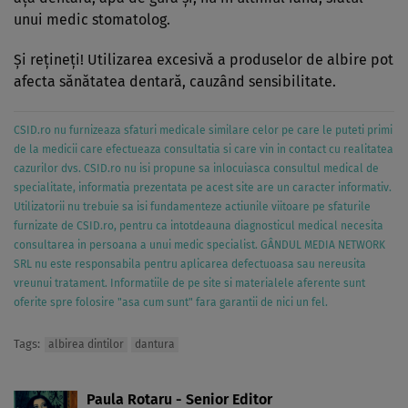
unui medic stomatolog.
Şi reţineţi! Utilizarea excesivă a produselor de albire pot
afecta sănătatea dentară, cauzând sensibilitate.
CSID.ro nu furnizeaza sfaturi medicale similare celor pe care le puteti primi
de la medicii care efectueaza consultatia si care vin in contact cu realitatea
cazurilor dvs. CSID.ro nu isi propune sa inlocuiasca consultul medical de
specialitate, informatia prezentata pe acest site are un caracter informativ.
Utilizatorii nu trebuie sa isi fundamenteze actiunile viitoare pe sfaturile
furnizate de CSID.ro, pentru ca intotdeauna diagnosticul medical necesita
consultarea in persoana a unui medic specialist. GÂNDUL MEDIA NETWORK
SRL nu este responsabila pentru aplicarea defectuoasa sau nereusita
vreunui tratament. Informatiile de pe site si materialele aferente sunt
oferite spre folosire "asa cum sunt" fara garantii de nici un fel.
Tags:
albirea dintilor
dantura
Paula Rotaru - Senior Editor