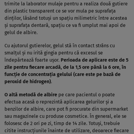
trimite la laborator mulaje pentru a realiza două gutiere
din plastic transparent ce se vor mula pe suprafaţa
dinţilor, lăsând totuşi un spaţiu milimetric între acestea
şi suprafaţa dentară, spaţiu ce va fi umplut mai apoi de
gelul de albire.
Cu ajutorul gutierelor, gelul stă în contact strâns cu
smalţul şi nu irită gingia pentru că excesul se
îndepărtează foarte uşor.
Perioada de aplicare este de 5
zile pentru fiecare arcadă, de la 1,5 ore până la 6 ore, în
funcţie de concentraţia gelului (care este pe bază de
peroxid de hidrogen)
.
O altă metodă de albire
pe care pacientul o poate
efectua acasă o reprezintă aplicarea gelurilor şi a
benzilor de albire, care pot fi procurate din supermarket
sau magazinele cu produse cosmetice. În general, ele se
folosesc de 2 ori pe zi, timp de 14 zile. Totuşi, trebuie
citite instrucţiunile înainte de utilizare, deoarece fiecare