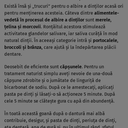
Există însă şi „trucuri” pentru o albire a dinţilor acasă ori
pentru menţinerea acesteia. Câteva dintre
alimentele-
vedetă în procesul de albire a dinţilor
sunt
merele,
ţelina şi morcovii
. Ronţăitul acestora stimulează
activitatea glandelor salivare, iar saliva curăţă în mod
natural dinţii. În aceeaşi categorie intră şi
portocalele,
broccoli şi brânza,
care ajută şi la îndepărtarea plăcii
dentare.
Deosebit de eficiente sunt
căpşunele
. Pentru un
tratament naturist simplu aveţi nevoie de una-două
căpşune zdrobite şi o jumătate de linguriţă de
bicarbonat de sodiu. După ce le amestecaţi, aplicaţi
pasta pe dinţi şi lăsaţi-o să acţioneze 5 minute. După
cele 5 minute se clăteşte gura cu apă din abundenţă.
În toată această goană după o dantură mai albă
contribuie, desigur, şi pasta de dinţi, periuţa de dinţi,
aţa dentară, apa de gură şi, nu în ultimul rând, sfatul