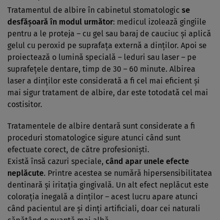
Tratamentul de albire în cabinetul stomatologic
se
desfăşoară în modul următor
: medicul izolează gingiile
pentru a le proteja – cu gel sau baraj de cauciuc şi aplică
gelul cu peroxid pe suprafaţa externă a dinţilor. Apoi se
proiectează o lumină specială – leduri sau laser – pe
suprafeţele dentare, timp de 30 – 60 minute. Albirea
laser a dinţilor este considerată a fi cel mai eficient şi
mai sigur tratament de albire, dar este totodată cel mai
costisitor.
Tratamentele de albire dentară sunt considerate a fi
proceduri stomatologice sigure atunci când sunt
efectuate corect, de către profesionişti.
Există însă cazuri speciale,
când apar unele efecte
neplăcute
. Printre acestea se numără hipersensibilitatea
dentinară şi iritaţia gingivală. Un alt efect neplăcut este
coloraţia inegală a dinţilor – acest lucru apare atunci
când pacientul are şi dinţi artificiali, doar cei naturali