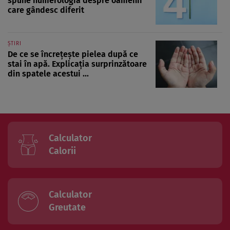
spune numerologia despre oamenii
care gândesc diferit
ȘTIRI
De ce se încrețește pielea după ce
stai în apă. Explicația surprinzătoare
din spatele acestui ...
Calculator
Calorii
Calculator
Greutate