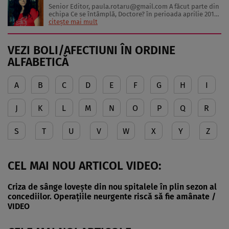
Senior Editor,
paula.rotaru@gmail.com
A făcut parte din
echipa Ce se întâmplă, Doctore? în perioada aprilie 2013-
decembrie 2023. Articolele sale cuprind informații despre
citește mai mult
diverse afecțiuni, alimentația echilibrată, îngrijirea pielii
și sănătatea emoțională. Colaborări: Viața ...
VEZI BOLI/AFECTIUNI ÎN ORDINE
ALFABETICĂ
A
B
C
D
E
F
G
H
I
J
K
L
M
N
O
P
Q
R
S
T
U
V
W
X
Y
Z
CEL MAI NOU ARTICOL VIDEO:
Criza de sânge lovește din nou spitalele în plin sezon al
concediilor. Operațiile neurgente riscă să fie amânate /
VIDEO