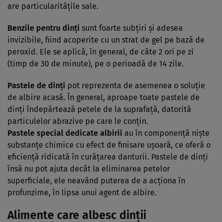
are particularităţile sale.
Benzile pentru dinţi
sunt foarte subţiri şi adesea
invizibile, fiind acoperite cu un strat de gel pe bază de
peroxid. Ele se aplică, în general, de câte 2 ori pe zi
(timp de 30 de minute), pe o perioadă de 14 zile.
Pastele de dinţi
pot reprezenta de asemenea o soluţie
de albire acasă. În general, aproape toate pastele de
dinţi îndepărtează petele de la suprafaţă, datorită
particulelor abrazive pe care le conţin.
Pastele special dedicate albirii
au în componenţă nişte
substanţe chimice cu efect de finisare uşoară, ce oferă o
eficienţă ridicată în curăţarea danturii. Pastele de dinţi
însă nu pot ajuta decât la eliminarea petelor
superficiale, ele neavând puterea de a acţiona în
profunzime, în lipsa unui agent de albire.
Alimente care albesc dinţii