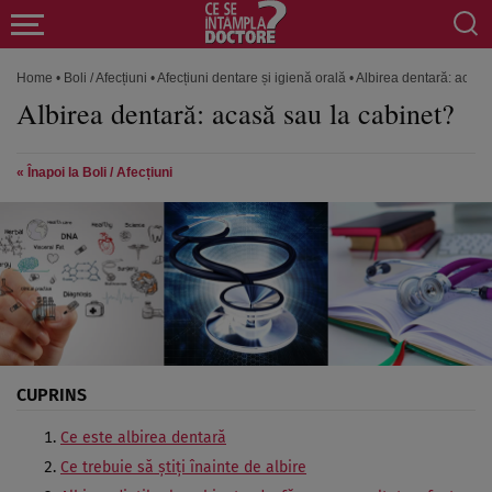
Home
•
Boli / Afecțiuni
•
Afecțiuni dentare și igienă orală
•
Albirea dentară: acasă
Albirea dentară: acasă sau la cabinet?
« Înapoi la Boli / Afecțiuni
CUPRINS
Ce este albirea dentară
Ce trebuie să ştiţi înainte de albire