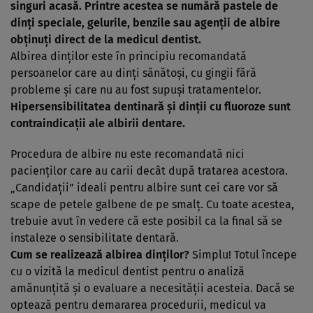
singuri acasă. Printre acestea se numără pastele de
dinţi speciale, gelurile, benzile sau agenţii de albire
obţinuţi direct de la medicul dentist.
Albirea dinţilor este în principiu recomandată
persoanelor care au dinţi sănătoşi, cu gingii fără
probleme şi care nu au fost supuşi tratamentelor.
Hipersensibilitatea dentinară şi dinţii cu fluoroze sunt
contraindicaţii ale albirii dentare.
Procedura de albire nu este recomandată nici
pacienţilor care au carii decât după tratarea acestora.
„Candidaţii” ideali pentru albire sunt cei care vor să
scape de petele galbene de pe smalţ. Cu toate acestea,
trebuie avut în vedere că este posibil ca la final să se
instaleze o sensibilitate dentară.
Cum se realizează albirea dinţilor?
Simplu! Totul începe
cu o vizită la medicul dentist pentru o analiză
amănunţită şi o evaluare a necesităţii acesteia. Dacă se
optează pentru demararea procedurii, medicul va