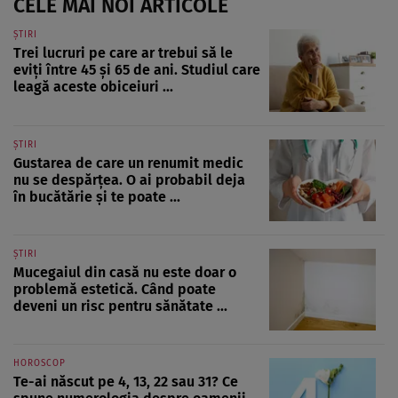
CELE MAI NOI ARTICOLE
ȘTIRI
Trei lucruri pe care ar trebui să le
eviți între 45 și 65 de ani. Studiul care
leagă aceste obiceiuri ...
ȘTIRI
Gustarea de care un renumit medic
nu se despărțea. O ai probabil deja
în bucătărie și te poate ...
ȘTIRI
Mucegaiul din casă nu este doar o
problemă estetică. Când poate
deveni un risc pentru sănătate ...
HOROSCOP
Te-ai născut pe 4, 13, 22 sau 31? Ce