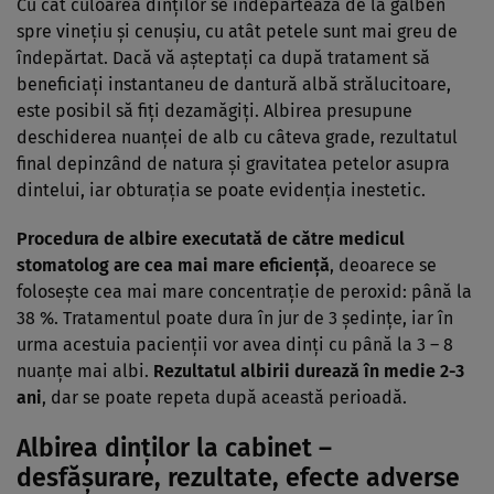
Cu cât culoarea dinţilor se îndepărtează de la galben
spre vineţiu şi cenuşiu, cu atât petele sunt mai greu de
îndepărtat. Dacă vă aşteptaţi ca după tratament să
beneficiaţi instantaneu de dantură albă strălucitoare,
este posibil să fiţi dezamăgiţi. Albirea presupune
deschiderea nuanţei de alb cu câteva grade, rezultatul
final depinzând de natura şi gravitatea petelor asupra
dintelui, iar obturaţia se poate evidenţia inestetic.
Procedura de albire executată de către medicul
stomatolog are cea mai mare eficienţă
, deoarece se
foloseşte cea mai mare concentraţie de peroxid: până la
38 %. Tratamentul poate dura în jur de 3 şedinţe, iar în
urma acestuia pacienţii vor avea dinţi cu până la 3 – 8
nuanţe mai albi.
Rezultatul albirii durează în medie 2-3
ani
, dar se poate repeta după această perioadă.
Albirea dinţilor la cabinet –
desfăşurare, rezultate, efecte adverse