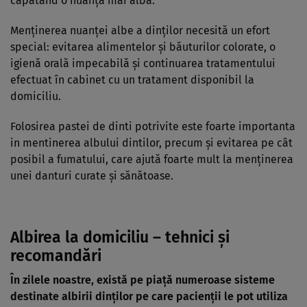
căpătând o nuanţă mai albă.
Menţinerea nuanţei albe a dinţilor necesită un efort
special: evitarea alimentelor şi băuturilor colorate, o
igienă orală impecabilă şi continuarea tratamentului
efectuat în cabinet cu un tratament disponibil la
domiciliu.
Folosirea pastei de dinti potrivite este foarte importanta
in mentinerea albului dintilor, precum şi evitarea pe cât
posibil a fumatului, care ajută foarte mult la menţinerea
unei danturi curate şi sănătoase.
Albirea la domiciliu – tehnici şi
recomandări
În zilele noastre, există pe piaţă numeroase sisteme
destinate albirii dinţilor pe care pacienţii le pot utiliza