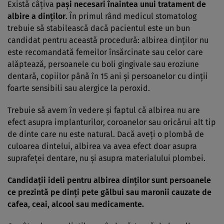
Există câţiva
paşi necesari înaintea unui tratament de
albire a dinţilor
. În primul rând medicul stomatolog
trebuie să stabilească dacă pacientul este un bun
candidat pentru această procedură: albirea dinţilor nu
este recomandată femeilor însărcinate sau celor care
alăptează, persoanele cu boli gingivale sau eroziune
dentară, copiilor până în 15 ani şi persoanelor cu dinţii
foarte sensibili sau alergice la peroxid.
Trebuie să avem în vedere şi faptul că albirea nu are
efect asupra implanturilor, coroanelor sau oricărui alt tip
de dinte care nu este natural. Dacă aveţi o plombă de
culoarea dintelui, albirea va avea efect doar asupra
suprafeţei dentare, nu şi asupra materialului plombei.
Candidaţii ideli pentru albirea dinţilor sunt persoanele
ce prezintă pe dinţi pete gălbui sau maronii cauzate de
cafea, ceai, alcool sau medicamente.