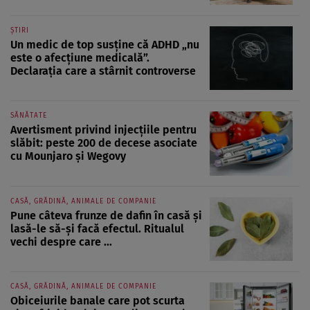
ȘTIRI
Un medic de top susține că ADHD „nu
este o afecțiune medicală”.
Declarația care a stârnit controverse
SĂNĂTATE
Avertisment privind injecțiile pentru
slăbit: peste 200 de decese asociate
cu Mounjaro și Wegovy
CASĂ, GRĂDINĂ, ANIMALE DE COMPANIE
Pune câteva frunze de dafin în casă și
lasă-le să-și facă efectul. Ritualul
vechi despre care ...
CASĂ, GRĂDINĂ, ANIMALE DE COMPANIE
Obiceiurile banale care pot scurta