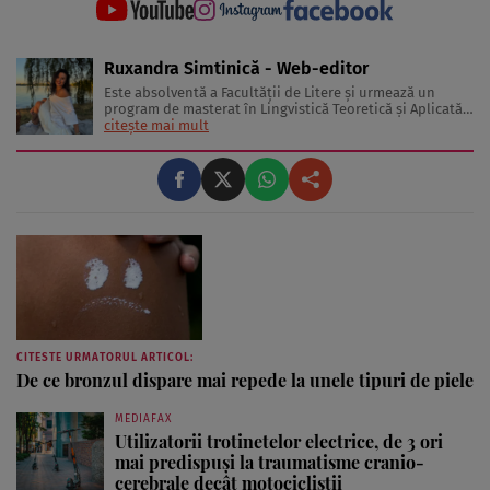
Ruxandra Simtinică - Web-editor
Este absolventă a Facultății de Litere și urmează un
program de masterat în Lingvistică Teoretică și Aplicată,
unde își aprofundează interesul pentru limbaj,
citește mai mult
gramatică și modul în care cuvintele influențează
percepțiile. Scrisul este, pentru ea, mai mult decât o
pasiune; este un ...
CITESTE URMATORUL ARTICOL:
De ce bronzul dispare mai repede la unele tipuri de piele
MEDIAFAX
Utilizatorii trotinetelor electrice, de 3 ori
mai predispuși la traumatisme cranio-
cerebrale decât motocicliștii