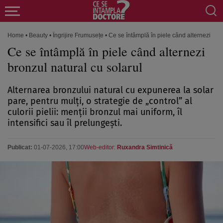
Home
•
Beauty
•
Îngrijire Frumusețe
•
Ce se întâmplă în piele când alternezi bron
Ce se întâmplă în piele când alternezi
bronzul natural cu solarul
Alternarea bronzului natural cu expunerea la solar
pare, pentru mulți, o strategie de „control” al
culorii pielii: menții bronzul mai uniform, îl
intensifici sau îl prelungești.
Publicat:
01-07-2026, 17:00
Web-editor:
Ruxandra Simtinică