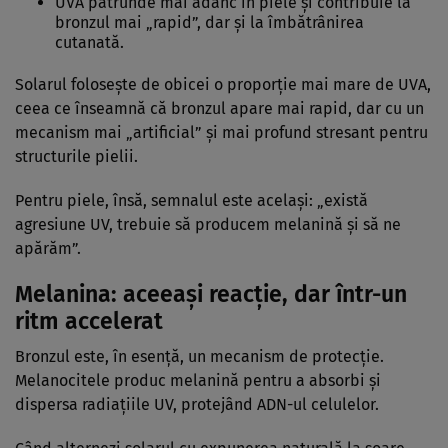
UVA pătrunde mai adânc în piele și contribuie la
bronzul mai „rapid”, dar și la îmbătrânirea
cutanată.
Solarul folosește de obicei o proporție mai mare de UVA,
ceea ce înseamnă că bronzul apare mai rapid, dar cu un
mecanism mai „artificial” și mai profund stresant pentru
structurile pielii.
Pentru piele, însă, semnalul este același: „există
agresiune UV, trebuie să producem melanină și să ne
apărăm”.
Melanina: aceeași reacție, dar într-un
ritm accelerat
Bronzul este, în esență, un mecanism de protecție.
Melanocitele produc melanină pentru a absorbi și
dispersa radiațiile UV, protejând ADN-ul celulelor.