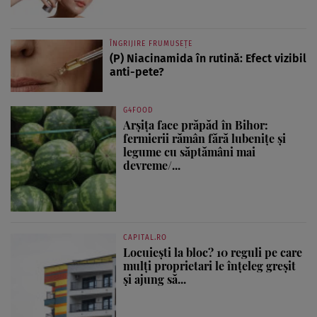
ÎNGRIJIRE FRUMUSEȚE
(P) Niacinamida în rutină: Efect vizibil
anti-pete?
G4FOOD
Arșița face prăpăd în Bihor:
fermierii rămân fără lubenițe și
legume cu săptămâni mai
devreme/...
CAPITAL.RO
Locuiești la bloc? 10 reguli pe care
mulți proprietari le înțeleg greșit
și ajung să...