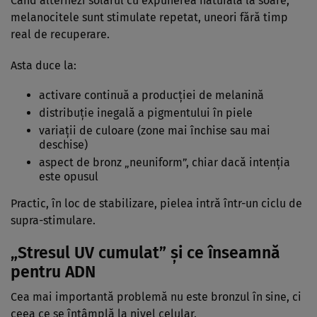
Când alternezi solarul cu expunerea naturală la soare,
melanocitele sunt stimulate repetat, uneori fără timp
real de recuperare.
Asta duce la:
activare continuă a producției de melanină
distribuție inegală a pigmentului în piele
variații de culoare (zone mai închise sau mai
deschise)
aspect de bronz „neuniform”, chiar dacă intenția
este opusul
Practic, în loc de stabilizare, pielea intră într-un ciclu de
supra-stimulare.
„Stresul UV cumulat” și ce înseamnă
pentru ADN
Cea mai importantă problemă nu este bronzul în sine, ci
ceea ce se întâmplă la nivel celular.