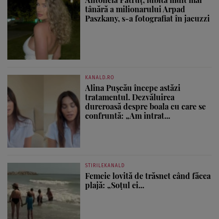
tânără a milionarului Arpad
Paszkany, s-a fotografiat în jacuzzi
KANALD.RO
Alina Pușcău începe astăzi
tratamentul. Dezvăluirea
dureroasă despre boala cu care se
confruntă: „Am intrat...
STIRILEKANALD
Femeie lovită de trăsnet când făcea
plajă: „Soțul ei...