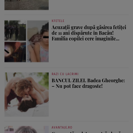
KFETELE
Acuzații grave după găsirea fetiței
de 11 ani dispărute în Bacău!
Familia copilei cere imaginile...
RAZI CU LACRIMI
BANCUL ZILEI. Badea Gheorghe:
– Nu pot face dragoste!
AVANTAJE.RO