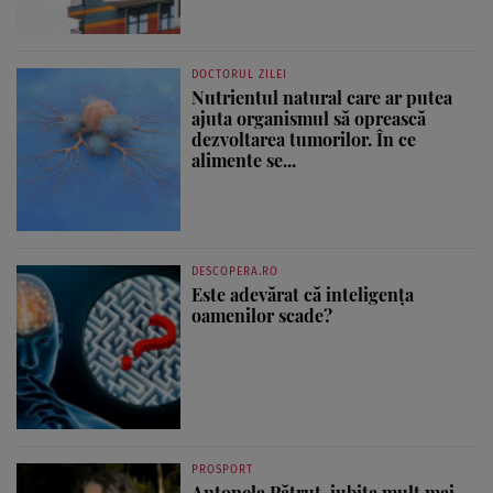
DOCTORUL ZILEI
Nutrientul natural care ar putea
ajuta organismul să oprească
dezvoltarea tumorilor. În ce
alimente se...
DESCOPERA.RO
Este adevărat că inteligența
oamenilor scade?
PROSPORT
Antonela Pătruț, iubita mult mai