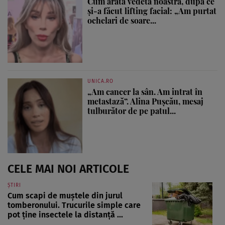
Cum arată vedeta noastră, după ce
și-a făcut lifting facial: „Am purtat
ochelari de soare...
UNICA.RO
„Am cancer la sân. Am intrat în
metastază”. Alina Pușcău, mesaj
tulburător de pe patul...
CELE MAI NOI ARTICOLE
ȘTIRI
Cum scapi de muștele din jurul
tomberonului. Trucurile simple care
pot ține insectele la distanță ...