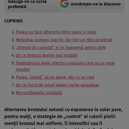
Adaugă-ne ca sursă
Urmărește-ne in Discover
preferată
CUPRINS
Pielea nu face diferența între soare și solar
Melanina: aceeași reacție, dar într-un ritm accelerat
„Stresul UV cumulat” și ce înseamnă pentru ADN
De ce bronzul devine mai instabil
Îmbătrânirea pielii: efectul cumulativ care nu se vede
imediat
Pielea „învață” să se apere, dar cu un cost
De ce riscul de arsuri poate crește paradoxal
Microinflamația invizibilă
Alternarea bronzului natural cu expunerea la solar pare,
pentru mulți, o strategie de „control” al culorii pielii:
menții bronzul mai uniform, îl intensifici sau îl