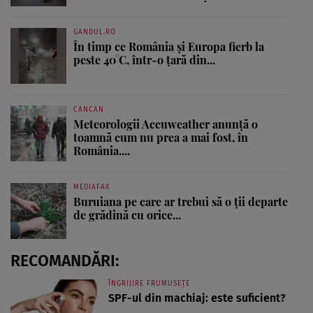
GANDUL.RO
În timp ce România și Europa fierb la
peste 40°C, într-o țară din...
CANCAN
Meteorologii Accuweather anunță o
toamnă cum nu prea a mai fost, în
România....
MEDIAFAX
Buruiana pe care ar trebui să o ții departe
de grădină cu orice...
RECOMANDĂRI:
ÎNGRIJIRE FRUMUSEȚE
SPF-ul din machiaj: este suficient?