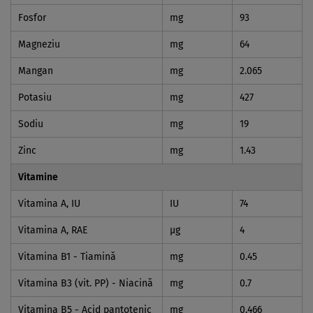
Fosfor
mg
93
Magneziu
mg
64
Mangan
mg
2.065
Potasiu
mg
427
Sodiu
mg
19
Zinc
mg
1.43
Vitamine
Vitamina A, IU
IU
74
Vitamina A, RAE
µg
4
Vitamina B1 - Tiamină
mg
0.45
Vitamina B3 (vit. PP) - Niacină
mg
0.7
Vitamina B5 - Acid pantotenic
mg
0.466