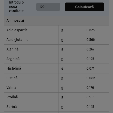
Introdu o
nouă
Calculează
cantitate
Aminoacizi
Acid aspartic
g
0.625
Acid glutamic
g
0.566
Alanină
g
0.267
Arginină
g
0.195
Histidină
g
0.074
Cistină
g
0.086
Valină
g
0.176
Prolină
g
0.185
Serină
g
0.145