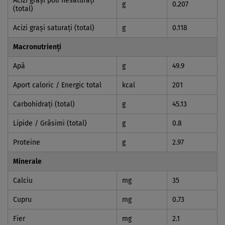
Acizi graşi poli nesaturaţi
g
0.207
(total)
Acizi graşi saturaţi (total)
g
0.118
Macronutrienți
Apă
g
49.9
Aport caloric / Energic total
kcal
201
Carbohidraţi (total)
g
45.13
Lipide / Grăsimi (total)
g
0.8
Proteine
g
2.97
Minerale
Calciu
mg
35
Cupru
mg
0.73
Fier
mg
2.1