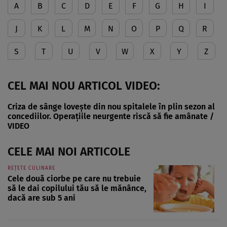
A
B
C
D
E
F
G
H
I
J
K
L
M
N
O
P
Q
R
S
T
U
V
W
X
Y
Z
CEL MAI NOU ARTICOL VIDEO:
Criza de sânge lovește din nou spitalele în plin sezon al
concediilor. Operațiile neurgente riscă să fie amânate /
VIDEO
CELE MAI NOI ARTICOLE
REȚETE CULINARE
Cele două ciorbe pe care nu trebuie
să le dai copilului tău să le mănânce,
dacă are sub 5 ani