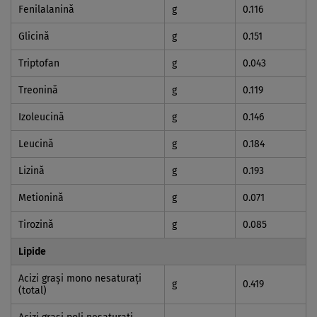
Fenilalanină
g
0.116
Glicină
g
0.151
Triptofan
g
0.043
Treonină
g
0.119
Izoleucină
g
0.146
Leucină
g
0.184
Lizină
g
0.193
Metionină
g
0.071
Tirozină
g
0.085
Lipide
Acizi graşi mono nesaturaţi
g
0.419
(total)