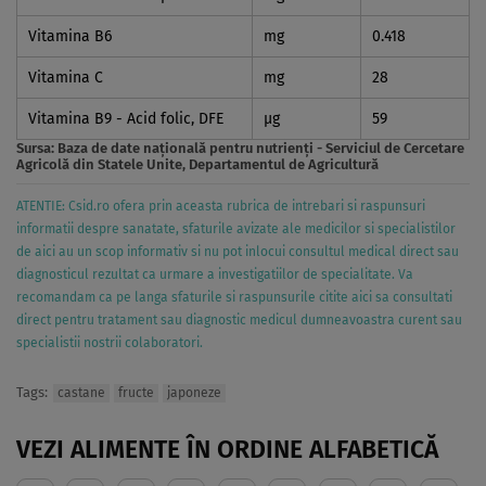
Vitamina B6
mg
0.418
Vitamina C
mg
28
Vitamina B9 - Acid folic, DFE
µg
59
Sursa:
Baza de date naţională pentru nutrienţi - Serviciul de Cercetare
Agricolă din Statele Unite, Departamentul de Agricultură
ATENTIE: Csid.ro ofera prin aceasta rubrica de intrebari si raspunsuri
informatii despre sanatate, sfaturile avizate ale medicilor si specialistilor
de aici au un scop informativ si nu pot inlocui consultul medical direct sau
diagnosticul rezultat ca urmare a investigatiilor de specialitate. Va
recomandam ca pe langa sfaturile si raspunsurile citite aici sa consultati
direct pentru tratament sau diagnostic medicul dumneavoastra curent sau
specialistii nostrii colaboratori.
Tags:
castane
fructe
japoneze
VEZI ALIMENTE ÎN ORDINE ALFABETICĂ