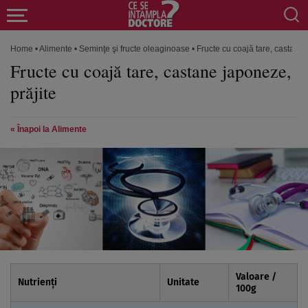
Home
•
Alimente
•
Seminţe şi fructe oleaginoase
•
Fructe cu coajă tare, castane 
Fructe cu coajă tare, castane japoneze,
prăjite
« Înapoi la Alimente
Valoare /
Nutrienți
Unitate
100
g