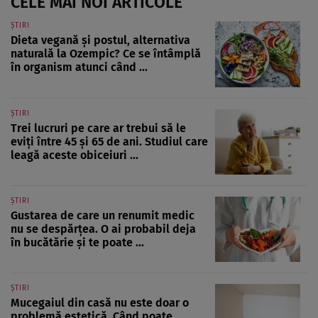
CELE MAI NOI ARTICOLE
ȘTIRI
Dieta vegană și postul, alternativa
naturală la Ozempic? Ce se întâmplă
în organism atunci când ...
ȘTIRI
Trei lucruri pe care ar trebui să le
eviți între 45 și 65 de ani. Studiul care
leagă aceste obiceiuri ...
ȘTIRI
Gustarea de care un renumit medic
nu se despărțea. O ai probabil deja
în bucătărie și te poate ...
ȘTIRI
Mucegaiul din casă nu este doar o
problemă estetică. Când poate