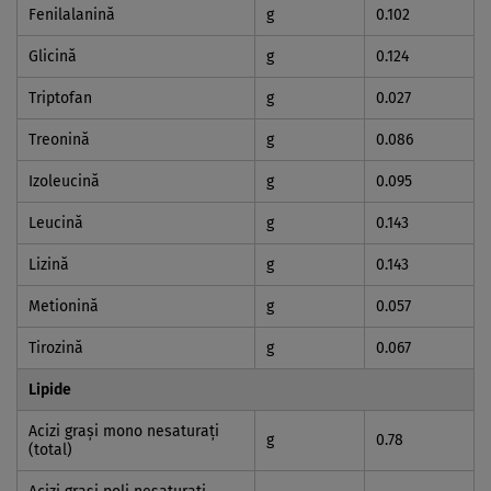
Fenilalanină
g
0.102
Glicină
g
0.124
Triptofan
g
0.027
Treonină
g
0.086
Izoleucină
g
0.095
Leucină
g
0.143
Lizină
g
0.143
Metionină
g
0.057
Tirozină
g
0.067
Lipide
Acizi graşi mono nesaturaţi
g
0.78
(total)