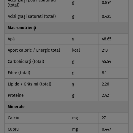
Acizi graşi poli nesaturaţi
g
0.894
(total)
Acizi graşi saturaţi (total)
g
0.425
Macronutrienți
Apă
g
48.65
Aport caloric / Energic total
kcal
213
Carbohidraţi (total)
g
45.54
Fibre (total)
g
8.1
Lipide / Grăsimi (total)
g
2.26
Proteine
g
2.42
Minerale
Calciu
mg
27
Cupru
mg
0.447