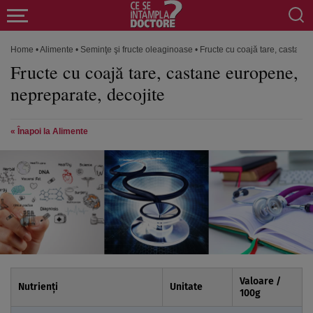
Home
•
Alimente
•
Seminţe şi fructe oleaginoase
•
Fructe cu coajă tare, castane
Fructe cu coajă tare, castane europene,
nepreparate, decojite
« Înapoi la Alimente
Valoare /
Nutrienți
Unitate
100
g