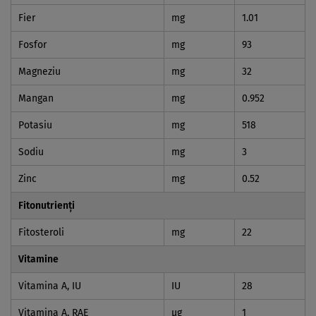
Fier
mg
1.01
Fosfor
mg
93
Magneziu
mg
32
Mangan
mg
0.952
Potasiu
mg
518
Sodiu
mg
3
Zinc
mg
0.52
Fitonutrienți
Fitosteroli
mg
22
Vitamine
Vitamina A, IU
IU
28
Vitamina A, RAE
µg
1