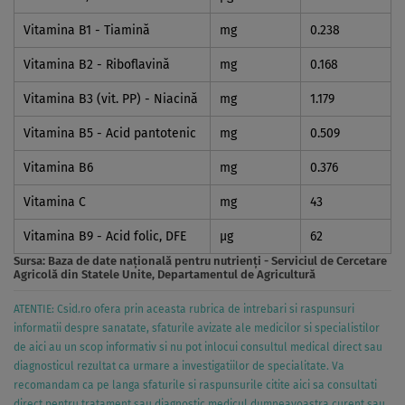
Vitamina B1 - Tiamină
mg
0.238
Vitamina B2 - Riboflavină
mg
0.168
Vitamina B3 (vit. PP) - Niacină
mg
1.179
Vitamina B5 - Acid pantotenic
mg
0.509
Vitamina B6
mg
0.376
Vitamina C
mg
43
Vitamina B9 - Acid folic, DFE
µg
62
Sursa:
Baza de date naţională pentru nutrienţi - Serviciul de Cercetare
Agricolă din Statele Unite, Departamentul de Agricultură
ATENTIE: Csid.ro ofera prin aceasta rubrica de intrebari si raspunsuri
informatii despre sanatate, sfaturile avizate ale medicilor si specialistilor
de aici au un scop informativ si nu pot inlocui consultul medical direct sau
diagnosticul rezultat ca urmare a investigatiilor de specialitate. Va
recomandam ca pe langa sfaturile si raspunsurile citite aici sa consultati
direct pentru tratament sau diagnostic medicul dumneavoastra curent sau