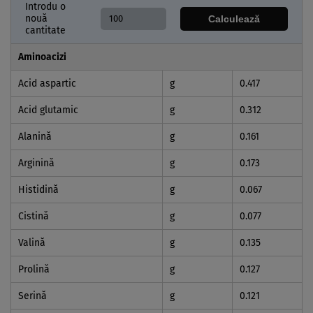
Introdu o
nouă
Calculează
cantitate
Aminoacizi
Acid aspartic
g
0.417
Acid glutamic
g
0.312
Alanină
g
0.161
Arginină
g
0.173
Histidină
g
0.067
Cistină
g
0.077
Valină
g
0.135
Prolină
g
0.127
Serină
g
0.121