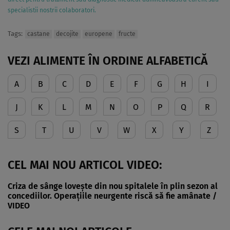
specialistii nostrii colaboratori.
Tags:
castane
decojite
europene
fructe
VEZI ALIMENTE ÎN ORDINE ALFABETICĂ
A
B
C
D
E
F
G
H
I
J
K
L
M
N
O
P
Q
R
S
T
U
V
W
X
Y
Z
CEL MAI NOU ARTICOL VIDEO:
Criza de sânge lovește din nou spitalele în plin sezon al
concediilor. Operațiile neurgente riscă să fie amânate /
VIDEO