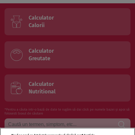
Calculator
Calorii
Calculator
Greutate
Calculator
Nutritional
*Pentru a căuta intr-o bază de date te rugăm să dai click pe numele bazei și apoi să
folosesti boxul de căutare