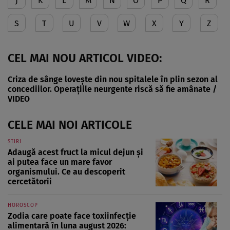
J
K
L
M
N
O
P
Q
R
S
T
U
V
W
X
Y
Z
CEL MAI NOU ARTICOL VIDEO:
Criza de sânge lovește din nou spitalele în plin sezon al
concediilor. Operațiile neurgente riscă să fie amânate /
VIDEO
CELE MAI NOI ARTICOLE
ȘTIRI
Adaugă acest fruct la micul dejun și
ai putea face un mare favor
organismului. Ce au descoperit
cercetătorii
HOROSCOP
Zodia care poate face toxiinfecție
alimentară în luna august 2026: