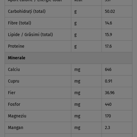
Carbohidraţi (total)
g
50.02
Fibre (total)
g
14.6
Lipide / Grăsimi (total)
g
15.9
Proteine
g
17.6
Minerale
Calciu
mg
646
Cupru
mg
0.91
Fier
mg
36.96
Fosfor
mg
440
Magneziu
mg
170
Mangan
mg
2.3