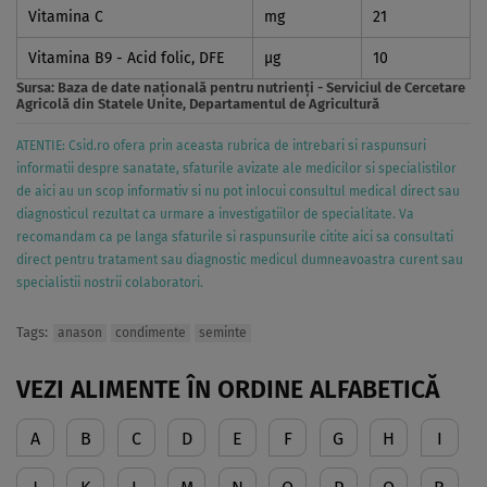
Vitamina C
mg
21
Vitamina B9 - Acid folic, DFE
µg
10
Sursa:
Baza de date naţională pentru nutrienţi - Serviciul de Cercetare
Agricolă din Statele Unite, Departamentul de Agricultură
ATENTIE: Csid.ro ofera prin aceasta rubrica de intrebari si raspunsuri
informatii despre sanatate, sfaturile avizate ale medicilor si specialistilor
de aici au un scop informativ si nu pot inlocui consultul medical direct sau
diagnosticul rezultat ca urmare a investigatiilor de specialitate. Va
recomandam ca pe langa sfaturile si raspunsurile citite aici sa consultati
direct pentru tratament sau diagnostic medicul dumneavoastra curent sau
specialistii nostrii colaboratori.
Tags:
anason
condimente
seminte
VEZI ALIMENTE ÎN ORDINE ALFABETICĂ
A
B
C
D
E
F
G
H
I