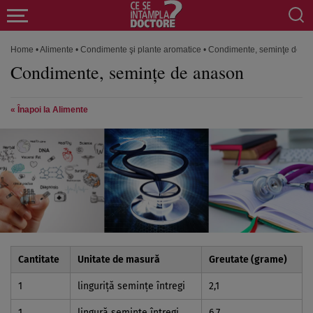
Home
•
Alimente
•
Condimente şi plante aromatice
•
Condimente, seminţe de a
Condimente, seminţe de anason
« Înapoi la Alimente
Cantitate
Unitate de masură
Greutate (grame)
1
linguriţă seminţe întregi
2,1
1
lingură seminţe întregi
6,7