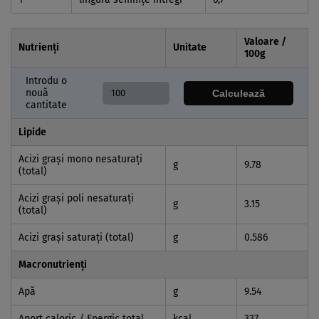
Valoare /
Nutrienți
Unitate
100
g
Introdu o
nouă
Calculează
cantitate
Lipide
Acizi graşi mono nesaturaţi
g
9.78
(total)
Acizi graşi poli nesaturaţi
g
3.15
(total)
Acizi graşi saturaţi (total)
g
0.586
Macronutrienți
Apă
g
9.54
Aport caloric / Energic total
kcal
337