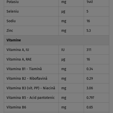
Potasiu
mg
1441
Seleniu
µg
5
Sodiu
mg
16
Zinc
mg
5.3
Vitamine
Vitamina A, IU
IU
311
Vitamina A, RAE
µg
16
Vitamina B1 - Tiamină
mg
0.34
Vitamina B2 - Riboflavină
mg
0.29
Vitamina B3 (vit. PP) - Niacină
mg
3.06
Vitamina B5 - Acid pantotenic
mg
0.797
Vitamina B6
mg
0.65