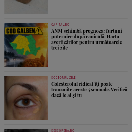
CAPITAL.RO
ANM schimbă prognoza: furtuni
puternice după caniculă. Harta
avertizărilor pentru următoarele
trei zile
DOCTORUL ZILEI
Colesterolul ridicat îți poate
transmite aceste 5 semnale. Verifică
dacă le ai și tu
DESCOPERA.RO