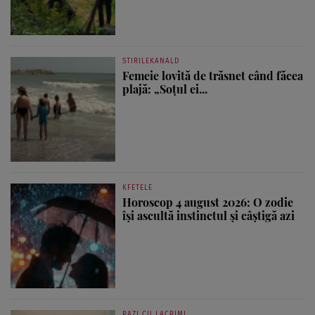
STIRILEKANALD
Femeie lovită de trăsnet când făcea
plajă: „Soțul ei...
KFETELE
Horoscop 4 august 2026: O zodie
își ascultă instinctul și câștigă azi
RAZI CU LACRIMI