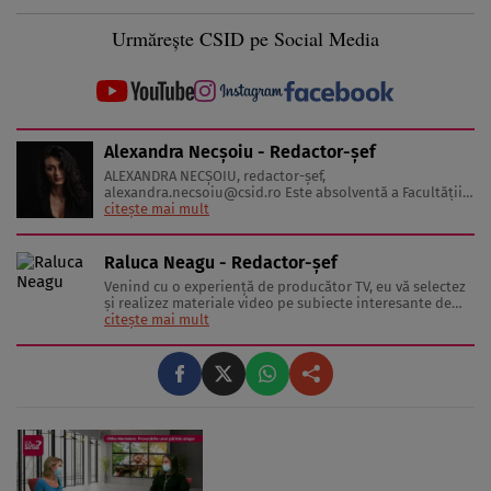
Urmărește CSID pe Social Media
Alexandra Necșoiu - Redactor-șef
ALEXANDRA NECŞOIU, redactor-șef,
alexandra.necsoiu@csid.ro
Este absolventă a Facultăţii
de Jurnalism şi Ştiinţele Comunicării şi deţine o diplomă
citește mai mult
de master în Producţie Multimedia şi Audio-Video.
Iubeşte să scrie şi nu se vede făcând altceva, acesta fiind
visul ei încă de pe ...
Raluca Neagu - Redactor-șef
Venind cu o experienţă de producător TV, eu vă selectez
şi realizez materiale video pe subiecte interesante de
sănătate şi lifestyle, în clipuri video marca “Stiai ca”.
citește mai mult