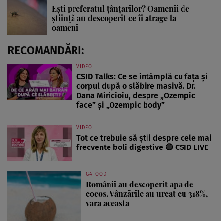
Ești preferatul țânțarilor? Oamenii de
știință au descoperit ce îi atrage la
oameni
RECOMANDĂRI:
VIDEO
CSID Talks: Ce se întâmplă cu fața și
corpul după o slăbire masivă. Dr.
Dana Miricioiu, despre „Ozempic
face” și „Ozempic body”
VIDEO
Tot ce trebuie să știi despre cele mai
frecvente boli digestive 🔴 CSID LIVE
G4FOOD
Românii au descoperit apa de
cocos. Vânzările au urcat cu 318%,
vara aceasta