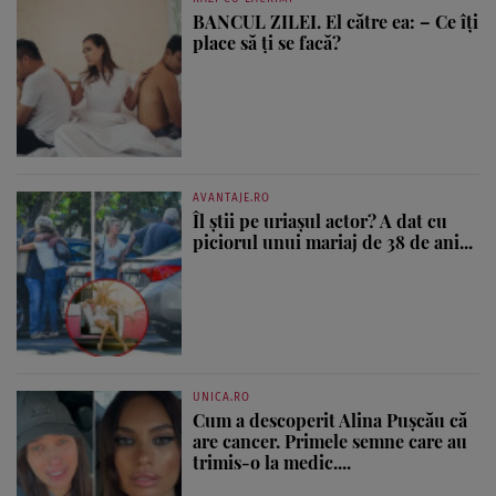
BANCUL ZILEI. El către ea: – Ce îți
place să ți se facă?
AVANTAJE.RO
Îl știi pe uriașul actor? A dat cu
piciorul unui mariaj de 38 de ani...
UNICA.RO
Cum a descoperit Alina Pușcău că
are cancer. Primele semne care au
trimis-o la medic....