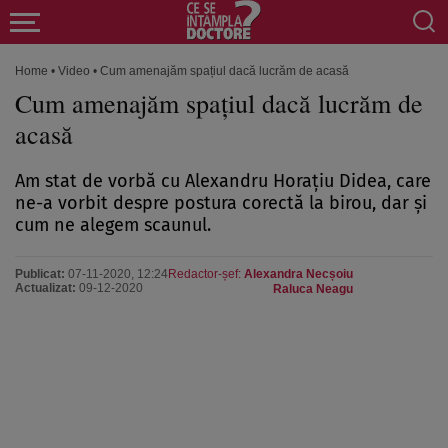
Home
•
Video
•
Cum amenajăm spațiul dacă lucrăm de acasă
Cum amenajăm spațiul dacă lucrăm de
acasă
Am stat de vorbă cu Alexandru Horațiu Didea, care
ne-a vorbit despre postura corectă la birou, dar și
cum ne alegem scaunul.
Publicat:
07-11-2020, 12:24
Redactor-șef:
Alexandra Necșoiu
Actualizat:
09-12-2020
Raluca Neagu