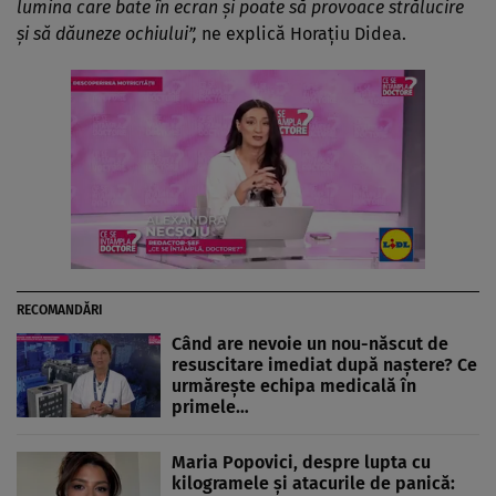
lumina care bate în ecran și poate să provoace strălucire
și să dăuneze ochiului”,
ne explică Horațiu Didea.
RECOMANDĂRI
Când are nevoie un nou-născut de
resuscitare imediat după naștere? Ce
urmărește echipa medicală în
primele…
Maria Popovici, despre lupta cu
kilogramele și atacurile de panică: