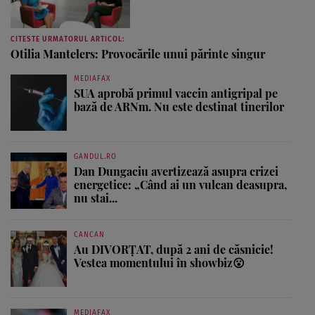
CITESTE URMATORUL ARTICOL:
Otilia Mantelers: Provocările unui părinte singur
MEDIAFAX
SUA aprobă primul vaccin antigripal pe
bază de ARNm. Nu este destinat tinerilor
GANDUL.RO
Dan Dungaciu avertizează asupra crizei
energetice: „Când ai un vulcan deasupra,
nu stai...
CANCAN
Au DIVORȚAT, după 2 ani de căsnicie!
Vestea momentului în showbiz😮
MEDIAFAX