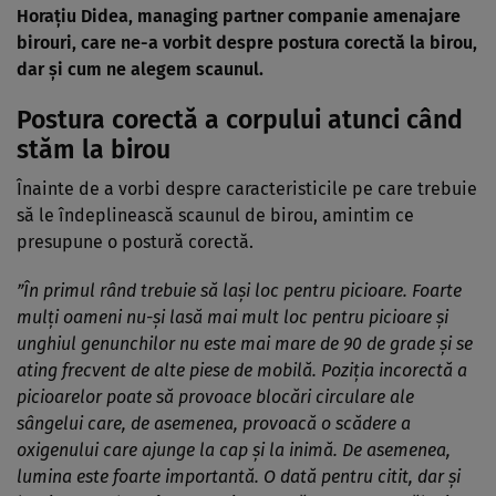
Horațiu Didea, managing partner companie amenajare
birouri, care ne-a vorbit despre postura corectă la birou,
dar și cum ne alegem scaunul.
Postura corectă a corpului atunci când
stăm la birou
Înainte de a vorbi despre caracteristicile pe care trebuie
să le îndeplinească scaunul de birou, amintim ce
presupune o postură corectă.
”În primul rând trebuie să lași loc pentru picioare. Foarte
mulți oameni nu-și lasă mai mult loc pentru picioare și
unghiul genunchilor nu este mai mare de 90 de grade și se
ating frecvent de alte piese de mobilă. Poziția incorectă a
picioarelor poate să provoace blocări circulare ale
sângelui care, de asemenea, provoacă o scădere a
oxigenului care ajunge la cap și la inimă. De asemenea,
lumina este foarte importantă. O dată pentru citit, dar și