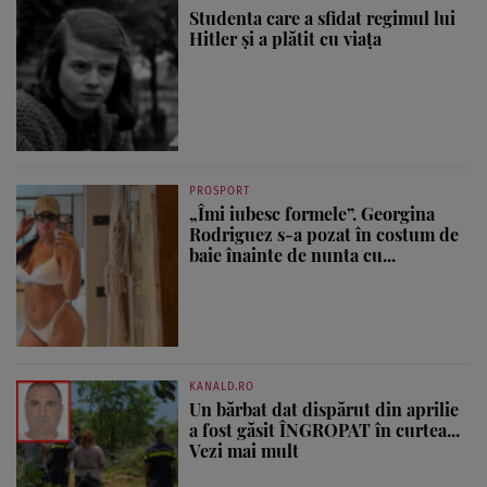
Studenta care a sfidat regimul lui
Hitler și a plătit cu viața
PROSPORT
„Îmi iubesc formele”. Georgina
Rodriguez s-a pozat în costum de
baie înainte de nunta cu...
KANALD.RO
Un bărbat dat dispărut din aprilie
a fost găsit ÎNGROPAT în curtea...
Vezi mai mult