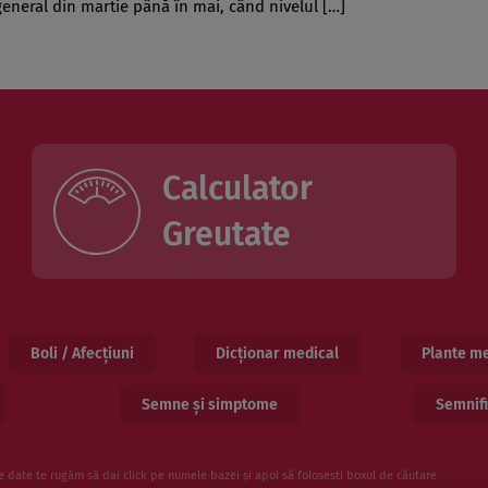
general din martie până în mai, când nivelul […]
Calculator
Greutate
Boli / Afecțiuni
Dicționar medical
Plante me
Semne și simptome
Semnifi
e date te rugăm să dai click pe numele bazei și apoi să folosesti boxul de căutare