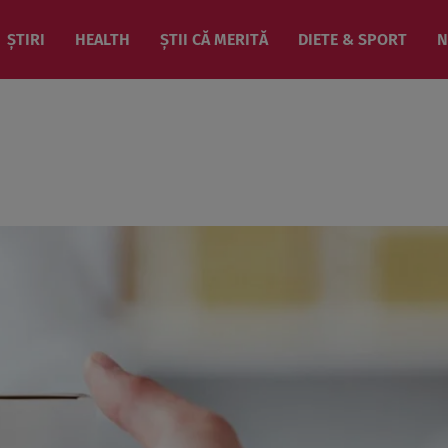
ȘTIRI
HEALTH
ȘTII CĂ MERITĂ
DIETE & SPORT
N