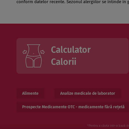
conform datelor recente. Sezonul alergiilor se întinde în 
Calculator
Calorii
Alimente
Analize medicale de laborator
Prospecte Medicamente OTC - medicamente fără rețetă
*Pentru a căuta intr-o bază d