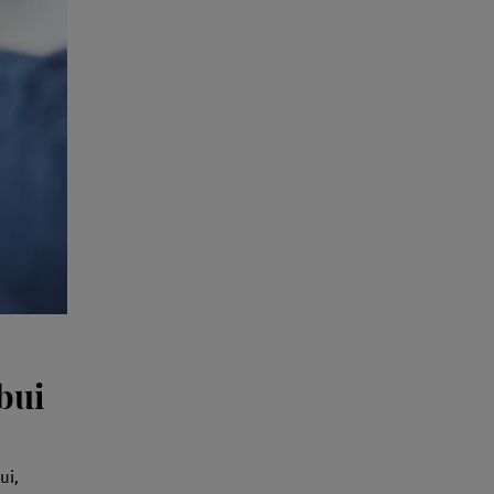
bui
ui,