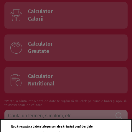
Calculator
Calorii
Calculator
Greutate
Calculator
Nutritional
*Pentru a căuta intr-o bază de date te rugăm să dai click pe numele bazei și apoi să
folosesti boxul de căutare
Nouă ne pasă ca datele tale personale să rămână confidențiale