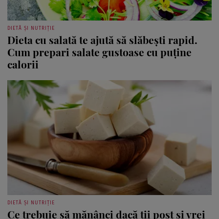
DIETĂ ȘI NUTRIȚIE
Dieta cu salată te ajută să slăbeşti rapid.
Cum prepari salate gustoase cu puține
calorii
DIETĂ ȘI NUTRIȚIE
Ce trebuie să mănânci dacă ții post și vrei