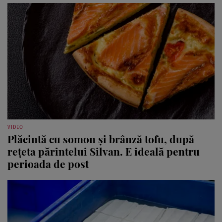
VIDEO
Plăcintă cu somon și brânză tofu, după
rețeta părintelui Silvan. E ideală pentru
perioada de post