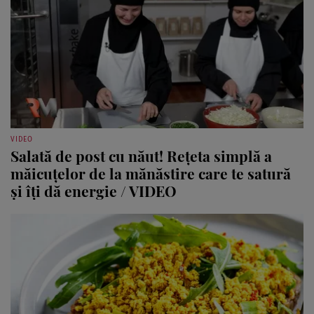
VIDEO
Salată de post cu năut! Rețeta simplă a
măicuțelor de la mănăstire care te satură
și îți dă energie / VIDEO