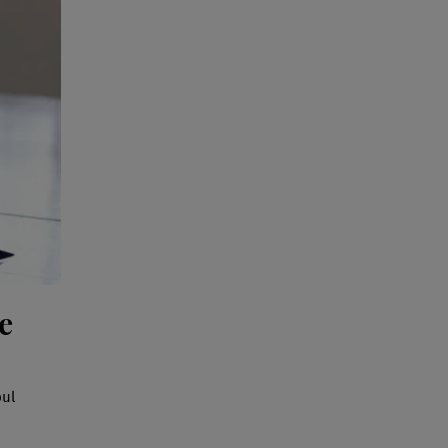
e
pul