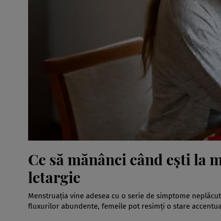
Ce să mănânci când ești la m
letargie
Menstruația vine adesea cu o serie de simptome neplăcute
fluxurilor abundente, femeile pot resimți o stare accentua