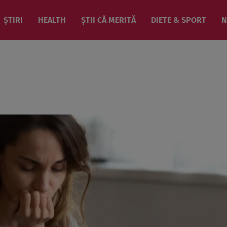
ȘTIRI
HEALTH
ȘTII CĂ MERITĂ
DIETE & SPORT
N