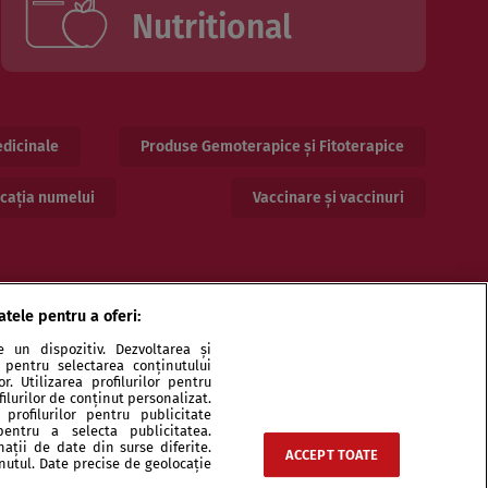
Nutritional
dicinale
Produse Gemoterapice și Fitoterapice
cația numelui
Vaccinare și vaccinuri
atele pentru a oferi:
 un dispozitiv. Dezvoltarea și
or pentru selectarea conținutului
. Utilizarea profilurilor pentru
ilurilor de conținut personalizat.
profilurilor pentru publicitate
pentru a selecta publicitatea.
ri și specialiști
Echipa
Contact
Sitemap
nații de date din surse diferite.
ACCEPT TOATE
inutul. Date precise de geolocație