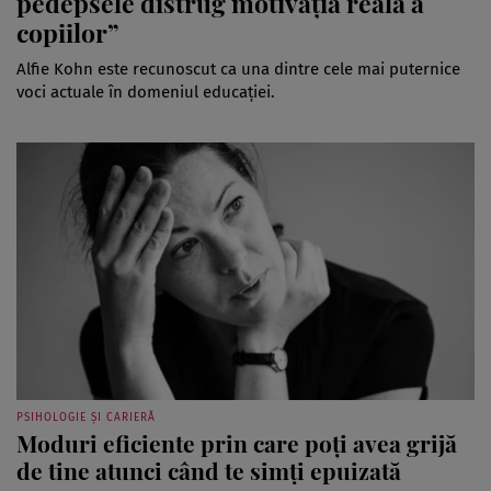
pedepsele distrug motivația reală a
copiilor”
Alfie Kohn este recunoscut ca una dintre cele mai puternice
voci actuale în domeniul educației.
PSIHOLOGIE ȘI CARIERĂ
Moduri eficiente prin care poți avea grijă
de tine atunci când te simți epuizată