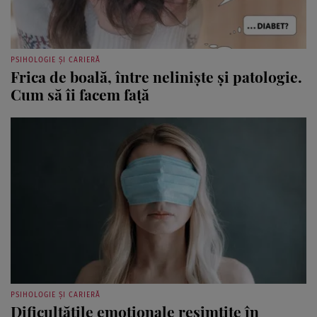
PSIHOLOGIE ȘI CARIERĂ
Frica de boală, între neliniște și patologie.
Cum să îi facem față
PSIHOLOGIE ȘI CARIERĂ
Dificultățile emoționale resimțite în