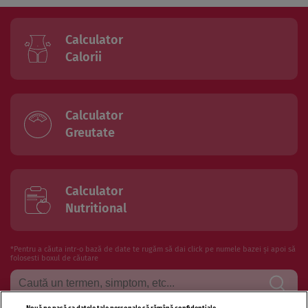
Calculator
Calorii
Calculator
Greutate
Calculator
Nutritional
*Pentru a căuta intr-o bază de date te rugăm să dai click pe numele bazei și apoi să
folosesti boxul de căutare