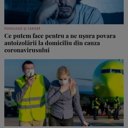
PSIHOLOGIE ȘI CARIERĂ
Ce putem face pentru a ne uşura povara
autoizolării la domiciliu din cauza
coronavirusului