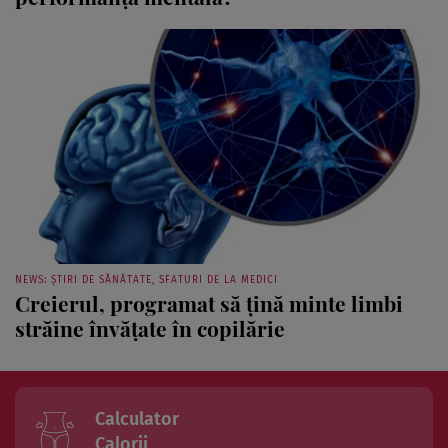
NEWS: ȘTIRI DE SĂNĂTATE, SFATURI DE LA MEDICI
Creierul, programat să ţină minte limbi
străine învăţate în copilărie
Calculator
Calorii