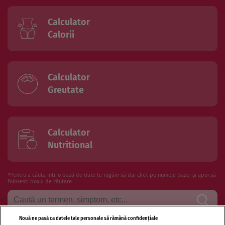
Calculator
Calorii
Calculator
Greutate
Calculator
Nutritional
*Pentru a căuta intr-o bază de date te rugăm să dai click pe numele bazei și apoi să
folosesti boxul de căutare
Nouă ne pasă ca datele tale personale să rămână confidențiale