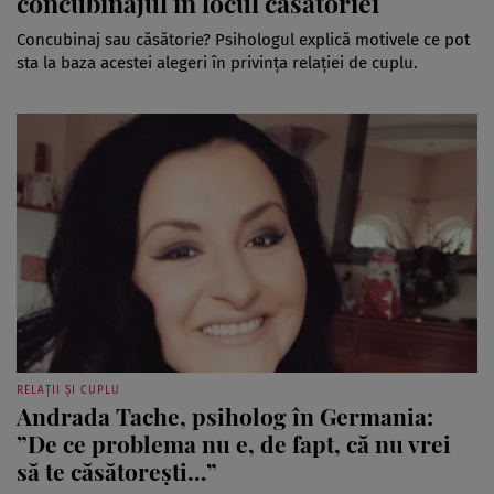
concubinajul în locul căsătoriei
Concubinaj sau căsătorie? Psihologul explică motivele ce pot
sta la baza acestei alegeri în privinţa relaţiei de cuplu.
RELAȚII ȘI CUPLU
Andrada Tache, psiholog în Germania:
”De ce problema nu e, de fapt, că nu vrei
să te căsătorești…”