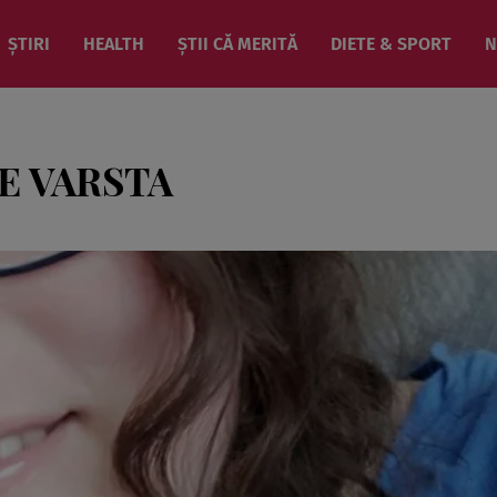
ȘTIRI
HEALTH
ȘTII CĂ MERITĂ
DIETE & SPORT
N
E VARSTA