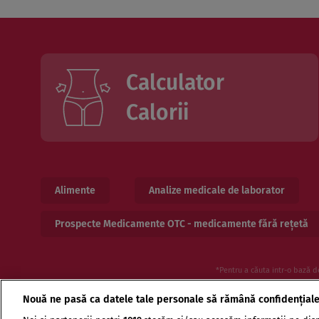
Calculator
Calorii
Alimente
Analize medicale de laborator
Prospecte Medicamente OTC - medicamente fără rețetă
*Pentru a căuta intr-o bază d
Nouă ne pasă ca datele tale personale să rămână confidențial