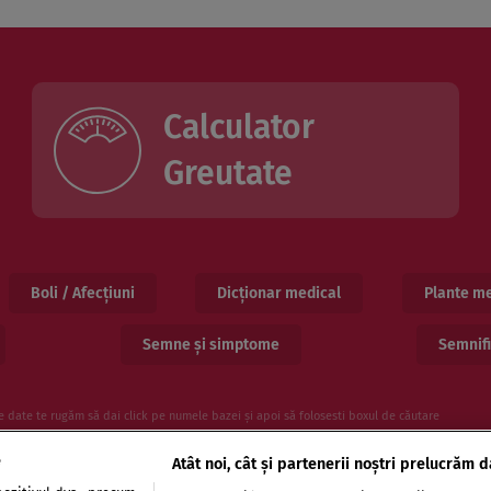
Calculator
Greutate
Boli / Afecțiuni
Dicționar medical
Plante me
Semne și simptome
Semnifi
e date te rugăm să dai click pe numele bazei și apoi să folosesti boxul de căutare
e
Atât noi, cât și partenerii noștri prelucrăm d