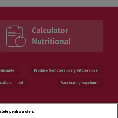
Calculator
Nutritional
dicinale
Produse Gemoterapice și Fitoterapice
cația numelui
Vaccinare și vaccinuri
atele pentru a oferi: