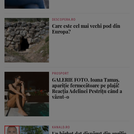
DESCOPERA.RO
Care este cel mai vechi pod din
Europa?
PROSPORT
GALERIE FOTO. Ioana Tamaş,
apariție fermecătoare pe plajă!
Reacția Adelinei Pestrițu când a
văzut-o
KANALD.RO
Un bărbat dat dispărut din aprilie