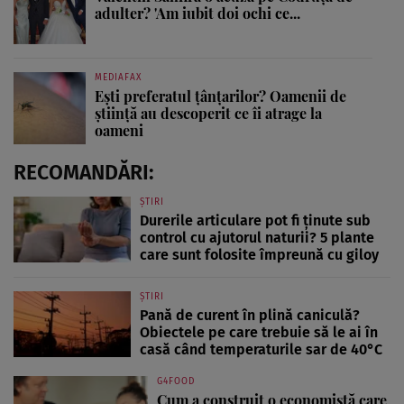
adulter? 'Am iubit doi ochi ce...
MEDIAFAX
Ești preferatul țânțarilor? Oamenii de
știință au descoperit ce îi atrage la
oameni
RECOMANDĂRI:
ȘTIRI
Durerile articulare pot fi ținute sub
control cu ajutorul naturii? 5 plante
care sunt folosite împreună cu giloy
ȘTIRI
Pană de curent în plină caniculă?
Obiectele pe care trebuie să le ai în
casă când temperaturile sar de 40°C
G4FOOD
Cum a construit o economistă care