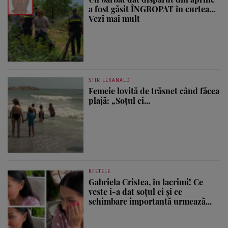
a fost găsit ÎNGROPAT în curtea...
Vezi mai mult
STIRILEKANALD
Femeie lovită de trăsnet când făcea
plajă: „Soțul ei...
KFETELE
Gabriela Cristea, în lacrimi! Ce
veste i-a dat soțul ei și ce
schimbare importantă urmează...