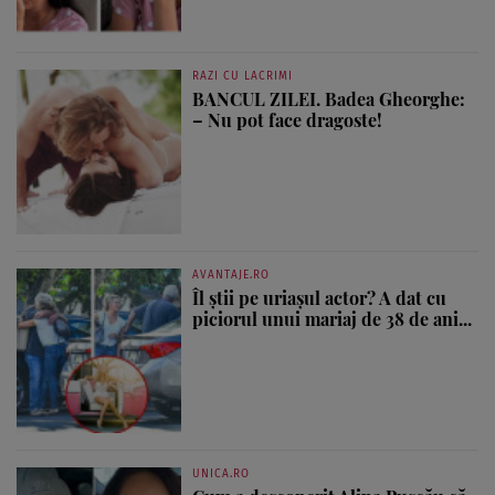
RAZI CU LACRIMI
BANCUL ZILEI. Badea Gheorghe:
– Nu pot face dragoste!
AVANTAJE.RO
Îl știi pe uriașul actor? A dat cu
piciorul unui mariaj de 38 de ani...
UNICA.RO