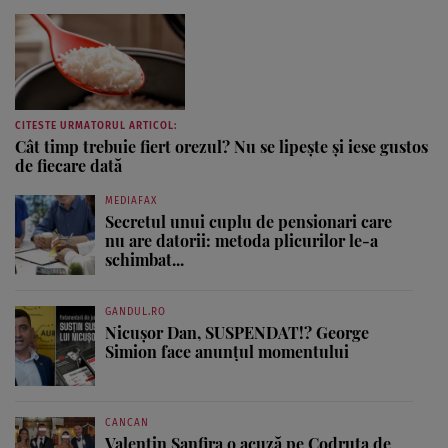
CITESTE URMATORUL ARTICOL:
Cât timp trebuie fiert orezul? Nu se lipește și iese gustos
de fiecare dată
MEDIAFAX
Secretul unui cuplu de pensionari care
nu are datorii: metoda plicurilor le-a
schimbat...
GANDUL.RO
Nicușor Dan, SUSPENDAT!? George
Simion face anunțul momentului
CANCAN
Valentin Sanfira o acuză pe Codruța de