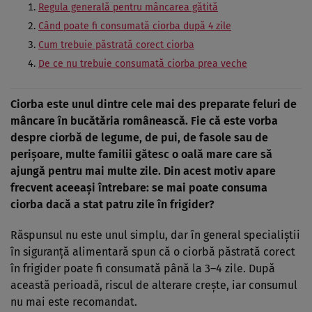
Regula generală pentru mâncarea gătită
Când poate fi consumată ciorba după 4 zile
Cum trebuie păstrată corect ciorba
De ce nu trebuie consumată ciorba prea veche
Ciorba este unul dintre cele mai des preparate feluri de
mâncare în bucătăria românească. Fie că este vorba
despre ciorbă de legume, de pui, de fasole sau de
perișoare, multe familii gătesc o oală mare care să
ajungă pentru mai multe zile. Din acest motiv apare
frecvent aceeași întrebare: se mai poate consuma
ciorba dacă a stat patru zile în frigider?
Răspunsul nu este unul simplu, dar în general specialiștii
în siguranță alimentară spun că o ciorbă păstrată corect
în frigider poate fi consumată până la 3–4 zile. După
această perioadă, riscul de alterare crește, iar consumul
nu mai este recomandat.