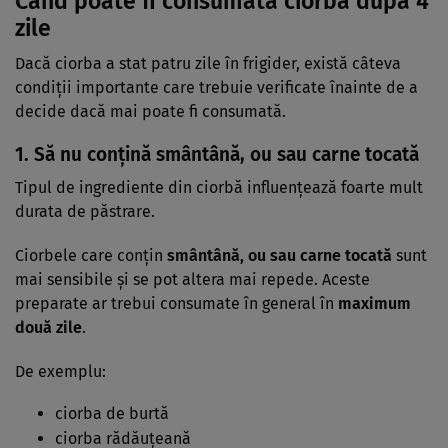
Când poate fi consumată ciorba după 4
zile
Dacă ciorba a stat patru zile în frigider, există câteva
condiții importante care trebuie verificate înainte de a
decide dacă mai poate fi consumată.
1. Să nu conțină smântână, ou sau carne tocată
Tipul de ingrediente din ciorbă influențează foarte mult
durata de păstrare.
Ciorbele care conțin
smântână, ou sau carne tocată
sunt
mai sensibile și se pot altera mai repede. Aceste
preparate ar trebui consumate în general în
maximum
două zile
.
De exemplu:
ciorba de burtă
ciorba rădăuțeană