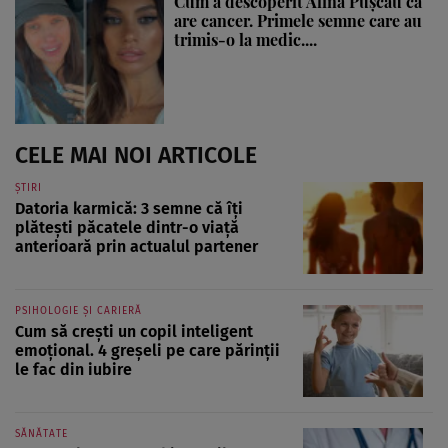
Cum a descoperit Alina Pușcău că
are cancer. Primele semne care au
trimis-o la medic....
CELE MAI NOI ARTICOLE
ȘTIRI
Datoria karmică: 3 semne că îți
plătești păcatele dintr-o viață
anterioară prin actualul partener
PSIHOLOGIE ȘI CARIERĂ
Cum să crești un copil inteligent
emoțional. 4 greșeli pe care părinții
le fac din iubire
SĂNĂTATE