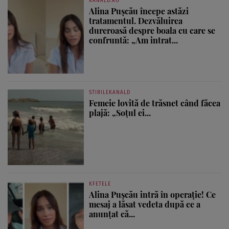
KANALD.RO
Alina Pușcău începe astăzi
tratamentul. Dezvăluirea
dureroasă despre boala cu care se
confruntă: „Am intrat...
STIRILEKANALD
Femeie lovită de trăsnet când făcea
plajă: „Soțul ei...
KFETELE
Alina Pușcău intră în operație! Ce
mesaj a lăsat vedeta după ce a
anunțat că...