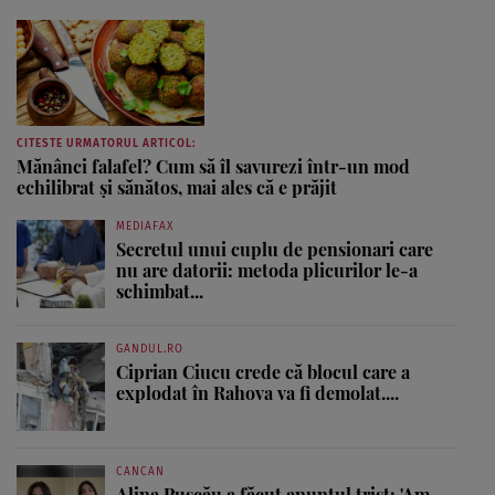
CITESTE URMATORUL ARTICOL:
Mănânci falafel? Cum să îl savurezi într-un mod
echilibrat și sănătos, mai ales că e prăjit
MEDIAFAX
Secretul unui cuplu de pensionari care
nu are datorii: metoda plicurilor le-a
schimbat...
GANDUL.RO
Ciprian Ciucu crede că blocul care a
explodat în Rahova va fi demolat....
CANCAN
Alina Pușcău a făcut anunțul trist: 'Am