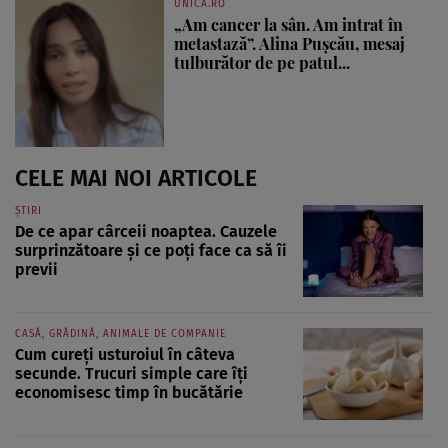
UNICA.RO
„Am cancer la sân. Am intrat în
metastază”. Alina Pușcău, mesaj
tulburător de pe patul...
CELE MAI NOI ARTICOLE
ȘTIRI
De ce apar cârceii noaptea. Cauzele
surprinzătoare și ce poți face ca să îi
previi
CASĂ, GRĂDINĂ, ANIMALE DE COMPANIE
Cum cureți usturoiul în câteva
secunde. Trucuri simple care îți
economisesc timp în bucătărie