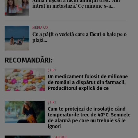
intrat în metastază.' Ce minune s-a...
MEDIAFAX
Ce a pățit o vedetă care a făcut o baie pe o
plajă...
RECOMANDĂRI:
ȘTIRI
Un medicament folosit de milioane
de români a dispărut din farmacii.
Producătorul explică de ce
ȘTIRI
Cum te protejezi de insolație când
temperaturile trec de 40°C. Semnele
de alarmă pe care nu trebuie să le
ignori
G4FOOD