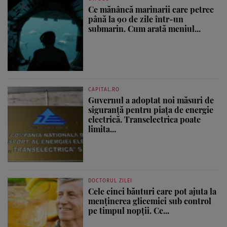
Ce mănâncă marinarii care petrec
până la 90 de zile într-un
submarin. Cum arată meniul...
CAPITAL.RO
Guvernul a adoptat noi măsuri de
siguranță pentru piața de energie
electrică. Transelectrica poate
limita...
DOCTORUL ZILEI
Cele cinci băuturi care pot ajuta la
menținerea glicemiei sub control
pe timpul nopții. Ce...