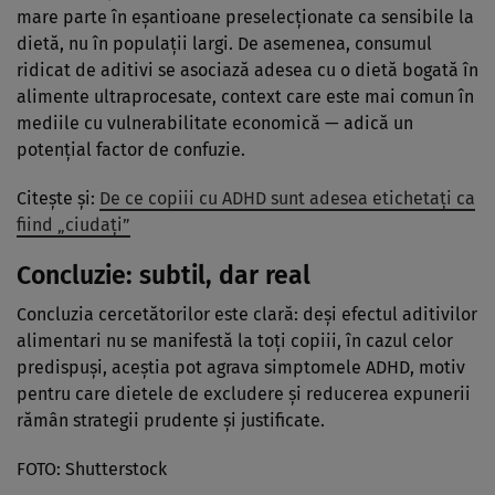
mare parte în eșantioane preselecționate ca sensibile la
dietă, nu în populații largi. De asemenea, consumul
ridicat de aditivi se asociază adesea cu o dietă bogată în
alimente ultraprocesate, context care este mai comun în
mediile cu vulnerabilitate economică — adică un
potențial factor de confuzie.
Citește și:
De ce copiii cu ADHD sunt adesea etichetați ca
fiind „ciudați”
Concluzie: subtil, dar real
Concluzia cercetătorilor este clară: deși efectul aditivilor
alimentari nu se manifestă la toți copiii, în cazul celor
predispuși, aceștia pot agrava simptomele ADHD, motiv
pentru care dietele de excludere și reducerea expunerii
rămân strategii prudente și justificate.
FOTO: Shutterstock