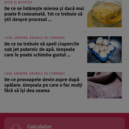
DIETĂ ȘI NUTRIȚIE
De ce se întărește mierea și dacă mai
poate fi consumată. Tot ce trebuie să
știi despre procesul ...
CASĂ, GRĂDINĂ, ANIMALE DE COMPANIE
De ce nu trebuie să speli ciupercile
sub jet puternic de apă. Greșeala
care le poate schimba gustul ...
CASĂ, GRĂDINĂ, ANIMALE DE COMPANIE
De ce prosoapele devin aspre după
spălare. Greșeala pe care o fac mulți
fără să își dea seama
Calculator