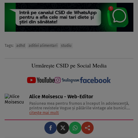
Tags:
adhd
aditivi alimentari
studiu
Urmărește CSID pe Social Media
Alice Moisescu - Web-Editor
Pasiunea mea pentru frumos a început în adolescență,
printre revistele Vogue și pălăriile vintage ale bunicii.
Astăzi, am transformat acea fascinație într-o misiune:
citește mai mult
aceea de a te ajuta să-ți găsești propriul stil și să trăiești
frumos. Pentru a înțelege secretele din spatele hainelor,
...