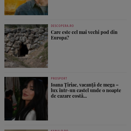
DESCOPERA.RO
Care este cel mai vechi pod din
Europa?
PROSPORT
Ioana Țiriac, vacanță de mega –
lux într-un castel unde o noapte
de cazare costă...