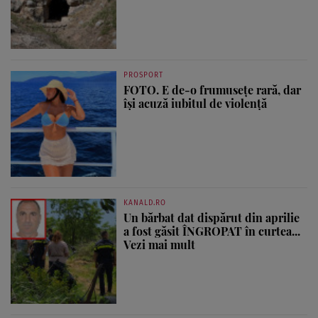
PROSPORT
FOTO. E de-o frumusețe rară, dar
își acuză iubitul de violență
KANALD.RO
Un bărbat dat dispărut din aprilie
a fost găsit ÎNGROPAT în curtea...
Vezi mai mult