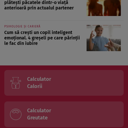
plătești păcatele dintr-o viață
anterioară prin actualul partener
PSIHOLOGIE ȘI CARIERĂ
Cum să crești un copil inteligent
emoțional. 4 greșeli pe care părinții
le fac din iubire
Calculator
Calorii
Calculator
Greutate