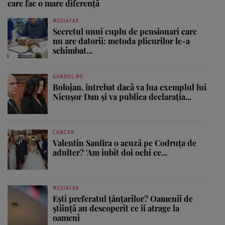
care fac o mare diferență
MEDIAFAX
Secretul unui cuplu de pensionari care
nu are datorii: metoda plicurilor le-a
schimbat...
GANDUL.RO
Bolojan, întrebat dacă va lua exemplul lui
Nicușor Dan și va publica declarația...
CANCAN
Valentin Sanfira o acuză pe Codruța de
adulter? 'Am iubit doi ochi ce...
MEDIAFAX
Ești preferatul țânțarilor? Oamenii de
știință au descoperit ce îi atrage la
oameni