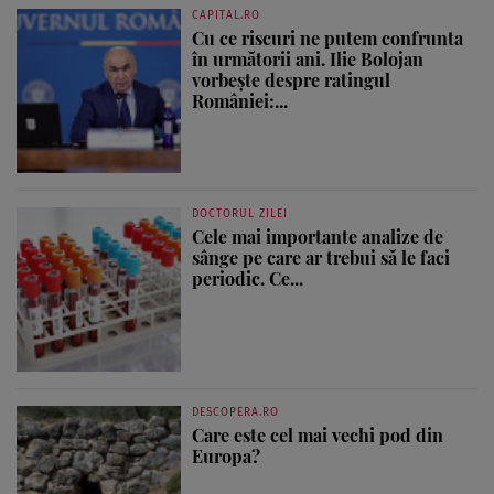
CAPITAL.RO
Cu ce riscuri ne putem confrunta
în următorii ani. Ilie Bolojan
vorbește despre ratingul
României:...
DOCTORUL ZILEI
Cele mai importante analize de
sânge pe care ar trebui să le faci
periodic. Ce...
DESCOPERA.RO
Care este cel mai vechi pod din
Europa?