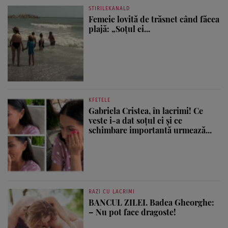
STIRILEKANALD
Femeie lovită de trăsnet când făcea
plajă: „Soțul ei...
KFETELE
Gabriela Cristea, în lacrimi! Ce
veste i-a dat soțul ei și ce
schimbare importantă urmează...
RAZI CU LACRIMI
BANCUL ZILEI. Badea Gheorghe:
– Nu pot face dragoste!