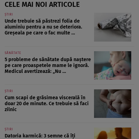
CELE MAI NOI ARTICOLE
ȘTIRI
Unde trebuie să păstrezi folia de
aluminiu pentru a nu se deteriora.
Greșeala pe care o fac multe ...
SĂNĂTATE
5 probleme de sănătate după naștere
pe care proaspetele mame le ignoră.
Medicul avertizează: „Nu ...
ȘTIRI
Cum scapi de grăsimea viscerală în
doar 20 de minute. Ce trebuie să faci
zilnic
ȘTIRI
Datoria karmică: 3 semne că îți