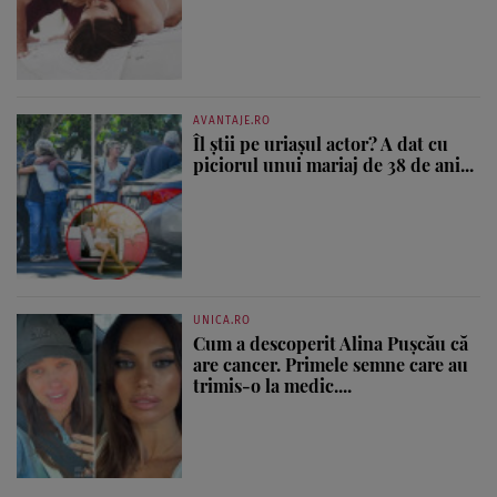
AVANTAJE.RO
Îl știi pe uriașul actor? A dat cu
piciorul unui mariaj de 38 de ani...
UNICA.RO
Cum a descoperit Alina Pușcău că
are cancer. Primele semne care au
trimis-o la medic....