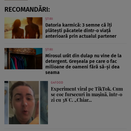
RECOMANDĂRI:
ȘTIRI
Datoria karmică: 3 semne că îți
plătești păcatele dintr-o viață
anterioară prin actualul partener
ȘTIRI
Mirosul urât din dulap nu vine de la
detergent. Greșeala pe care o fac
milioane de oameni fără să-și dea
seama
G4FOOD
Experiment viral pe TikTok. Cum
se coc fursecuri în mașină, într-o
zi cu 38°C. „Chiar...