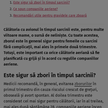
Este sigur să zbori în timpul sarcinii?
Ce spun companiile aeriene?
Recomandări utile pentru gravidele care zboară
Călătoria cu avionul în timpul sarcinii este, pentru multe
viitoare mame, o sursă de neliniște. Cu toate acestea,
zborul este în general sigur pentru femeile cu sarcini
fără complicații, mai ales în primele două trimestre.
Totuși, este important ca orice călătorie aeriană să fie
planificată cu grijă și în acord cu regulile companiilor
aeriene.
Este sigur să zbori în timpul sarcinii?
Medicii recomandă, în general, evitarea
zborurilor
în
primul trimestru din cauza riscului crescut de grețuri,
oboseală și avort spontan. Al doilea trimestru este
considerat cel mai sigur pentru călătorii, iar în al treilea,
mai ales după săptămâna 28, companiile aeriene încep