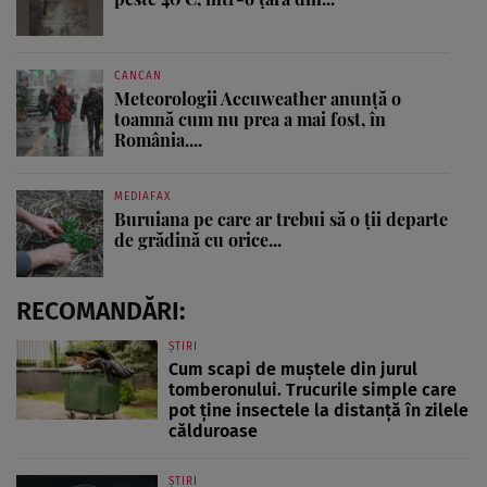
CANCAN
Meteorologii Accuweather anunță o
toamnă cum nu prea a mai fost, în
România....
MEDIAFAX
Buruiana pe care ar trebui să o ții departe
de grădină cu orice...
RECOMANDĂRI:
ȘTIRI
Cum scapi de muștele din jurul
tomberonului. Trucurile simple care
pot ține insectele la distanță în zilele
călduroase
ȘTIRI