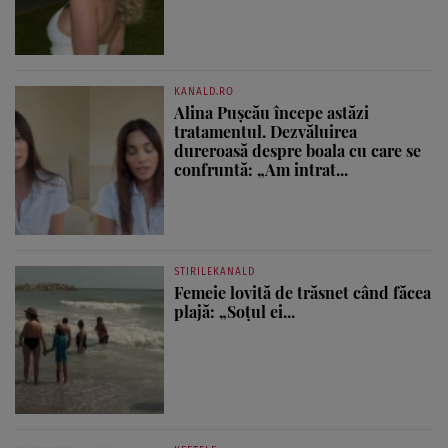
KANALD.RO
Alina Pușcău începe astăzi
tratamentul. Dezvăluirea
dureroasă despre boala cu care se
confruntă: „Am intrat...
STIRILEKANALD
Femeie lovită de trăsnet când făcea
plajă: „Soțul ei...