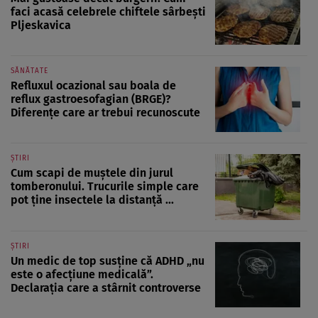
faci acasă celebrele chiftele sârbești
Pljeskavica
SĂNĂTATE
Refluxul ocazional sau boala de
reflux gastroesofagian (BRGE)?
Diferențe care ar trebui recunoscute
ȘTIRI
Cum scapi de muștele din jurul
tomberonului. Trucurile simple care
pot ține insectele la distanță ...
ȘTIRI
Un medic de top susține că ADHD „nu
este o afecțiune medicală”.
Declarația care a stârnit controverse