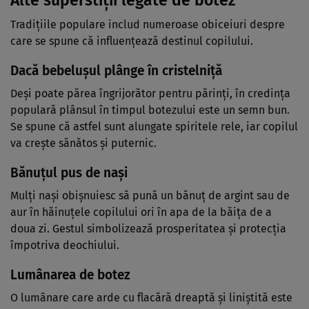
Tradițiile populare includ numeroase obiceiuri despre
care se spune că influențează destinul copilului.
Dacă bebelușul plânge în cristelniță
Deși poate părea îngrijorător pentru părinți, în credința
populară plânsul în timpul botezului este un semn bun.
Se spune că astfel sunt alungate spiritele rele, iar copilul
va crește sănătos și puternic.
Bănuțul pus de nași
Mulți nași obișnuiesc să pună un bănuț de argint sau de
aur în hăinuțele copilului ori în apa de la băița de a
doua zi. Gestul simbolizează prosperitatea și protecția
împotriva deochiului.
Lumânarea de botez
O lumânare care arde cu flacără dreaptă și liniștită este