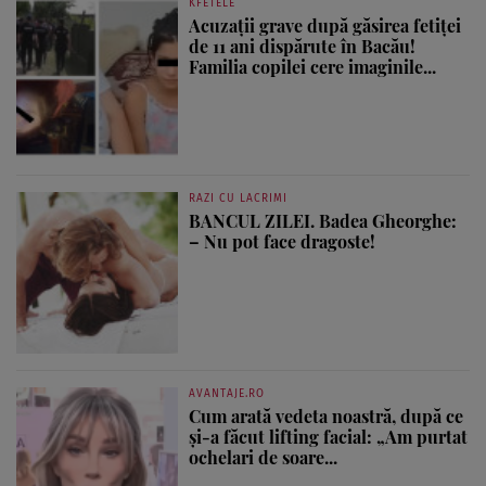
KFETELE
Acuzații grave după găsirea fetiței
de 11 ani dispărute în Bacău!
Familia copilei cere imaginile...
RAZI CU LACRIMI
BANCUL ZILEI. Badea Gheorghe:
– Nu pot face dragoste!
AVANTAJE.RO
Cum arată vedeta noastră, după ce
și-a făcut lifting facial: „Am purtat
ochelari de soare...