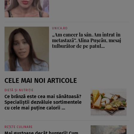
UNICA.RO
„Am cancer la sân. Am intrat în
metastază”. Alina Pușcău, mesaj
tulburător de pe patul...
CELE MAI NOI ARTICOLE
DIETĂ ȘI NUTRIȚIE
Ce brânză este cea mai sănătoasă?
Specialiștii dezvăluie sortimentele
cu cele mai puține calorii ...
REȚETE CULINARE
Mai gustoase decât burgerii! Cum