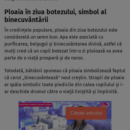
Ploaia în ziua botezului, simbol al
binecuvântării
În credințele populare, ploaia din ziua botezului este
considerată un semn bun. Apa este asociată cu
purificarea, belșugul și binecuvântarea divină, astfel că
mulți cred că un copil botezat într-o zi ploioasă va avea
parte de o viață prosperă și de noroc.
Totodată, bătrânii spuneau că ploaia simbolizează faptul
că cerul „binecuvântează” noul creștin. Stropii de ploaie
ar spăla simbolic toate piedicile din calea copilului și i-
ar deschide drumul către o viață liniștită și împlinită.
Citește articolul