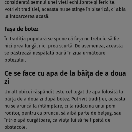
considerată semnul unei vieți echilibrate și fericite.
Potrivit tradiției, aceasta nu se stinge în biserică, ci abia
la întoarcerea acasă.
Fașa de botez
În tradiția populară se spune că fașa nu trebuie să fie
nici prea lungă, nici prea scurtă. De asemenea, aceasta
se păstrează nespălată până în ziua următoare
botezului.
Ce se face cu apa de la băița de a doua
zi
Un alt obicei răspândit este cel legat de apa folosită la
băița de a doua zi după botez. Potrivit tradiției, aceasta
nu se aruncă la întâmplare, ci la rădăcina unui pom
roditor, pentru ca pruncul să aibă parte de belșug, sau
într-o apă curgătoare, ca viața lui să fie lipsită de
obstacole.