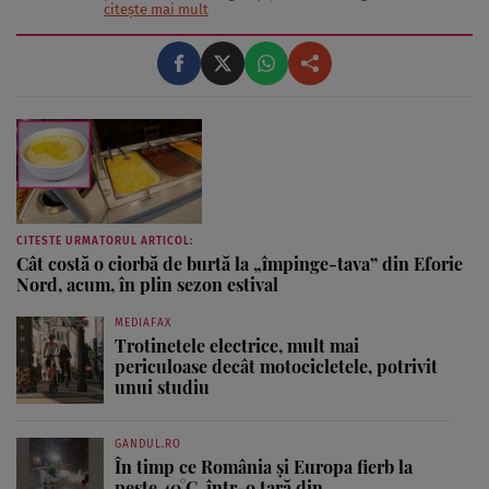
Astăzi, am transformat acea fascinație într-o misiune:
citește mai mult
aceea de a te ajuta să-ți găsești propriul stil și să trăiești
frumos. Pentru a înțelege secretele din spatele hainelor,
...
CITESTE URMATORUL ARTICOL:
Cât costă o ciorbă de burtă la „împinge-tava” din Eforie
Nord, acum, în plin sezon estival
MEDIAFAX
Trotinetele electrice, mult mai
periculoase decât motocicletele, potrivit
unui studiu
GANDUL.RO
În timp ce România și Europa fierb la
peste 40°C, într-o țară din...