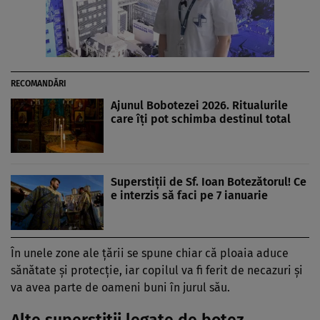
RECOMANDĂRI
Ajunul Bobotezei 2026. Ritualurile
care îți pot schimba destinul total
Superstiții de Sf. Ioan Botezătorul! Ce
e interzis să faci pe 7 ianuarie
În unele zone ale țării se spune chiar că ploaia aduce
sănătate și protecție, iar copilul va fi ferit de necazuri și
va avea parte de oameni buni în jurul său.
Alte superstiții legate de botez