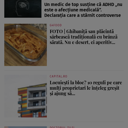
Un medic de top susține că ADHD „nu
este o afecțiune medicală”.
Declarația care a stârnit controverse
G4FOOD
FOTO | Ghibaniță sau plăcintă
sârbească tradițională cu brânză
sărată. Nu e desert, ci aperitiv...
CAPITAL.RO
Locuiești la bloc? 10 reguli pe care
mulți proprietari le înțeleg greșit
și ajung să...