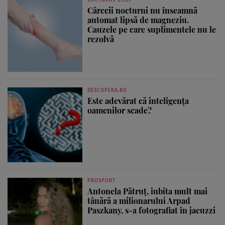
DOCTORUL ZILEI
Cârceii nocturni nu înseamnă
automat lipsă de magneziu.
Cauzele pe care suplimentele nu le
rezolvă
DESCOPERA.RO
Este adevărat că inteligența
oamenilor scade?
PROSPORT
Antonela Pătruț, iubita mult mai
tânără a milionarului Arpad
Paszkany, s-a fotografiat în jacuzzi