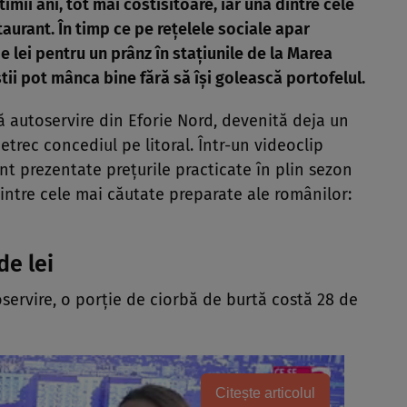
timii ani, tot mai costisitoare, iar una dintre cele
taurant. În timp ce pe rețelele sociale apar
e lei pentru un prânz în stațiunile de la Marea
știi pot mânca bine fără să își golească portofelul.
autoservire din Eforie Nord, devenită deja un
etrec concediul pe litoral. Într-un videoclip
nt prezentate prețurile practicate în plin sezon
dintre cele mai căutate preparate ale românilor:
de lei
oservire, o porție de ciorbă de burtă costă 28 de
Citește articolul