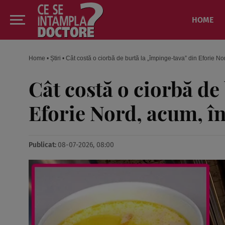
HOME
Home
•
Știri
•
Cât costă o ciorbă de burtă la „împinge-tava” din Eforie Nor
Cât costă o ciorbă de
Eforie Nord, acum, în
Publicat:
08-07-2026, 08:00