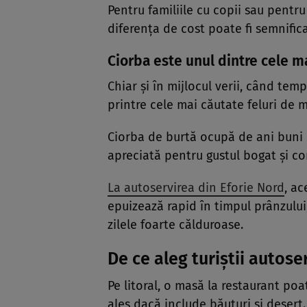
Pentru familiile cu copii sau pentru 
diferența de cost poate fi semnifica
Ciorba este unul dintre cele 
Chiar și în mijlocul verii, când temp
printre cele mai căutate feluri de 
Ciorba de burtă ocupă de ani buni u
apreciată pentru gustul bogat și co
La autoservirea din Eforie Nord
, ac
epuizează rapid în timpul prânzului,
zilele foarte călduroase.
De ce aleg turiștii autoser
Pe litoral, o masă la restaurant po
ales dacă include băuturi și desert.