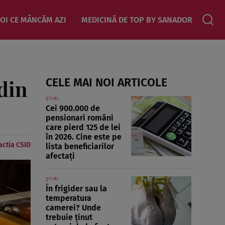
OI CE MÂNCĂM AZI
MEDICINĂ DE TOP BY SANADOR
 din
CELE MAI NOI ARTICOLE
ȘTIRI
Cei 900.000 de
pensionari români
care pierd 125 de lei
în 2026. Cine este pe
ctia CSID
lista beneficiarilor
afectați
ȘTIRI
În frigider sau la
temperatura
camerei? Unde
trebuie ținut