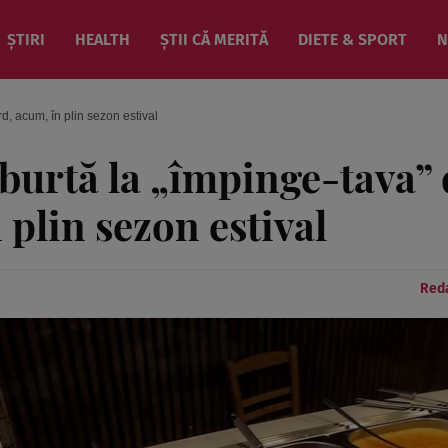
ȘTIRI
HEALTH
ȘTII CĂ MERITĂ
DIETE & SPORT
N
d, acum, în plin sezon estival
 burtă la „împinge-tava”
 plin sezon estival
Reda