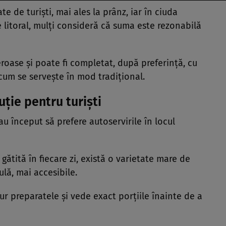
e de turiști, mai ales la prânz, iar în ciuda
e litoral, mulți consideră că suma este rezonabilă
eroase și poate fi completat, după preferință, cu
 cum se servește în mod tradițional.
ție pentru turiști
 au început să prefere autoservirile în locul
ătită în fiecare zi, există o varietate mare de
ulă, mai accesibile.
gur preparatele și vede exact porțiile înainte de a