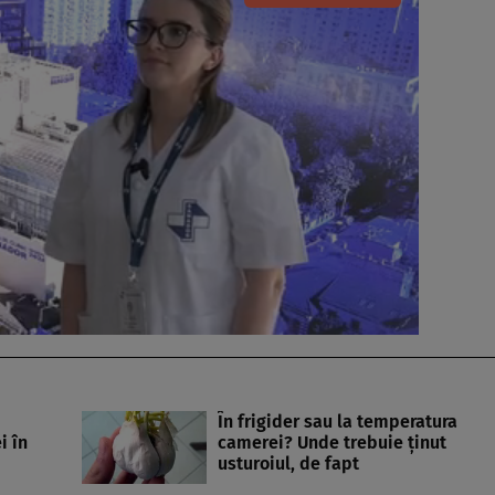
În frigider sau la temperatura
i în
camerei? Unde trebuie ținut
usturoiul, de fapt