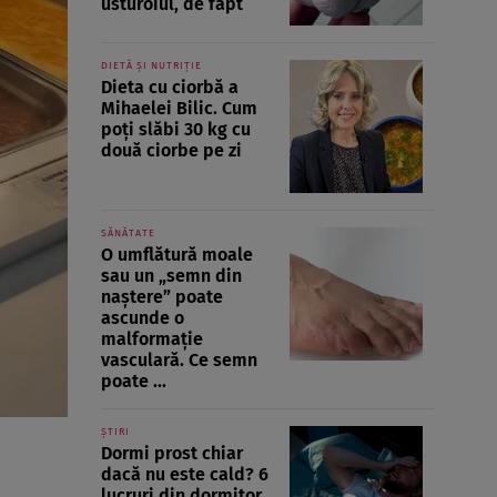
usturoiul, de fapt
DIETĂ ȘI NUTRIȚIE
Dieta cu ciorbă a
Mihaelei Bilic. Cum
poți slăbi 30 kg cu
două ciorbe pe zi
SĂNĂTATE
O umflătură moale
sau un „semn din
naștere” poate
ascunde o
malformație
vasculară. Ce semn
poate ...
ȘTIRI
Dormi prost chiar
dacă nu este cald? 6
lucruri din dormitor