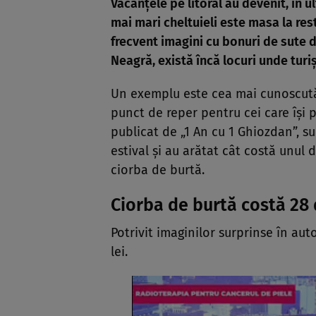
Vacanțele pe litoral au devenit, în ul
mai mari cheltuieli este masa la res
frecvent imagini cu bonuri de sute d
Neagră, există încă locuri unde turi
Un exemplu este cea mai cunoscută 
punct de reper pentru cei care își p
publicat de „1 An cu 1 Ghiozdan”, su
estival și au arătat cât costă unul 
ciorba de burtă.
Ciorba de burtă costă 28 
Potrivit imaginilor surprinse în aut
lei.