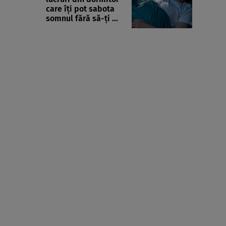
care îți pot sabota
somnul fără să-ți ...