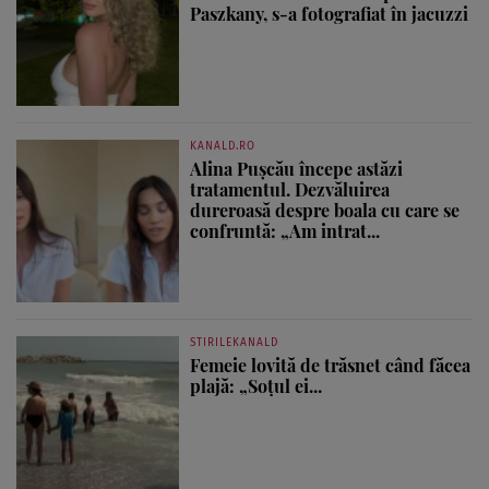
Paszkany, s-a fotografiat în jacuzzi
KANALD.RO
Alina Pușcău începe astăzi
tratamentul. Dezvăluirea
dureroasă despre boala cu care se
confruntă: „Am intrat...
STIRILEKANALD
Femeie lovită de trăsnet când făcea
plajă: „Soțul ei...