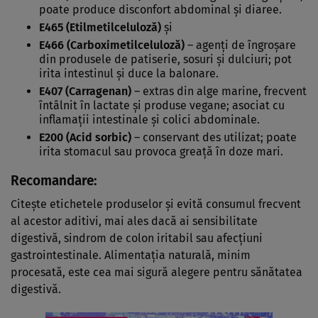
poate produce disconfort abdominal și diaree.
E465 (Etilmetilceluloză)
și
E466 (Carboximetilceluloză)
– agenți de îngroșare
din produsele de patiserie, sosuri și dulciuri; pot
irita intestinul și duce la balonare.
E407 (Carragenan)
– extras din alge marine, frecvent
întâlnit în lactate și produse vegane; asociat cu
inflamații intestinale și colici abdominale.
E200 (Acid sorbic)
– conservant des utilizat; poate
irita stomacul sau provoca greață în doze mari.
Recomandare:
Citește etichetele produselor și evită consumul frecvent
al acestor aditivi, mai ales dacă ai sensibilitate
digestivă, sindrom de colon iritabil sau afecțiuni
gastrointestinale. Alimentația naturală, minim
procesată, este cea mai sigură alegere pentru sănătatea
digestivă.