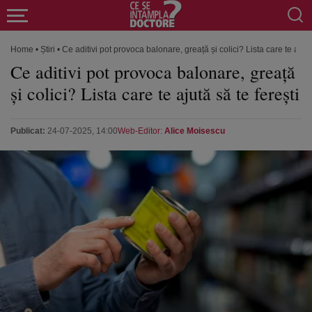
Home
•
Știri
•
Ce aditivi pot provoca balonare, greață și colici? Lista care te ajută
Ce aditivi pot provoca balonare, greață
și colici? Lista care te ajută să te ferești
Publicat:
24-07-2025, 14:00
Web-Editor:
Alice Moisescu