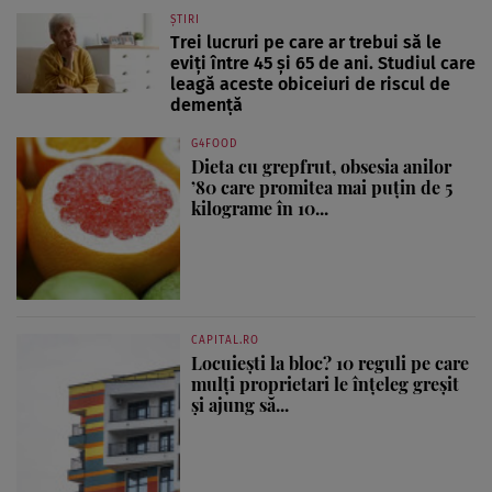
ȘTIRI
Trei lucruri pe care ar trebui să le
eviți între 45 și 65 de ani. Studiul care
leagă aceste obiceiuri de riscul de
demență
G4FOOD
Dieta cu grepfrut, obsesia anilor
’80 care promitea mai puțin de 5
kilograme în 10...
CAPITAL.RO
Locuiești la bloc? 10 reguli pe care
mulți proprietari le înțeleg greșit
și ajung să...