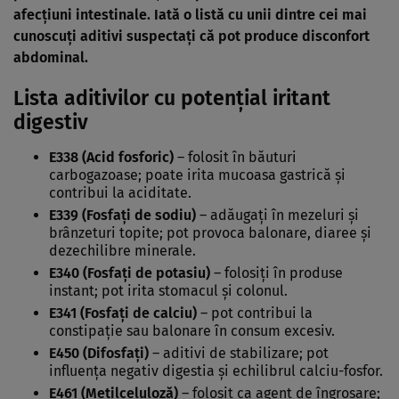
afecțiuni intestinale. Iată o listă cu unii dintre cei mai
cunoscuți aditivi suspectați că pot produce disconfort
abdominal.
Lista aditivilor cu potențial iritant
digestiv
E338 (Acid fosforic)
– folosit în băuturi
carbogazoase; poate irita mucoasa gastrică și
contribui la aciditate.
E339 (Fosfați de sodiu)
– adăugați în mezeluri și
brânzeturi topite; pot provoca balonare, diaree și
dezechilibre minerale.
E340 (Fosfați de potasiu)
– folosiți în produse
instant; pot irita stomacul și colonul.
E341 (Fosfați de calciu)
– pot contribui la
constipație sau balonare în consum excesiv.
E450 (Difosfați)
– aditivi de stabilizare; pot
influența negativ digestia și echilibrul calciu-fosfor.
E461 (Metilceluloză)
– folosit ca agent de îngroșare;