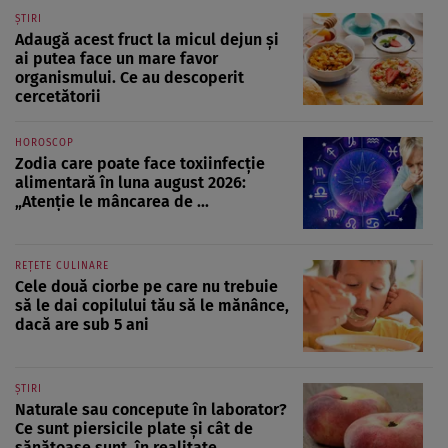
ȘTIRI
Adaugă acest fruct la micul dejun și
ai putea face un mare favor
organismului. Ce au descoperit
cercetătorii
HOROSCOP
Zodia care poate face toxiinfecție
alimentară în luna august 2026:
„Atenție le mâncarea de ...
REȚETE CULINARE
Cele două ciorbe pe care nu trebuie
să le dai copilului tău să le mănânce,
dacă are sub 5 ani
ȘTIRI
Naturale sau concepute în laborator?
Ce sunt piersicile plate și cât de
sănătoase sunt, în realitate