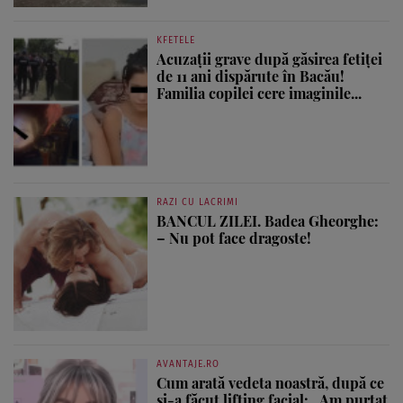
KFETELE
Acuzații grave după găsirea fetiței
de 11 ani dispărute în Bacău!
Familia copilei cere imaginile...
RAZI CU LACRIMI
BANCUL ZILEI. Badea Gheorghe:
– Nu pot face dragoste!
AVANTAJE.RO
Cum arată vedeta noastră, după ce
și-a făcut lifting facial: „Am purtat