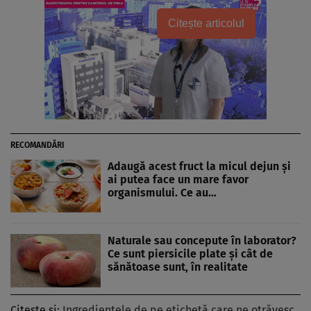
Citește articolul
RECOMANDĂRI
Adaugă acest fruct la micul dejun și
ai putea face un mare favor
organismului. Ce au…
Naturale sau concepute în laborator?
Ce sunt piersicile plate și cât de
sănătoase sunt, în realitate
Citește și:
Ingredientele de pe etichetă care ne otrăvesc