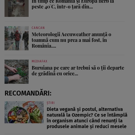
În timp ce România și Europa fierb la
peste 40°C, într-o țară din...
CANCAN
Meteorologii Accuweather anunță o
toamnă cum nu prea a mai fost, în
România....
MEDIAFAX
Buruiana pe care ar trebui să o ții departe
de grădină cu orice...
RECOMANDĂRI:
ȘTIRI
Dieta vegană și postul, alternativa
naturală la Ozempic? Ce se întâmplă
în organism atunci când renunți la
produsele animale și reduci mesele