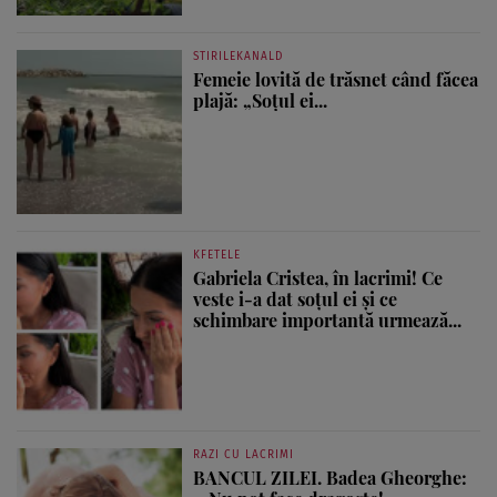
STIRILEKANALD
Femeie lovită de trăsnet când făcea
plajă: „Soțul ei...
KFETELE
Gabriela Cristea, în lacrimi! Ce
veste i-a dat soțul ei și ce
schimbare importantă urmează...
RAZI CU LACRIMI
BANCUL ZILEI. Badea Gheorghe: