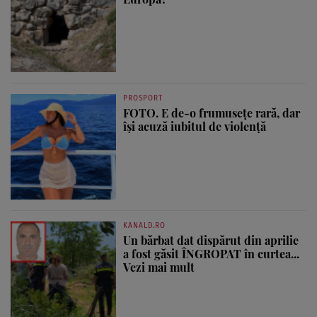
PROSPORT
FOTO. E de-o frumusețe rară, dar
își acuză iubitul de violență
KANALD.RO
Un bărbat dat dispărut din aprilie
a fost găsit ÎNGROPAT în curtea...
Vezi mai mult