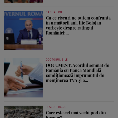
CAPITAL.RO
Cu ce riscuri ne putem confrunta
în următorii ani. Ilie Bolojan
vorbește despre ratingul
României:...
DOCTORUL ZILEI
DOCUMENT. Acordul semnat de
România cu Banca Mondială
condiționează împrumutul de
menținerea TVA și a...
DESCOPERA.RO
Care este cel mai vechi pod din
Europa?