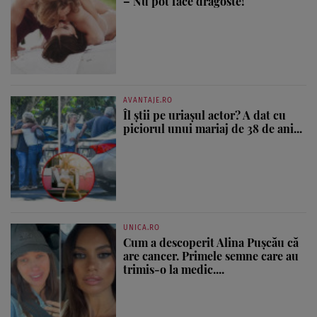
– Nu pot face dragoste!
AVANTAJE.RO
Îl știi pe uriașul actor? A dat cu
piciorul unui mariaj de 38 de ani...
UNICA.RO
Cum a descoperit Alina Pușcău că
are cancer. Primele semne care au
trimis-o la medic....