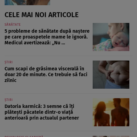
CELE MAI NOI ARTICOLE
SĂNĂTATE
5 probleme de sănătate după naștere
pe care proaspetele mame le ignoră.
Medicul avertizează: „Nu ...
ȘTIRI
Cum scapi de grăsimea viscerală în
doar 20 de minute. Ce trebuie să faci
zilnic
ȘTIRI
Datoria karmică: 3 semne că îți
plătești păcatele dintr-o viață
anterioară prin actualul partener