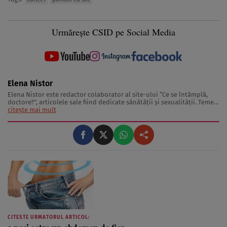
Urmărește CSID pe Social Media
Elena Nistor
Elena Nistor este redactor colaborator al site-ului “Ce se întâmplă,
doctore?”, articolele sale fiind dedicate sănătăţii şi sexualităţii. Temele
pe care le abordează Elena Nistor se bucură de mare succes în rândul
citește mai mult
celor care îşi doresc să afle informaţii utile în ceea ce priveşte ...
CITESTE URMATORUL ARTICOL: