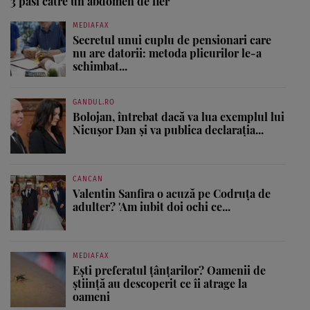
3 pasi catre un abdomen de fier
MEDIAFAX
Secretul unui cuplu de pensionari care
nu are datorii: metoda plicurilor le-a
schimbat...
GANDUL.RO
Bolojan, întrebat dacă va lua exemplul lui
Nicușor Dan și va publica declarația...
CANCAN
Valentin Sanfira o acuză pe Codruța de
adulter? 'Am iubit doi ochi ce...
MEDIAFAX
Ești preferatul țânțarilor? Oamenii de
știință au descoperit ce îi atrage la
oameni