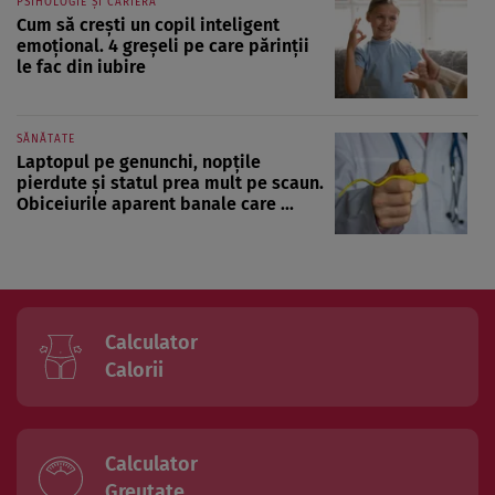
PSIHOLOGIE ȘI CARIERĂ
Cum să crești un copil inteligent
emoțional. 4 greșeli pe care părinții
le fac din iubire
SĂNĂTATE
Laptopul pe genunchi, nopțile
pierdute și statul prea mult pe scaun.
Obiceiurile aparent banale care ...
Calculator
Calorii
Calculator
Greutate