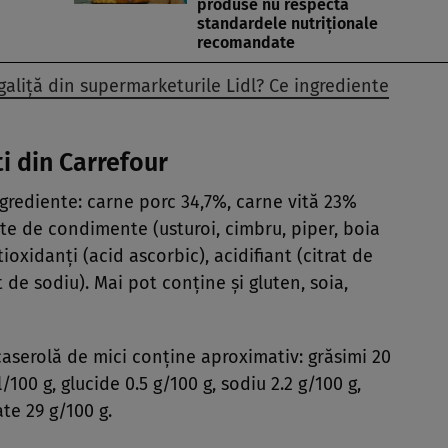
produse nu respectă
standardele nutriționale
recomandate
aliță din supermarketurile Lidl? Ce ingrediente
i din Carrefour
ngrediente: carne porc 34,7%, carne vită 23%
cte de condimente (usturoi, cimbru, piper, boia
ioxidanți (acid ascorbic), acidifiant (citrat de
 de sodiu). Mai pot conține și gluten, soia,
 caserolă de mici conține aproximativ: grăsimi 20
100 g, glucide 0.5 g/100 g, sodiu 2.2 g/100 g,
ate 29 g/100 g.