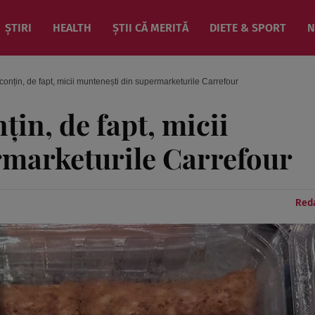
ȘTIRI
HEALTH
ȘTII CĂ MERITĂ
DIETE & SPORT
N
onțin, de fapt, micii muntenești din supermarketurile Carrefour
țin, de fapt, micii
rmarketurile Carrefour
Reda