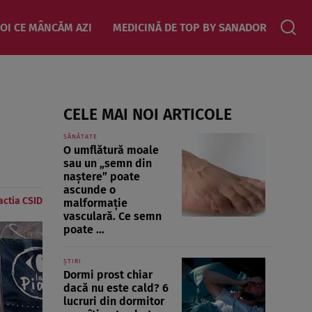
OI CE MÂNCĂM AZI
MEDICINĂ DE TOP BY SANADOR
CELE MAI NOI ARTICOLE
SĂNĂTATE
O umflătură moale
sau un „semn din
naștere” poate
ascunde o
ctia CSID
malformație
vasculară. Ce semn
poate ...
ȘTIRI
Dormi prost chiar
dacă nu este cald? 6
lucruri din dormitor