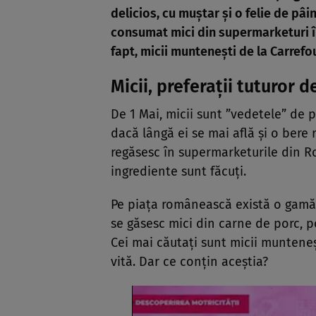
delicios, cu muștar și o felie de pâ
consumat mici din supermarketuri în 
fapt, micii muntenești de la Carrefo
Micii, preferații tuturor d
De 1 Mai, micii sunt ”vedetele” de p
dacă lângă ei se mai află și o bere 
regăsesc în supermarketurile din Ro
ingrediente sunt făcuți.
Pe piața românească există o gamă 
se găsesc mici din carne de porc, po
Cei mai căutați sunt micii munteneș
vită. Dar ce conțin aceștia?