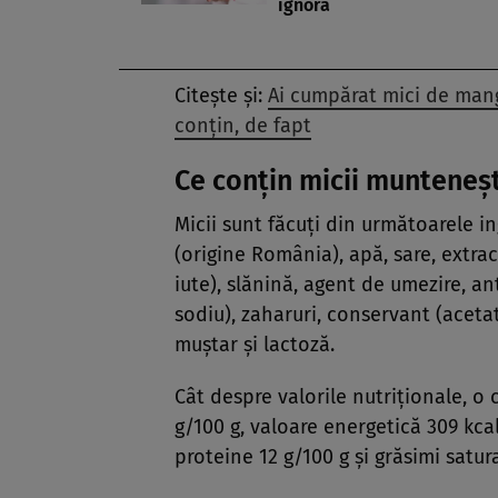
ignoră
Citește și:
Ai cumpărat mici de mang
conțin, de fapt
Ce conțin micii munteneșt
Micii sunt făcuți din următoarele i
(origine România), apă, sare, extra
iute), slănină, agent de umezire, ant
sodiu), zaharuri, conservant (acetat
muștar și lactoză.
Cât despre valorile nutriționale, o
g/100 g, valoare energetică 309 kcal/
proteine 12 g/100 g și grăsimi satur