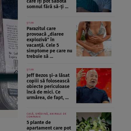
care îți pot sabota
somnul fără să-ți ...
ȘTIRI
Parazitul care
provoacă „diaree
explozivă” în
vacanță. Cele 5
simptome pe care nu
trebuie să ...
ȘTIRI
Jeff Bezos și-a lăsat
copiii să folosească
obiecte periculoase
încă de mici. Ce
urmărea, de fapt, ...
CASĂ, GRĂDINĂ, ANIMALE DE
COMPANIE
5 plante de
apartament care pot