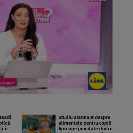
tează
Studiu alarmant despre
plică
alimentele pentru copii!
i îi
Aproape jumătate dintre