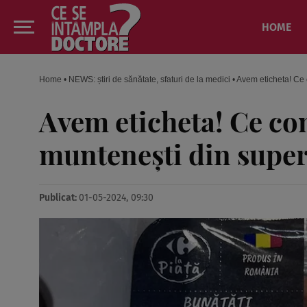
HOME
Home
•
NEWS: știri de sănătate, sfaturi de la medici
•
Avem eticheta! Ce c
Avem eticheta! Ce con
muntenești din supe
Publicat:
01-05-2024, 09:30