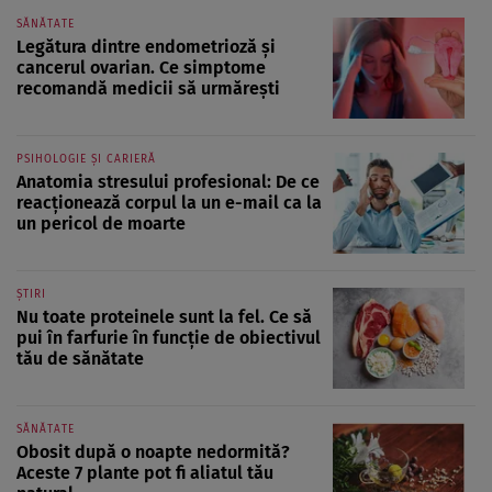
SĂNĂTATE
Legătura dintre endometrioză și
cancerul ovarian. Ce simptome
recomandă medicii să urmărești
PSIHOLOGIE ȘI CARIERĂ
Anatomia stresului profesional: De ce
reacționează corpul la un e-mail ca la
un pericol de moarte
ȘTIRI
Nu toate proteinele sunt la fel. Ce să
pui în farfurie în funcție de obiectivul
tău de sănătate
SĂNĂTATE
Obosit după o noapte nedormită?
Aceste 7 plante pot fi aliatul tău