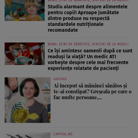
NEWS: ȘTIRI DE SĂNĂTATE, SFATURI DE LA MEDICI
Studiu alarmant despre alimentele
pentru copii! Aproape jumătate
dintre produse nu respectă
standardele nutriționale
recomandate
NEWS: ȘTIRI DE SĂNĂTATE, SFATURI DE LA MEDICI
Ce își amintesc oamenii după ce sunt
readuși la viață? Un medic ATI
vorbește despre cele mai frecvente
experiențe relatate de pacienți
G4FOOD
Ai început să mănânci sănătos și
te-ai constipat? Greșeala pe care o
fac multe persoane,...
CAPITAL.RO