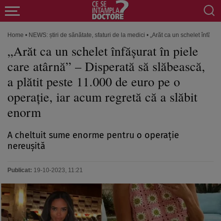
Home
•
NEWS: știri de sănătate, sfaturi de la medici
•
„Arăt ca un schelet înfășur
„Arăt ca un schelet înfășurat în piele
care atârnă” – Disperată să slăbească,
a plătit peste 11.000 de euro pe o
operație, iar acum regretă că a slăbit
enorm
A cheltuit sume enorme pentru o operație
nereușită
Publicat:
19-10-2023, 11:21