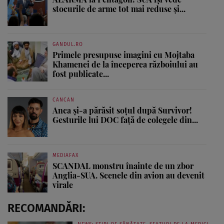
stocurile de arme tot mai reduse și...
GANDUL.RO
Primele presupuse imagini cu Mojtaba
Khamenei de la începerea războiului au
fost publicate...
CANCAN
Anca și-a părăsit soțul după Survivor!
Gesturile lui DOC față de colegele din...
MEDIAFAX
SCANDAL monstru înainte de un zbor
Anglia-SUA. Scenele din avion au devenit
virale
RECOMANDĂRI: