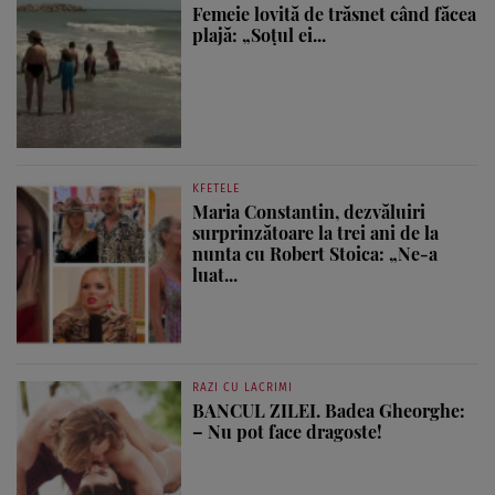
Femeie lovită de trăsnet când făcea
plajă: „Soțul ei...
KFETELE
Maria Constantin, dezvăluiri
surprinzătoare la trei ani de la
nunta cu Robert Stoica: „Ne-a
luat...
RAZI CU LACRIMI
BANCUL ZILEI. Badea Gheorghe:
– Nu pot face dragoste!