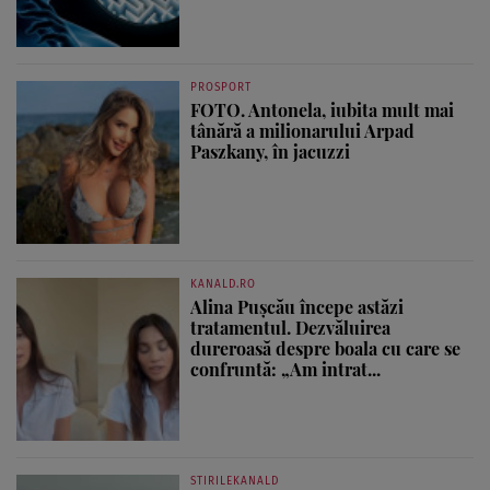
PROSPORT
FOTO. Antonela, iubita mult mai
tânără a milionarului Arpad
Paszkany, în jacuzzi
KANALD.RO
Alina Pușcău începe astăzi
tratamentul. Dezvăluirea
dureroasă despre boala cu care se
confruntă: „Am intrat...
STIRILEKANALD