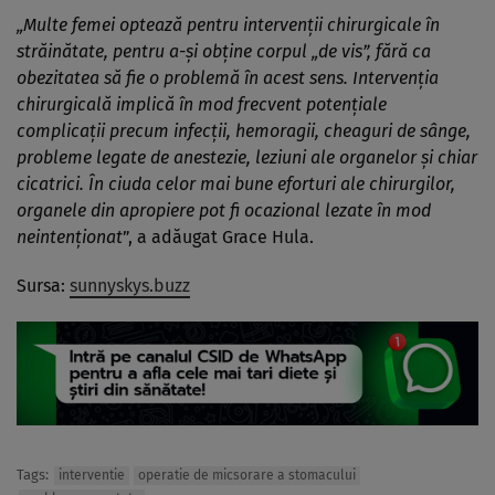
„Multe femei optează pentru intervenții chirurgicale în
străinătate, pentru a-și obține corpul „de vis”, fără ca
obezitatea să fie o problemă în acest sens. Intervenția
chirurgicală implică în mod frecvent potențiale
complicații precum infecții, hemoragii, cheaguri de sânge,
probleme legate de anestezie, leziuni ale organelor și chiar
cicatrici. În ciuda celor mai bune eforturi ale chirurgilor,
organele din apropiere pot fi ocazional lezate în mod
neintenționat
”, a adăugat Grace Hula.
Sursa:
sunnyskys.buzz
Tags:
interventie
operatie de micsorare a stomacului