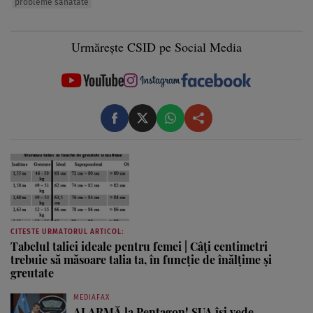
probleme sanatate
Urmărește CSID pe Social Media
CITESTE URMATORUL ARTICOL:
Tabelul taliei ideale pentru femei | Câți centimetri
trebuie să măsoare talia ta, în funcție de înălțime și
greutate
MEDIAFAX
ALARMĂ la Pentagon! SUA își vede