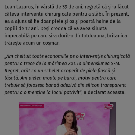
Leah Lazarus, în vârstă de 39 de ani, regretă că și-a făcut
câteva intervenții chirurgicale pentru a slăbi. În prezent,
ea a ajuns să fie doar piele și os și poartă haine de la
copiii de 12 ani. Deși credea că va avea silueta
impecabilă pe care și-a dorit-o dintotdeauna, britanica
trăiește acum un coșmar.
„Am cheltuit toate economiile pe o intervenție chirurgicală
pentru a trece de la mărimea XXL la dimensiunea S-M.
Regret, arăt ca un schelet acoperit de piele flască și
lăsată. Am pielea moale pe burtă, motiv pentru care
trebuie să folosesc bandă adezivă din silicon transparent
pentru a o menține la locul potrivit”
, a declarat aceasta.