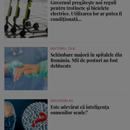
Guvernul pregătește noi reguli
pentru trotinete și biciclete
electrice. Utilizarea lor ar putea fi
condiționată...
DOCTORUL ZILEI
Schimbare majoră în spitalele din
România. Mii de posturi au fost
deblocate
DESCOPERA.RO
Este adevărat că inteligența
oamenilor scade?