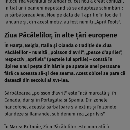
Înlocuirea vechiului calendar cu cel nou a creat confuzii,
iniţial unii oameni neputând să se adapteze schimbării:
ei sărbătoreau Anul Nou pe data de 1 aprilie în loc de 1
ianuarie şi, din acest motiv, au fost numiţi „April Fools”.
Ziua Păcălelilor, în alte țări europene
În Franţa, Belgia, Italia şi Olanda o tradiţie de Ziua
Păcălelilor – numită „poisson d’avril”, „pesce d’aprile!”,
respectiv „aprilvis” (peştele lui aprilie) – constă în
lipirea unui peşte din hârtie pe spatele unei persoane
fără ca aceasta să-şi dea seama. Acest obicei se pare că
datează din secolul al XVI-lea.
Sărbătoarea „poisson d’avril” este încă marcată şi în
Canada, dar şi în Portugalia şi Spania. Din zonele
francofone, această sărbătoare s-a extins şi în zonele
olandeze şi flamande, sub denumirea „aprilvis”.
În Marea Britanie, Ziua Păcălelilor este marcată în