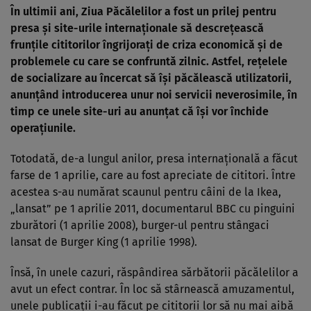
În ultimii ani, Ziua Păcălelilor a fost un prilej pentru
presa şi site-urile internaţionale să descreţească
frunţile cititorilor îngrijoraţi de criza economică şi de
problemele cu care se confruntă zilnic. Astfel, reţelele
de socializare au încercat să îşi păcălească utilizatorii,
anunţând introducerea unur noi servicii neverosimile, în
timp ce unele site-uri au anunţat că îşi vor închide
operaţiunile.
Totodată, de-a lungul anilor, presa internaţională a făcut
farse de 1 aprilie, care au fost apreciate de cititori. Între
acestea s-au numărat scaunul pentru câini de la Ikea,
„lansat” pe 1 aprilie 2011, documentarul BBC cu pinguini
zburători (1 aprilie 2008), burger-ul pentru stângaci
lansat de Burger King (1 aprilie 1998).
Însă, în unele cazuri, răspândirea sărbătorii păcălelilor a
avut un efect contrar. În loc să stârnească amuzamentul,
unele publicaţii i-au făcut pe cititorii lor să nu mai aibă