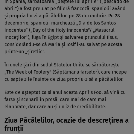
În Spania, sărbătoarea „peştele lui aprilie” („pescado de
abril”) a fost preluat pe filieră franceză, spaniolii având
şi propria lor zi a păcălelilor, pe 28 decembrie. Pe 28
decembrie, spaniolii marchează „Dia de los Santos
Inocentes” („Day of the Holy Innocents”/ „Masacrul
Inoceţilor”), fuga în Egipt şi salvarea pruncului Iisus,
considerându-se că Maria şi Iosif l-au salvat pe acesta
printr-un „şiretlic”.
În unele ţări din sudul Statelor Unite se sărbătoreşte
„The Week of Foolery” (Săptămâna farselor), care începe
cu şapte zile înainte de ziua propriu-zisă a păcălelilor.
Este de aşteptat ca şi anul acesta April’s Fool să vină cu
farse şi scenarii în presă, care mai de care mai
elaborate, dar care au şi un iz de credibilitate.
Ziua Păcălelilor, ocazie de descrețirea a
frunții