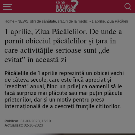
Home
•
NEWS: știri de sănătate, sfaturi de la medici
•
1 aprilie, Ziua Păcălelilor.
1 aprilie, Ziua Păcălelilor. De unde a
pornit obiceiul păcălelilor și țara în
care activitățile serioase sunt „de
evitat” în această zi
Păcălelile de 1 aprilie reprezintă un obicei vechi
de câteva secole, care este încă apreciat şi
"reeditat" anual, fiind un prilej ca oamenii să le
facă surprize mai plăcute sau mai puţin plăcute
prietenilor, dar şi un motiv pentru presa
internaţională de a descreţi frunţile cititorilor.
Publicat:
31-03-2023, 16:19
Actualizat:
02-10-2023