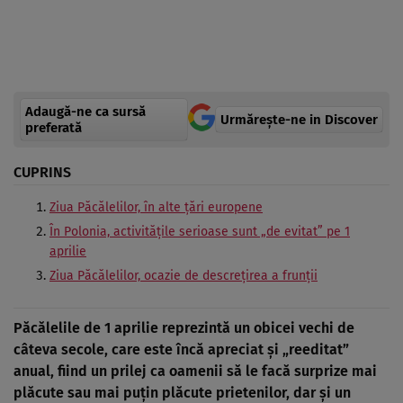
Adaugă-ne ca sursă
Urmărește-ne in Discover
preferată
CUPRINS
Ziua Păcălelilor, în alte țări europene
În Polonia, activitățile serioase sunt „de evitat” pe 1
aprilie
Ziua Păcălelilor, ocazie de descrețirea a frunții
Păcălelile de 1 aprilie reprezintă un obicei vechi de
câteva secole, care este încă apreciat şi „reeditat”
anual, fiind un prilej ca oamenii să le facă surprize mai
plăcute sau mai puţin plăcute prietenilor, dar şi un