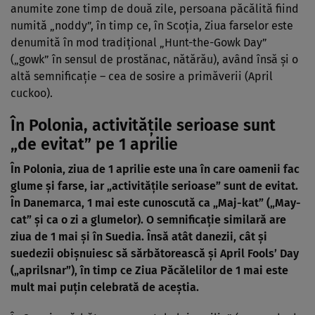
anumite zone timp de două zile, persoana păcălită fiind
numită „noddy”, în timp ce, în Scoţia, Ziua farselor este
denumită în mod tradiţional „Hunt-the-Gowk Day”
(„gowk” în sensul de prostănac, nătărău), având însă şi o
altă semnificaţie – cea de sosire a primăverii (April
cuckoo).
În Polonia, activitățile serioase sunt
„de evitat” pe 1 aprilie
În Polonia, ziua de 1 aprilie este una în care oamenii fac
glume şi farse, iar „activităţile serioase” sunt de evitat.
În Danemarca, 1 mai este cunoscută ca „Maj-kat” („May-
cat” şi ca o zi a glumelor). O semnificaţie similară are
ziua de 1 mai şi în Suedia. Însă atât danezii, cât şi
suedezii obişnuiesc să sărbătorească şi April Fools’ Day
(„aprilsnar”), în timp ce Ziua Păcălelilor de 1 mai este
mult mai puţin celebrată de aceştia.