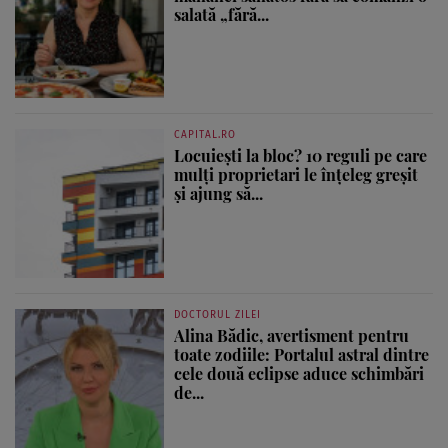
salată „fără...
CAPITAL.RO
Locuiești la bloc? 10 reguli pe care
mulți proprietari le înțeleg greșit
și ajung să...
DOCTORUL ZILEI
Alina Bădic, avertisment pentru
toate zodiile: Portalul astral dintre
cele două eclipse aduce schimbări
de...