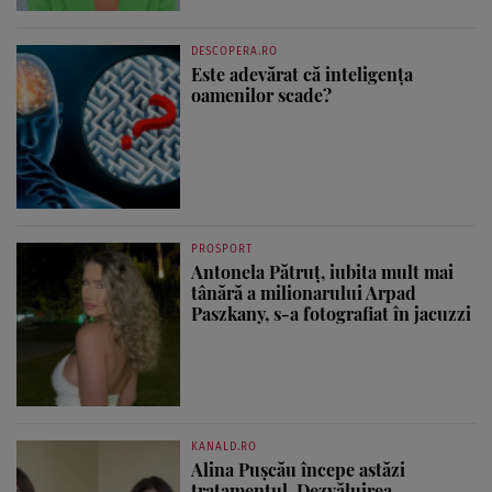
DESCOPERA.RO
Este adevărat că inteligența
oamenilor scade?
PROSPORT
Antonela Pătruț, iubita mult mai
tânără a milionarului Arpad
Paszkany, s-a fotografiat în jacuzzi
KANALD.RO
Alina Pușcău începe astăzi
tratamentul. Dezvăluirea