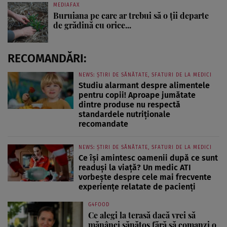
MEDIAFAX
Buruiana pe care ar trebui să o ții departe
de grădină cu orice...
RECOMANDĂRI:
NEWS: ȘTIRI DE SĂNĂTATE, SFATURI DE LA MEDICI
Studiu alarmant despre alimentele
pentru copii! Aproape jumătate
dintre produse nu respectă
standardele nutriționale
recomandate
NEWS: ȘTIRI DE SĂNĂTATE, SFATURI DE LA MEDICI
Ce își amintesc oamenii după ce sunt
readuși la viață? Un medic ATI
vorbește despre cele mai frecvente
experiențe relatate de pacienți
G4FOOD
Ce alegi la terasă dacă vrei să
mănânci sănătos fără să comanzi o