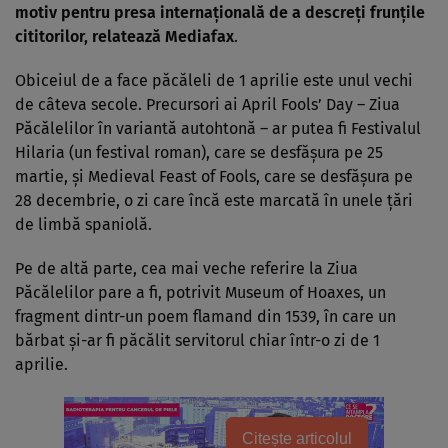
motiv pentru presa internaţională de a descreţi frunţile
cititorilor, relatează
Mediafax
.
Obiceiul de a face păcăleli de 1 aprilie este unul vechi
de câteva secole. Precursori ai April Fools’ Day – Ziua
Păcălelilor în variantă autohtonă – ar putea fi Festivalul
Hilaria (un festival roman), care se desfăşura pe 25
martie, şi Medieval Feast of Fools, care se desfăşura pe
28 decembrie, o zi care încă este marcată în unele ţări
de limbă spaniolă.
Pe de altă parte, cea mai veche referire la Ziua
Păcălelilor pare a fi, potrivit Museum of Hoaxes, un
fragment dintr-un poem flamand din 1539, în care un
bărbat şi-ar fi păcălit servitorul chiar într-o zi de 1
aprilie.
Citește articolul