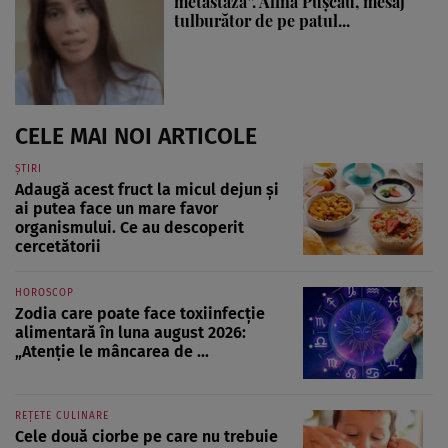
metastază”. Alina Pușcău, mesaj
tulburător de pe patul...
CELE MAI NOI ARTICOLE
ȘTIRI
Adaugă acest fruct la micul dejun și
ai putea face un mare favor
organismului. Ce au descoperit
cercetătorii
HOROSCOP
Zodia care poate face toxiinfecție
alimentară în luna august 2026:
„Atenție le mâncarea de ...
REȚETE CULINARE
Cele două ciorbe pe care nu trebuie