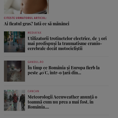
CITESTE URMATORUL ARTICOL:
Ai ficatul gras? Iată ce să mănânci
MEDIAFAX
Utilizatorii trotinetelor electrice, de 3 ori
mai predispuși la traumatisme cranio-
cerebrale decât motocicliștii
GANDUL.RO
În timp ce România și Europa fierb la
peste 40°C, într-o țară din...
CANCAN
Meteorologii Accuweather anunță o
toamnă cum nu prea a mai fost, în
România....