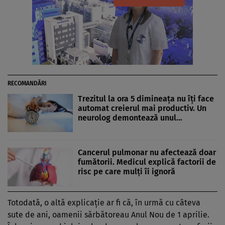
RECOMANDĂRI
Trezitul la ora 5 dimineața nu îți face
automat creierul mai productiv. Un
neurolog demontează unul…
Cancerul pulmonar nu afectează doar
fumătorii. Medicul explică factorii de
risc pe care mulți îi ignoră
Totodată, o altă explicaţie ar fi că, în urmă cu câteva
sute de ani, oamenii sărbătoreau Anul Nou de 1 aprilie.