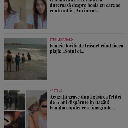
dureroasă despre boala cu care se
confruntă: „Am intrat...
STIRILEKANALD
Femeie lovită de trăsnet când făcea
plajă: „Soțul ei...
KFETELE
Acuzații grave după găsirea fetiței
de 11 ani dispărute în Bacău!
Familia copilei cere imaginile...