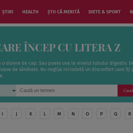
ȘTIRI
HEALTH
ȘTII CĂ MERITĂ
DIETE & SPORT
N
ARE ÎNCEP CU LITERA Z
ă o durere de cap. Sau poate una la nivelul tubului digestiv. D
se de sănătate. Nu neglija niciodată un disconfort care îţi
e.
Caut
I
J
K
L
M
N
O
P
Q
R