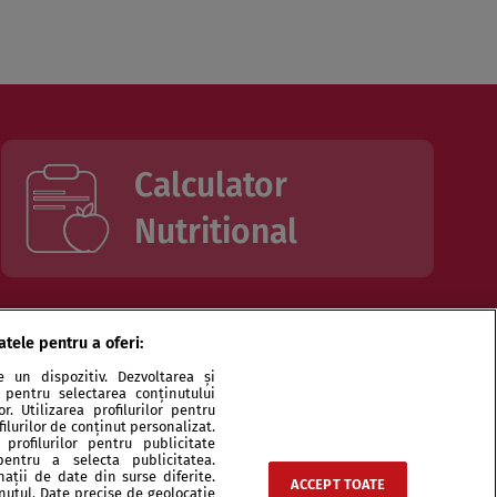
Calculator
Nutritional
atele pentru a oferi:
dicinale
Produse Gemoterapice și Fitoterapice
 un dispozitiv. Dezvoltarea și
or pentru selectarea conținutului
cația numelui
Vaccinare și vaccinuri
. Utilizarea profilurilor pentru
ilurilor de conținut personalizat.
profilurilor pentru publicitate
pentru a selecta publicitatea.
nații de date din surse diferite.
ACCEPT TOATE
inutul. Date precise de geolocație