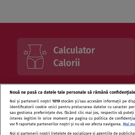
Calculator
Calorii
Nouă ne pasă ca datele tale personale să rămână confidențial
Alimente
Analize medicale de laborator
Noi și partenerii noștri
1019
stocăm și/sau accesăm informații pe disp
identificatorii cookie unici pentru prelucrarea datelor cu caracter pe
Prospecte Medicamente OTC - medicamente fără rețetă
sau gestiona preferințele dvs. făcând clic mai jos, respectiv vă puteți
interes legitim în orice moment pe pagina cu politica de confidențial
vor fi raportate partenerilor noștri și nu vă vor afecta navigarea.
Mai mu
*Pentru a căuta intr-o bază d
Noi si partenerii nostri (retelele de socializare si agentiile de publici