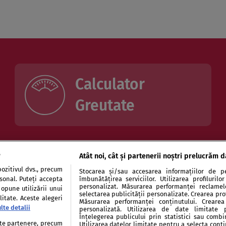
Calculator
Greutate
e
Atât noi, cât și partenerii noștri prelucrăm d
Boli / Afecțiuni
Dicționar medical
Plante me
ozitivul dvs., precum
Stocarea și/sau accesarea informațiilor de pe
rsonal. Puteți accepta
îmbunătățirea serviciilor. Utilizarea profiluril
Semne și simptome
Semnifi
personalizat. Măsurarea performanței reclamelor
 opune utilizării unui
selectarea publicității personalizate. Crearea prof
itate. Aceste alegeri
Măsurarea performanței conținutului. Crearea 
lte detalii
personalizată. Utilizarea de date limitate 
Înțelegerea publicului prin statistici sau combi
e date te rugăm să dai click pe numele bazei și apoi să folosesti boxul de căutare
tate partenere, precum
Utilizarea datelor limitate pentru a selecta conț