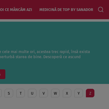
OI CE MÂNCĂM AZI
MEDICINĂ DE TOP BY SANADOR
e cele mai multe ori, acestea trec rapid, însă exista
 perturbă starea de bine. Descoperă ce ascund
ă
S
T
U
V
W
X
Y
Z